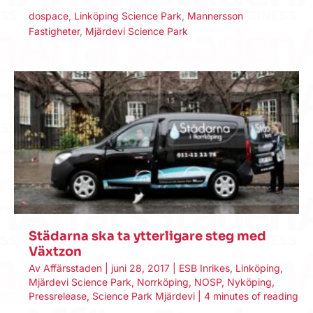
dospace
,
Linköping Science Park
,
Mannersson
Fastigheter
,
Mjärdevi Science Park
Städarna ska ta ytterligare steg med
Växtzon
Av
Affärsstaden
|
juni 28, 2017
|
ESB Inrikes
,
Linköping
,
Mjärdevi Science Park
,
Norrköping
,
NOSP
,
Nyköping
,
Pressrelease
,
Science Park Mjärdevi
|
4 minutes of reading