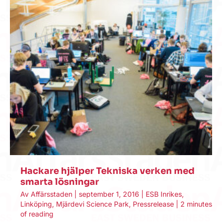
Hackare hjälper Tekniska verken med
smarta lösningar
Av
Affärsstaden
|
september 1, 2016
|
ESB Inrikes
,
Linköping
,
Mjärdevi Science Park
,
Pressrelease
|
2 minutes
of reading