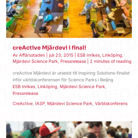
creActive Mjärdevi i final!
Av
Affärsstaden
|
juli 23, 2015
|
ESB Inrikes
,
Linköping
,
Mjärdevi Science Park
,
Pressrelease
|
2 minutes of reading
creActive Mjärdevi är utsedd till Inspiring Solutions-finalist
inför världskonferensen för Science Parks i Beijing
ESB Inrikes
,
Linköping
,
Mjärdevi Science Park
,
Pressrelease
CreActive
,
IASP
,
Mjärdevi Science Park
,
Världskonferens