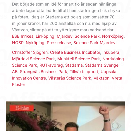
Det började som en idé för snart tio år sedan när långa
arbetsdagar ofta ledde till att hemstädningen fick stryka
på foten. Idag är Städarna ett bolag som omsätter 70
miljoner kronor, har 200 anställda och nu, med hjälp av
Växtzon, siktar på att ta ytterligare marknadsandelar.
ESB Inrikes
,
Linköping
,
Mjärdevi Science Park
,
Norrköping
,
NOSP
,
Nyköping
,
Pressrelease
,
Science Park Mjärdevi
Christoffer Sjögren
,
Create Business Incubator
,
Inkubera
,
Mjärdevi Science Park
,
Munktell Science Park
,
Norrköping
Science Park
,
RUT-avdrag
,
Städarna
,
Städarna Sverige
AB
,
Strängnäs Business Park
,
Tillväxtsupport
,
Uppsala
Innovation Centre
,
Västerås Science Park
,
Växtzon
,
Vreta
Kluster