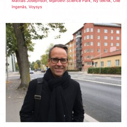
Mattias Josephson
,
Mjärdevi Science Park
,
Ny teknik
,
Olle
Ingenäs
,
Voysys