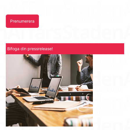
Prenumerera
Bifoga din pressrelease!