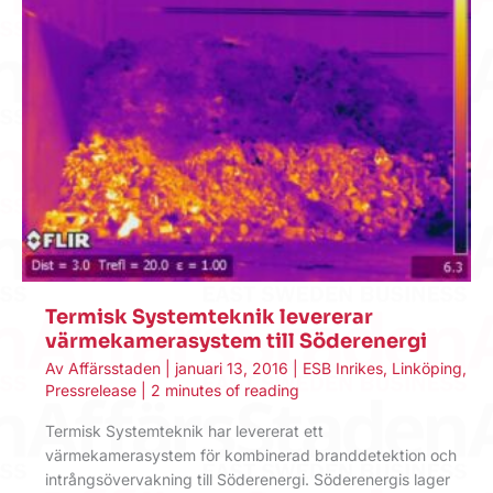
Termisk Systemteknik levererar
värmekamerasystem till Söderenergi
Av
Affärsstaden
|
januari 13, 2016
|
ESB Inrikes
,
Linköping
,
Pressrelease
|
2 minutes of reading
Termisk Systemteknik har levererat ett
värmekamerasystem för kombinerad branddetektion och
intrångsövervakning till Söderenergi. Söderenergis lager