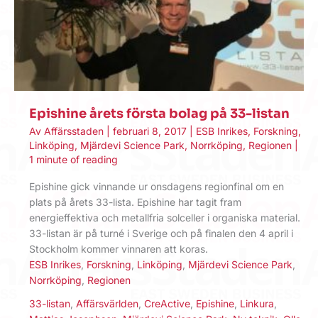
Epishine årets första bolag på 33-listan
Av
Affärsstaden
|
februari 8, 2017
|
ESB Inrikes
,
Forskning
,
Linköping
,
Mjärdevi Science Park
,
Norrköping
,
Regionen
|
1 minute of reading
Epishine gick vinnande ur onsdagens regionfinal om en
plats på årets 33-lista. Epishine har tagit fram
energieffektiva och metallfria solceller i organiska material.
33-listan är på turné i Sverige och på finalen den 4 april i
Stockholm kommer vinnaren att koras.
ESB Inrikes
,
Forskning
,
Linköping
,
Mjärdevi Science Park
,
Norrköping
,
Regionen
33-listan
,
Affärsvärlden
,
CreActive
,
Epishine
,
Linkura
,