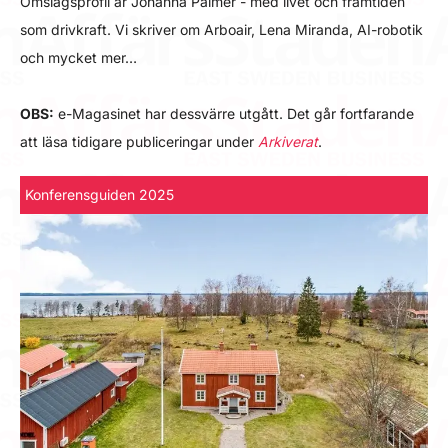
Omslagsprofil är Johanna Palmér - med livet och framtiden
som drivkraft. Vi skriver om Arboair, Lena Miranda, AI-robotik
och mycket mer…
OBS:
e-Magasinet har dessvärre utgått. Det går fortfarande
att läsa tidigare publiceringar under
Arkiverat
.
Konferensguiden 2025