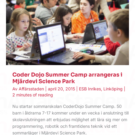
Coder Dojo Summer Camp arrangeras i
Mjärdevi Science Park
Av
Affärsstaden
|
april 20, 2015
|
ESB Inrikes
,
Linköping
|
2 minutes of reading
Nu startar sommarskolan CoderDojo Summer Camp. 50
barn i åldrarna 7-17 kommer under en vecka i anslutning till
skolavslutningen att erbjudas möjlighet att lära sig mer om
programmering, robotik och framtidens teknik vid ett
sommarläger i Mjärdevi Science Park.