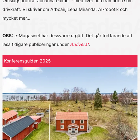
Omslagsprofil är Johanna Palmér - med livet och framtiden som
drivkraft. Vi skriver om Arboair, Lena Miranda, AI-robotik och
mycket mer…
OBS:
e-Magasinet har dessvärre utgått. Det går fortfarande att
läsa tidigare publiceringar under
Arkiverat
.
Konferensguiden 2025