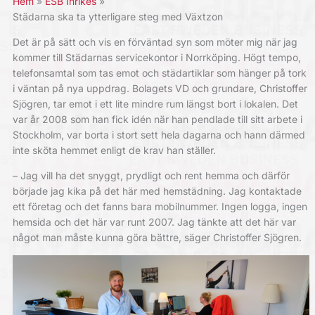
Hem
ESB Inrikes
Städarna ska ta ytterligare steg med Växtzon
Det är på sätt och vis en förväntad syn som möter mig när jag
kommer till Städarnas servicekontor i Norrköping. Högt tempo,
telefonsamtal som tas emot och städartiklar som hänger på tork
i väntan på nya uppdrag. Bolagets VD och grundare, Christoffer
Sjögren, tar emot i ett lite mindre rum längst bort i lokalen. Det
var år 2008 som han fick idén när han pendlade till sitt arbete i
Stockholm, var borta i stort sett hela dagarna och hann därmed
inte sköta hemmet enligt de krav han ställer.
– Jag vill ha det snyggt, prydligt och rent hemma och därför
började jag kika på det här med hemstädning. Jag kontaktade
ett företag och det fanns bara mobilnummer. Ingen logga, ingen
hemsida och det här var runt 2007. Jag tänkte att det här var
något man måste kunna göra bättre, säger Christoffer Sjögren.