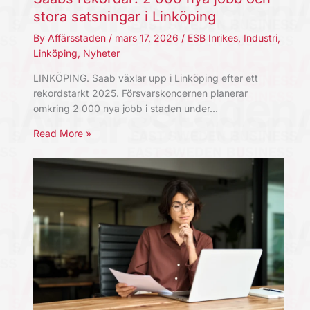
stora satsningar i Linköping
By
Affärsstaden
/
mars 17, 2026
/
ESB Inrikes
,
Industri
,
Linköping
,
Nyheter
LINKÖPING. Saab växlar upp i Linköping efter ett
rekordstarkt 2025. Försvarskoncernen planerar
omkring 2 000 nya jobb i staden under…
Read More »