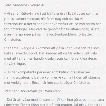
Foto: Städarna Sverige AB
– Vi ser en jättevinning i att träffa andra tillväxtbolag som har
precis samma mindset; här är vi idag och nu ska vi
femtondubbla det vi har. Det är värdefullt att se vad andra har
för utmaningar, eller vad de genomgått för utmaningar, så att
man inte springer på samma växtvärkproblem, fortsätter
Christoffer.
Städarna Sverige AB kommer att gå in i den Växtzon-fas som
kallas Tillväxtsupport. Det innebär att de får individuell hjälp
med att ta fram en handlingsplan som kan förverkliga deras
förväntningar.
– Ju fler kompetenta personer som kritiskt granskar vår
framtidsstrategi, ju bättre kommer vi kunna få den att stämma
mot verkligheten. Ensam är inte stark, säger Christoffer.
Vad har ni för utmaningar framöver?
– Det är att växa med lönsamhet. Vi kan inte gå ut och rabattera
tjänsterna för att köpa oss in på marknaden. Då blir vi för billiga