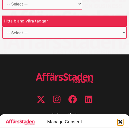
Hitta bland våra taggar
Integritet
Manage Consent
Integritetspolicy