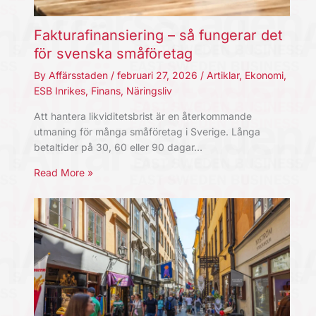
Fakturafinansiering – så fungerar det
för svenska småföretag
By
Affärsstaden
/
februari 27, 2026
/
Artiklar
,
Ekonomi
,
ESB Inrikes
,
Finans
,
Näringsliv
Att hantera likviditetsbrist är en återkommande
utmaning för många småföretag i Sverige. Långa
betaltider på 30, 60 eller 90 dagar…
Read More »