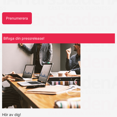
Prenumerera
Bifoga din pressrelease!
Hör av dig!