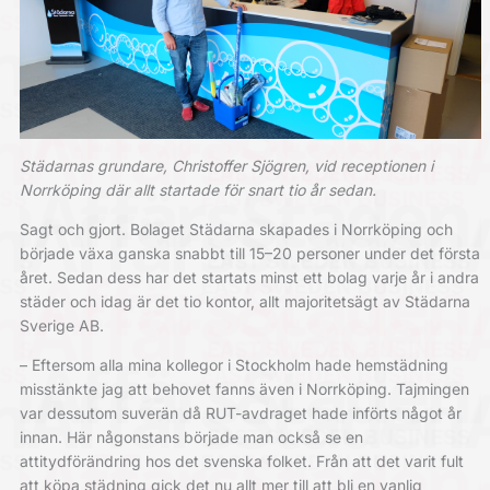
Städarnas grundare, Christoffer Sjögren, vid receptionen i
Norrköping där allt startade för snart tio år sedan.
Sagt och gjort. Bolaget Städarna skapades i Norrköping och
började växa ganska snabbt till 15–20 personer under det första
året. Sedan dess har det startats minst ett bolag varje år i andra
städer och idag är det tio kontor, allt majoritetsägt av Städarna
Sverige AB.
– Eftersom alla mina kollegor i Stockholm hade hemstädning
misstänkte jag att behovet fanns även i Norrköping. Tajmingen
var dessutom suverän då RUT-avdraget hade införts något år
innan. Här någonstans började man också se en
attitydförändring hos det svenska folket. Från att det varit fult
att köpa städning gick det nu allt mer till att bli en vanlig