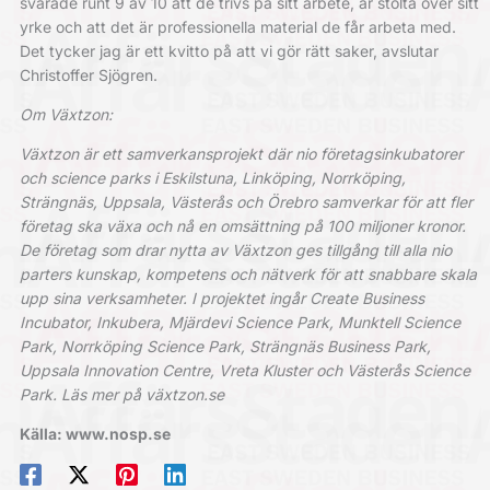
svarade runt 9 av 10 att de trivs på sitt arbete, är stolta över sitt
yrke och att det är professionella material de får arbeta med.
Det tycker jag är ett kvitto på att vi gör rätt saker, avslutar
Christoffer Sjögren.
Om Växtzon:
Växtzon är ett samverkansprojekt där nio företagsinkubatorer
och science parks i Eskilstuna, Linköping, Norrköping,
Strängnäs, Uppsala, Västerås och Örebro samverkar för att fler
företag ska växa och nå en omsättning på 100 miljoner kronor.
De företag som drar nytta av Växtzon ges tillgång till alla nio
parters kunskap, kompetens och nätverk för att snabbare skala
upp sina verksamheter. I projektet ingår Create Business
Incubator, Inkubera, Mjärdevi Science Park, Munktell Science
Park, Norrköping Science Park, Strängnäs Business Park,
Uppsala Innovation Centre, Vreta Kluster och Västerås Science
Park. Läs mer på växtzon.se
Källa: www.nosp.se