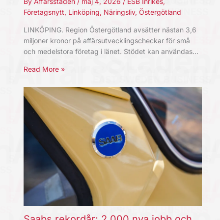
By
Affärsstaden
/
maj 4, 2026
/
ESB Inrikes
,
Företagsnytt
,
Linköping
,
Näringsliv
,
Östergötland
LINKÖPING. Region Östergötland avsätter nästan 3,6
miljoner kronor på affärsutvecklingscheckar för små
och medelstora företag i länet. Stödet kan användas…
Read More »
Saabs rekordår: 2 000 nya jobb och