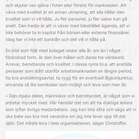
och skjuter oss själva i foten eller förstör för marknaden. Att
växa med kvalitet är en annan utmaning, att alla håller den
kvalitet som vi vill hålla. Ju fler personer, ju fler saker kan gå
snett. Den tredje är att vi växer med bibehållet ägande, att vi
inte behöver ta in kapital från börsen eller externa finansiärer.
Idag har vi inte ett banklån och det vill vi hålla på.
En bild som följt med bolaget under alla år, om än i något
förändrad form, är den över målen och deras tre värdeord;
Ansvar, bemötande och kvalitet. I dessa ryms bl.a. att anställa
personer som stått utanför arbetsmarknaden en längre period,
ha bra anställningsavtal, ta rygg för en eventuell lågkonjunktur,
använda så lite kemikalier som möjligt och leva som man lär.
– Den mjuka delen, människor och bemötandet, är något som vi
arbetar mycket med. Här handlar det om att ha duktiga ledare
som lyfter övriga medarbetare. Jag kan inte sitta och säga att vi
ska bete oss bra mot varandra om jag inte lever upp till det
själv. Det måste leva i hela organisationen, säger Christoffer.