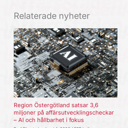
Relaterade nyheter
Region Östergötland satsar 3,6
miljoner på affärsutvecklingscheckar
– AI och hållbarhet i fokus