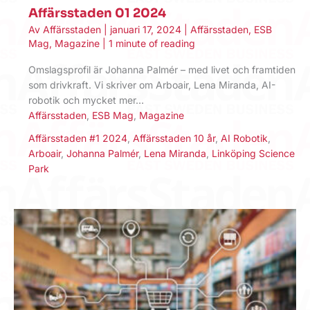
Affärsstaden 01 2024
Av
Affärsstaden
|
januari 17, 2024
|
Affärsstaden
,
ESB
Mag
,
Magazine
|
1 minute of reading
Omslagsprofil är Johanna Palmér – med livet och framtiden
som drivkraft. Vi skriver om Arboair, Lena Miranda, AI-
robotik och mycket mer…
Affärsstaden
,
ESB Mag
,
Magazine
Affärsstaden #1 2024
,
Affärsstaden 10 år
,
AI Robotik
,
Arboair
,
Johanna Palmér
,
Lena Miranda
,
Linköping Science
Park