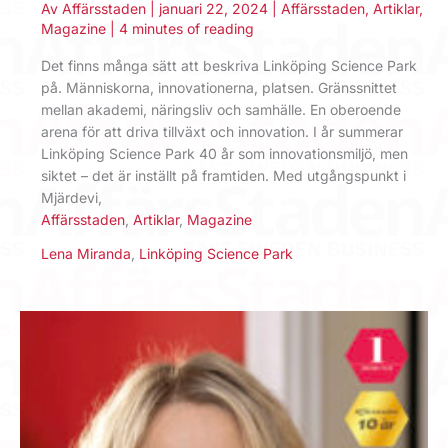
Av
Affärsstaden
|
januari 22, 2024
|
Affärsstaden
,
Artiklar
,
Magazine
|
4 minutes of reading
Det finns många sätt att ­beskriva Linköping ­Science Park
på. Människorna, inno­vationerna, platsen. ­Gränssnittet
mellan akademi, näringsliv och samhälle. En oberoende
arena för att driva tillväxt och innovation. I år summerar
Linköping Science Park 40 år som innovations­miljö, men
siktet – det är inställt på framtiden. Med utgångspunkt i
Mjärdevi,
Affärsstaden
,
Artiklar
,
Magazine
Lena Miranda
,
Linköping Science Park