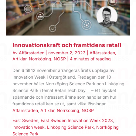
Innovationskraft och framtidens retail
Av
Affärsstaden
|
november 2, 2023
|
Affärsstaden
,
Artiklar
,
Norrköping
,
NOSP
|
4 minutes of reading
Den 6 till 12 november arrangeras årets upplaga av
Innovation Week i Östergötland. Fredagen den 10
november ­håller Norrköping Science Park och Linköping
Science Park i temat Retail Tech Day. – Ett mycket
spännande och intressant ämne som handlar om hur
framtidens retail kan se ut, samt vilka lösningar
Affärsstaden
,
Artiklar
,
Norrköping
,
NOSP
East Sweden
,
East Sweden Innovation Week 2023
,
innovation week
,
Linköping Science Park
,
Norrköping
Science Park