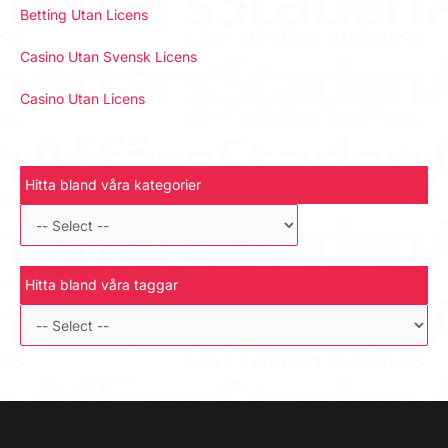
Betting Utan Licens
Casino Utan Svensk Licens
Casino Utan Licens
Hitta bland våra kategorier
Hitta bland våra taggar