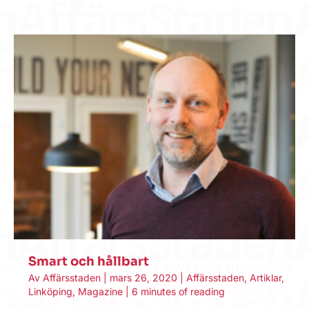
Smart och hållbart
Av
Affärsstaden
|
mars 26, 2020
|
Affärsstaden
,
Artiklar
,
Linköping
,
Magazine
|
6 minutes of reading