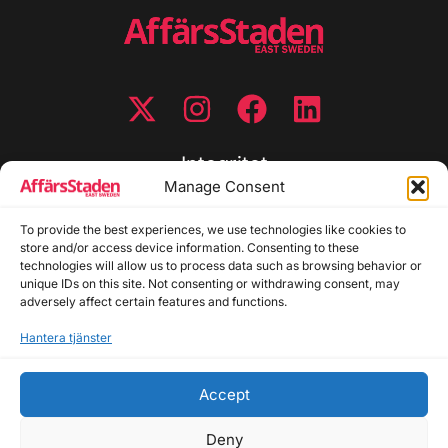
Integritet
Manage Consent
Integritetspolicy
To provide the best experiences, we use technologies like cookies to
Cookiepolicy
store and/or access device information. Consenting to these
Disclaimer
technologies will allow us to process data such as browsing behavior or
Redaktionell policy
unique IDs on this site. Not consenting or withdrawing consent, may
Utgivarinformation
adversely affect certain features and functions.
Hantera tjänster
Kontakta oss
Accept
Allmänna frågor: info@affarsstaden.se | Tipsa
redaktionen: tips@affarsstaden.se | Annonsera:
Deny
annons@affarsstaden.se