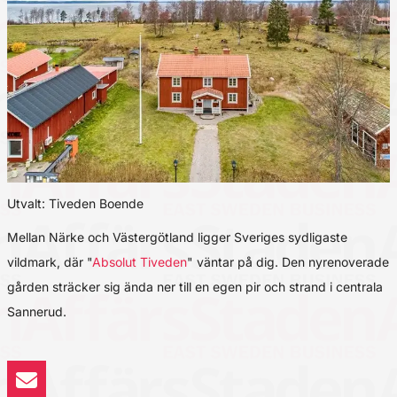
Utvalt: Tiveden Boende
Mellan Närke och Västergötland ligger Sveriges sydligaste
vildmark, där "
Absolut Tiveden
" väntar på dig. Den nyrenoverade
gården sträcker sig ända ner till en egen pir och strand i centrala
Sannerud.