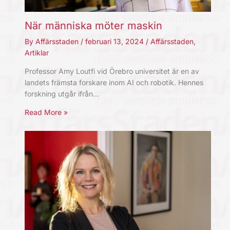
När människa möter maskin
By
Affärsstaden
/
februari 13, 2024
/
Affärsstaden
,
Artiklar
Professor Amy Loutfi vid Örebro universitet är en av
landets främsta forskare inom AI och robotik. Hennes
forskning utgår ifrån…
Read More »