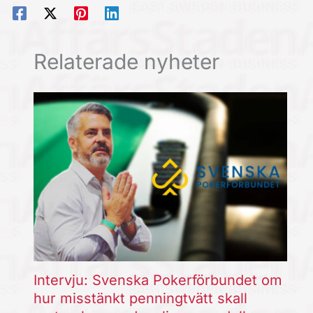
Relaterade nyheter
Intervju: Svenska Pokerförbundet om
hur misstänkt penningtvätt skall