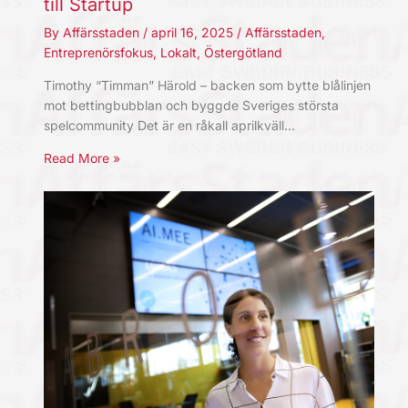
till Startup
By
Affärsstaden
/
april 16, 2025
/
Affärsstaden
,
Entreprenörsfokus
,
Lokalt
,
Östergötland
Timothy “Timman” Härold – backen som bytte blålinjen
mot bettingbubblan och byggde Sveriges största
spelcommunity Det är en råkall aprilkväll…
Read More »