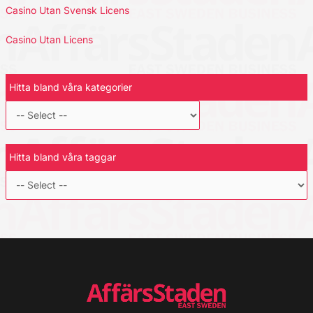
Casino Utan Svensk Licens
Casino Utan Licens
Hitta bland våra kategorier
Hitta bland våra taggar