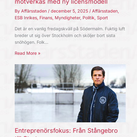
motverkas med ny licensmodell
By
Affärsstaden
/
december 5, 2025
/
Affärsstaden
,
ESB Inrikes
,
Finans
,
Myndigheter
,
Politik
,
Sport
Det är en vanlig fredagskväll på Södermalm. Fuktig luft
breder ut sig över Stockholm och sköljer bort sista
snöhögen. Folk…
Read More »
Entreprenörsfokus: Från Stångebro