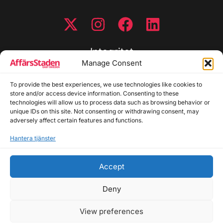
Integritet
Manage Consent
Integritetspolicy
Cookiepolicy
To provide the best experiences, we use technologies like cookies to
store and/or access device information. Consenting to these
Disclaimer
technologies will allow us to process data such as browsing behavior or
Redaktionell policy
unique IDs on this site. Not consenting or withdrawing consent, may
Utgivarinformation
adversely affect certain features and functions.
Hantera tjänster
Kontakta oss
Accept
Allmänna frågor: info@affarsstaden.se | Tipsa
redaktionen: tips@affarsstaden.se | Annonsera:
Deny
annons@affarsstaden.se
View preferences
© 2026 Affärsstaden.se | 2025 Alla rättigheter