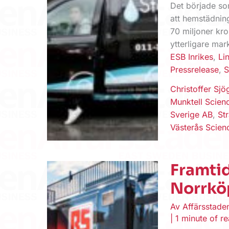
Det började som
att hemstädnin
70 miljoner kro
ytterligare ma
ESB Inrikes
,
Li
Pressrelease
,
S
Christoffer Sjö
Munktell Scien
Sverige AB
,
St
Västerås Scien
Framtid
Norrkö
Av
Affärsstad
|
1 minute of r