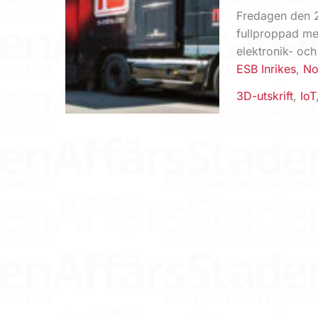
Fredagen den 28
fullproppad me
elektronik- oc
ESB Inrikes
,
No
3D-utskrift
,
IoT