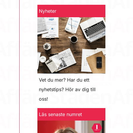
Nyheter
Vet du mer? Har du ett
nyhetstips? Hör av dig till
oss!
Läs senaste numret