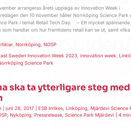
november arrangeras årets upplaga av Innovation Week i
Fredagen den 10 november ­håller Norrköping Science Park
nce Park i temat Retail Tech Day. – Ett mycket spännande
 som handlar om hur framtidens retail kan se ut, samt vilka
rtiklar
,
Norrköping
,
NOSP
East Sweden Innovation Week 2023
,
innovation week
,
Link
Norrköping Science Park
a ska ta ytterligare steg med
n
en
|
juni 28, 2017
|
ESB Inrikes
,
Linköping
,
Mjärdevi Science 
OSP
,
Nyköping
,
Pressrelease
,
Science Park Mjärdevi
|
4 min