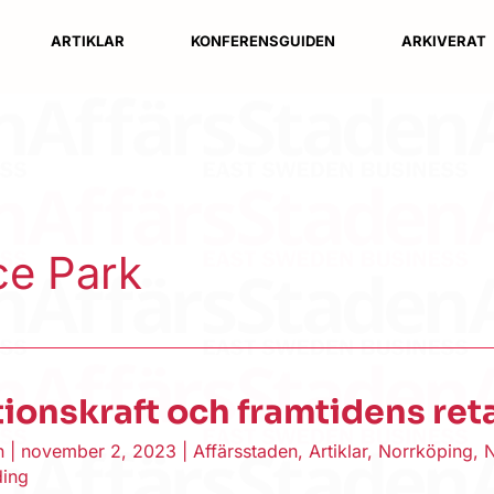
ARTIKLAR
KONFERENSGUIDEN
ARKIVERAT
ce Park
ionskraft och framtidens reta
en
|
november 2, 2023
|
Affärsstaden
,
Artiklar
,
Norrköping
,
ding