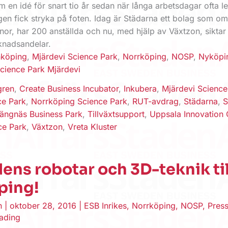
 en idé för snart tio år sedan när långa arbetsdagar ofta led
gen fick stryka på foten. Idag är Städarna ett bolag som om
nor, har 200 anställda och nu, med hjälp av Växtzon, siktar 
rknadsandelar.
nköping
,
Mjärdevi Science Park
,
Norrköping
,
NOSP
,
Nyköpi
cience Park Mjärdevi
gren
,
Create Business Incubator
,
Inkubera
,
Mjärdevi Science
ce Park
,
Norrköping Science Park
,
RUT-avdrag
,
Städarna
,
S
rängnäs Business Park
,
Tillväxtsupport
,
Uppsala Innovation 
ce Park
,
Växtzon
,
Vreta Kluster
ens robotar och 3D-teknik til
ping!
en
|
oktober 28, 2016
|
ESB Inrikes
,
Norrköping
,
NOSP
,
Press
eading