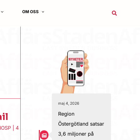
OM OSS
Sök
maj 4, 2026
Region
il
Östergötland satsar
NOSP
|
4
3,6 miljoner på