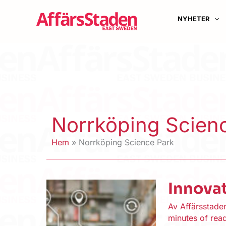
Hoppa
till
NYHETER
innehåll
Norrköping Scien
Hem
Norrköping Science Park
Innovat
Av
Affärsstad
minutes of rea