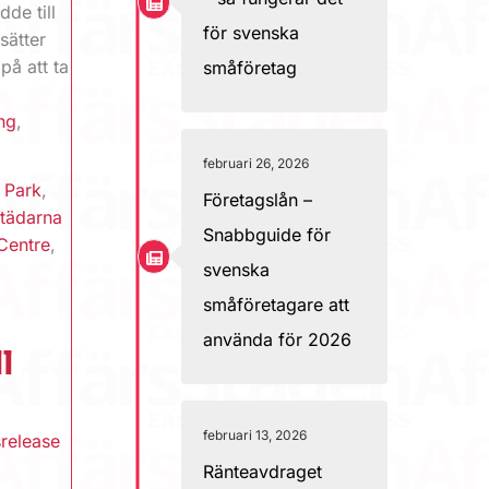
de till
för svenska
sätter
på att ta
småföretag
ng
,
februari 26, 2026
 Park
,
Företagslån –
tädarna
Snabbguide för
Centre
,
svenska
småföretagare att
använda för 2026
l
februari 13, 2026
release
Ränteavdraget