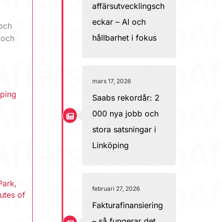
affärsutvecklingsch
eckar – AI och
 och
hållbarhet i fokus
 och
mars 17, 2026
öping
Saabs rekordår: 2
000 nya jobb och
stora satsningar i
Linköping
Park
,
februari 27, 2026
utes of
Fakturafinansiering
– så fungerar det