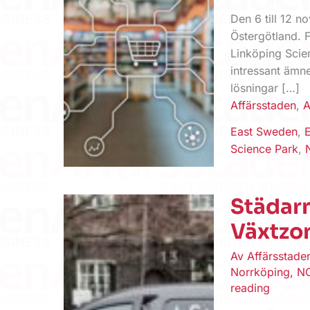
Den 6 till 12 
Östergötland. 
Linköping Scie
intressant ämne
lösningar […]
Affärsstaden
,
A
East Sweden
,
Science Park
,
Städarn
Växtzo
Av
Affärsstad
Norrköping
,
N
reading