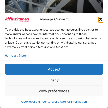
Manage Consent
Vattenbrukscentrum Ost flyttar till Vreta
Kluster
To provide the best experiences, we use technologies like cookies to
Av
Affärsstaden
|
juni 1, 2015
|
ESB Inrikes
,
Pressrelease
|
store and/or access device information. Consenting to these
2 minutes of reading
technologies will allow us to process data such as browsing behavior or
unique IDs on this site. Not consenting or withdrawing consent, may
De flesta förknippar nog fiskodling och vattenbruk med
adversely affect certain features and functions.
Asien, det är också där 90 procent av den globala
Hantera tjänster
produktionen sker men så kallade landbaserade
vattenbruk börjar ta fart i Östergötland och fler ska det bli.
Med Vreta Kluster som bas finns goda förutsättningar
Accept
enligt VCO (Vattenbrukscentrum Ost).
ESB Inrikes
,
Pressrelease
Deny
Vattenbrukscentrum Ost
,
Vreta Kluster
View preferences
Cookiepolicy
Integritetspolicy
Utgivarinformation