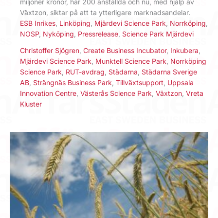
miljoner kronor, har 200 anställda och nu, med hjälp av
Växtzon, siktar på att ta ytterligare marknadsandelar.
ESB Inrikes
,
Linköping
,
Mjärdevi Science Park
,
Norrköping
,
NOSP
,
Nyköping
,
Pressrelease
,
Science Park Mjärdevi
Christoffer Sjögren
,
Create Business Incubator
,
Inkubera
,
Mjärdevi Science Park
,
Munktell Science Park
,
Norrköping
Science Park
,
RUT-avdrag
,
Städarna
,
Städarna Sverige
AB
,
Strängnäs Business Park
,
Tillväxtsupport
,
Uppsala
Innovation Centre
,
Västerås Science Park
,
Växtzon
,
Vreta
Kluster