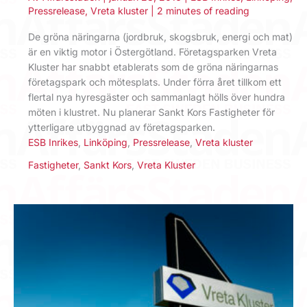
Pressrelease
,
Vreta kluster
|
2 minutes of reading
De gröna näringarna (jordbruk, skogsbruk, energi och mat)
är en viktig motor i Östergötland. Företagsparken Vreta
Kluster har snabbt etablerats som de gröna näringarnas
företagspark och mötesplats. Under förra året tillkom ett
flertal nya hyresgäster och sammanlagt hölls över hundra
möten i klustret. Nu planerar Sankt Kors Fastigheter för
ytterligare utbyggnad av företagsparken.
ESB Inrikes
,
Linköping
,
Pressrelease
,
Vreta kluster
Fastigheter
,
Sankt Kors
,
Vreta Kluster