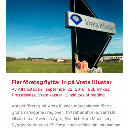
Fler företag flyttar in på Vreta Kluster
Av
Affärsstaden
|
september 22, 2016
|
ESB Inrikes
,
Pressrelease
,
Vreta kluster
|
2 minutes of reading
Antalet företag på Vreta Kluster, mötesplatsen för de
gröna näringarna i regionen, fortsätter att öka. Senaste
tillskotten är Swedish Agro, Swedish Agro Machinery,
Byggkontoret och LRF Konsult som utökar sin verksamhet