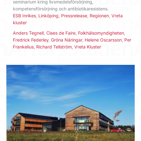
seminarium kring livsmedelsförsörjning,
kompetensförsörjning och antibiotikaresistens.
ESB Inrikes
,
Linköping
,
Pressrelease
,
Regionen
,
Vreta
kluster
Anders Tegnell
,
Claes de Faire
,
Folkhälsomyndigheten
,
Fredrick Federley
,
Gröna Näringar
,
Helene Oscarsson
,
Per
Frankelius
,
Richard Tellström
,
Vreta Kluster