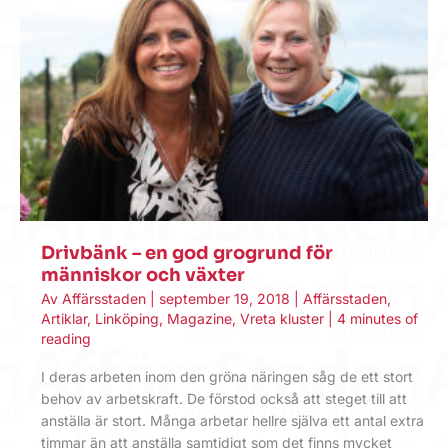
Drivbänk – en god grogrund för
människor och växter
Av
Affärsstaden
|
september 19, 2018
|
Affärsstaden
,
Artiklar
,
Linköping
,
Magazine
,
Vreta kluster
|
4 minutes of
reading
I deras arbeten inom den gröna näringen såg de ett stort
behov av arbetskraft. De förstod också att steget till att
anställa är stort. Många arbetar hellre själva ett antal extra
timmar än att anställa samtidigt som det finns mycket