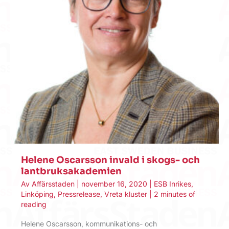
Helene Oscarsson invald i skogs- och
lantbruksakademien
Av
Affärsstaden
|
november 16, 2020
|
ESB Inrikes
,
Linköping
,
Pressrelease
,
Vreta kluster
|
2 minutes of
reading
Helene Oscarsson, kommunikations- och