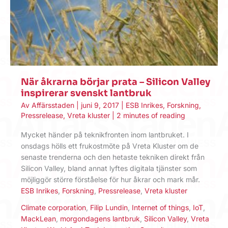
När åkrarna börjar prata – Silicon Valley
inspirerar svenskt lantbruk
Av
Affärsstaden
|
juni 9, 2017
|
ESB Inrikes
,
Forskning
,
Pressrelease
,
Vreta kluster
|
2 minutes of reading
Mycket händer på teknikfronten inom lantbruket. I
onsdags hölls ett frukostmöte på Vreta Kluster om de
senaste trenderna och den hetaste tekniken direkt från
Silicon Valley, bland annat lyftes digitala tjänster som
möjliggör större förståelse för hur åkrar och mark mår.
ESB Inrikes
,
Forskning
,
Pressrelease
,
Vreta kluster
Climate corporation
,
Filip Lundin
,
Internet of things
,
IoT
,
MackLean
,
morgondagens lantbruk
,
Silicon Valley
,
Vreta