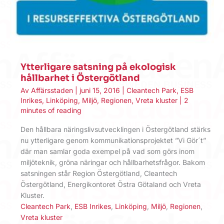
Ytterligare satsning på ekologisk
hållbarhet i Östergötland
Av
Affärsstaden
|
juni 15, 2016
|
Cleantech Park
,
ESB
Inrikes
,
Linköping
,
Miljö
,
Regionen
,
Vreta kluster
|
2
minutes of reading
Den hållbara näringslivsutvecklingen i Östergötland stärks
nu ytterligare genom kommunikationsprojektet ”Vi Gör´t”
där man samlar goda exempel på vad som görs inom
miljöteknik, gröna näringar och hållbarhetsfrågor. Bakom
satsningen står Region Östergötland, Cleantech
Östergötland, Energikontoret Östra Götaland och Vreta
Kluster.
Cleantech Park
,
ESB Inrikes
,
Linköping
,
Miljö
,
Regionen
,
Vreta kluster