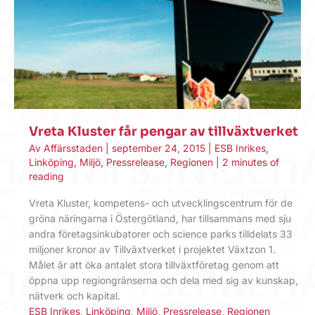
Vreta Kluster får pengar av tillväxtverket
Av
Affärsstaden
|
september 24, 2015
|
ESB Inrikes
,
Linköping
,
Miljö
,
Pressrelease
,
Regionen
|
2 minutes of
reading
Vreta Kluster, kompetens- och utvecklingscentrum för de
gröna näringarna i Östergötland, har tillsammans med sju
andra företagsinkubatorer och science parks tilldelats 33
miljoner kronor av Tillväxtverket i projektet Växtzon 1.
Målet är att öka antalet stora tillväxtföretag genom att
öppna upp regiongränserna och dela med sig av kunskap,
nätverk och kapital.
ESB Inrikes
,
Linköping
,
Miljö
,
Pressrelease
,
Regionen