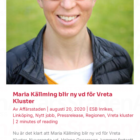
Maria Källming blir ny vd för Vreta
Kluster
Av
Affärsstaden
|
augusti 20, 2020
|
ESB Inrikes
,
Linköping
,
Nytt jobb
,
Pressrelease
,
Regionen
,
Vreta kluster
|
2 minutes of reading
Nu är det klart att Maria Källming blir ny vd för Vreta
Kluster. Nuvarande vd, Helene Oscarsson, kommer fortsatt