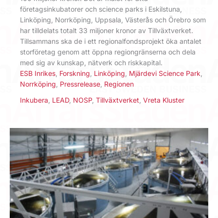
företagsinkubatorer och science parks i Eskilstuna,
Linköping, Norrköping, Uppsala, Västerås och Örebro som
har tilldelats totalt 33 miljoner kronor av Tillväxtverket.
Tillsammans ska de i ett regionalfondsprojekt öka antalet
storföretag genom att öppna regiongränserna och dela
med sig av kunskap, nätverk och riskkapital.
ESB Inrikes
,
Forskning
,
Linköping
,
Mjärdevi Science Park
,
Norrköping
,
Pressrelease
,
Regionen
Inkubera
,
LEAD
,
NOSP
,
Tillväxtverket
,
Vreta Kluster