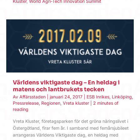
Kluster
,
World Agri-Tech Innovation Summit
Världens viktigaste dag – En heldag i
matens och lantbrukets tecken
Av
Affärsstaden
|
januari 24, 2017
|
ESB Inrikes
,
Linköping
,
Pressrelease
,
Regionen
,
Vreta kluster
|
2 minutes of
reading
Vreta Kluster, företagsparken för det gröna näringslivet i
Östergötland, firar fem år. I samband med femårsjubileet
arrangeras Världens Viktigaste dag, en heldag med