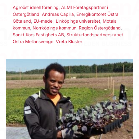
Agroöst ideell förening
,
ALMI Företagspartner i
Östergötland
,
Andreas Capilla
,
Energikontoret Östra
Götaland
,
EU-medel
,
Linköpings universitet
,
Motala
kommun
,
Norrköpings kommun
,
Region Östergötland
,
Sankt Kors Fastighets AB
,
Strukturfondspartnerskapet
Östra Mellansverige
,
Vreta Kluster