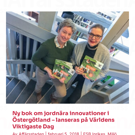
Ny bok om jordnära innovationer i
Östergötland – lanseras på Världens
Viktigaste Dag
Av
Affärsstaden
|
februari 5, 2018
|
ESB Inrikes
,
Miljö
,