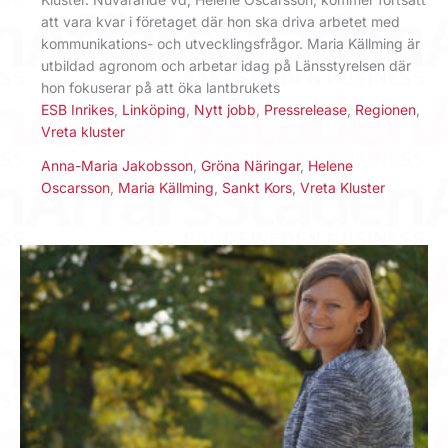
att vara kvar i företaget där hon ska driva arbetet med
kommunikations- och utvecklingsfrågor. Maria Källming är
utbildad agronom och arbetar idag på Länsstyrelsen där
hon fokuserar på att öka lantbrukets
ESB Inrikes
,
Linköping
,
Nytt jobb
,
Pressrelease
,
Regionen
,
Vreta kluster
Anna-Maria Jakobsson
,
Gröna Näringar
,
Helene
Oscarsson
,
Maria Källming
,
Sankt Kors
,
Vreta Kluster