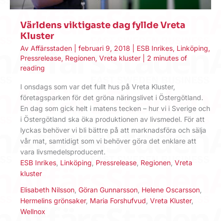
Världens viktigaste dag fyllde Vreta
Kluster
Av
Affärsstaden
|
februari 9, 2018
|
ESB Inrikes
,
Linköping
,
Pressrelease
,
Regionen
,
Vreta kluster
|
2 minutes of
reading
I onsdags som var det fullt hus på Vreta Kluster,
företagsparken för det gröna näringslivet i Östergötland.
En dag som gick helt i matens tecken – hur vi i Sverige och
i Östergötland ska öka produktionen av livsmedel. För att
lyckas behöver vi bli bättre på att marknadsföra och sälja
vår mat, samtidigt som vi behöver göra det enklare att
vara livsmedelsproducent.
ESB Inrikes
,
Linköping
,
Pressrelease
,
Regionen
,
Vreta
kluster
Elisabeth Nilsson
,
Göran Gunnarsson
,
Helene Oscarsson
,
Hermelins grönsaker
,
Maria Forshufvud
,
Vreta Kluster
,
Wellnox