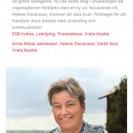
de gröna näringarna. Nu tas nästa steg i utvecklingen då
organisationen förstärks med en ny vd. Nuvarande vd,
Helene Oscarsson, kommer att vara kvar i företaget för att
framöver driva arbetet med utveckling och
kommunikation.
ESB Inrikes
,
Linköping
,
Pressrelease
,
Vreta kluster
Anna-Maria Jakobsson
,
Helene Oscarsson
,
Sankt Kors
,
Vreta Kluster