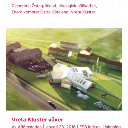
Cleantech Östergötland
,
ekologisk hållbarhet
,
Energikontoret Östra Götaland
,
Vreta Kluster
Vreta Kluster växer
Av
Affärsstaden
|
januari 28, 2016
|
ESB Inrikes
,
Linköping
,