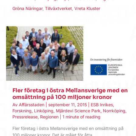
Gröna Näringar
,
Tillväxtverket
,
Vreta Kluster
Fler företag i östra Mellansverige med en
omsättning på 100 miljoner kronor
Av
Affärsstaden
|
september 11, 2015
|
ESB Inrikes
,
Forskning
,
Linköping
,
Mjärdevi Science Park
,
Norrköping
,
Pressrelease
,
Regionen
|
1 minute of reading
Fler företag i östra Mellansverige med en omsättning på
100 miljoner kronor. Det är målet för åtta