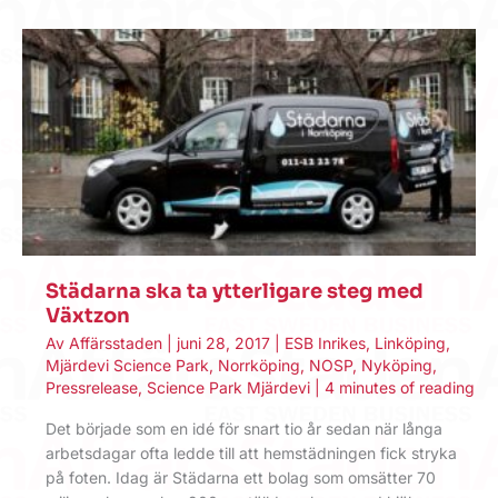
Städarna ska ta ytterligare steg med
Växtzon
Av
Affärsstaden
|
juni 28, 2017
|
ESB Inrikes
,
Linköping
,
Mjärdevi Science Park
,
Norrköping
,
NOSP
,
Nyköping
,
Pressrelease
,
Science Park Mjärdevi
|
4 minutes of reading
Det började som en idé för snart tio år sedan när långa
arbetsdagar ofta ledde till att hemstädningen fick stryka
på foten. Idag är Städarna ett bolag som omsätter 70