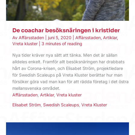
De coachar besöksnäringen i kristider
Av
Affärsstaden
|
juni 5, 2020
|
Affärsstaden
,
Artiklar
,
Vreta kluster
|
3 minutes of reading
Nya tider kräver nya sätt att tänka. Men det är sällan
alldeles enkelt. Framför allt besöksnäringen har drabbats
hårt av Corona-krisen, och Elisabet Ström, projektledare
för Swedish Scaleups på Vreta Kluster berättar hur man
försöker göra vad man kan för att rädda företag i det östra
mellansvenska området.
Affärsstaden
,
Artiklar
,
Vreta kluster
Elisabet Ström
,
Swedish Scaleups
,
Vreta Kluster