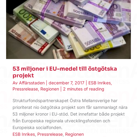
53 miljoner i EU-medel till östgötska
projekt
Av
Affärsstaden
|
december 7, 2017
|
ESB Inrikes
,
Pressrelease
,
Regionen
|
2 minutes of reading
Strukturfondspartnerskapet Östra Mellansverige har
prioriterat nio östgötska projekt som får sammanlagt nära
53 miljoner kronor i EU-stöd. Det innefattar både projekt
från Europeiska regionala utvecklingsfonden och
Europeiska socialfonden.
ESB Inrikes
,
Pressrelease
,
Regionen