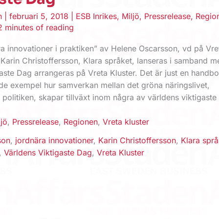
en
|
februari 5, 2018
|
ESB Inrikes
,
Miljö
,
Pressrelease
,
Regio
2 minutes of reading
a innovationer i praktiken” av Helene Oscarsson, vd på Vre
Karin Christoffersson, Klara språket, lanseras i samband m
gaste Dag arrangeras på Vreta Kluster. Det är just en handb
de exempel hur samverkan mellan det gröna näringslivet,
olitiken, skapar tillväxt inom några av världens viktigaste
ljö
,
Pressrelease
,
Regionen
,
Vreta kluster
son
,
jordnära innovationer
,
Karin Christoffersson
,
Klara språ
,
Världens Viktigaste Dag
,
Vreta Kluster