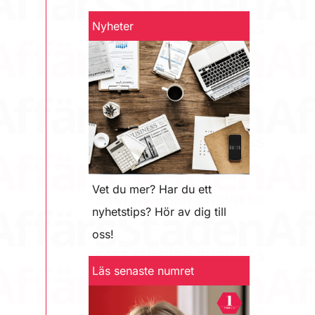
Nyheter
Vet du mer? Har du ett
nyhetstips? Hör av dig till
oss!
Läs senaste numret