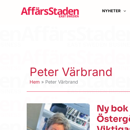
Hoppa
till
NYHETER
innehåll
Peter Värbrand
Hem
Peter Värbrand
Ny bok 
Östergö
Viktiga