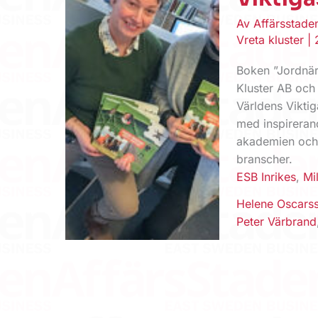
Av
Affärsstad
Vreta kluster
|
Boken ”Jordnär
Kluster AB och 
Världens Vikti
med inspireran
akademien och p
branscher.
ESB Inrikes
,
Mi
Helene Oscars
Peter Värbrand