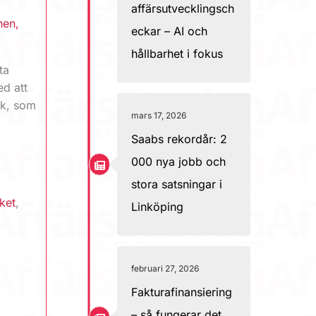
affärsutvecklingsch
nen
,
eckar – AI och
hållbarhet i fokus
ta
ed att
ok, som
mars 17, 2026
Saabs rekordår: 2
000 nya jobb och
stora satsningar i
ket
,
Linköping
februari 27, 2026
Fakturafinansiering
– så fungerar det