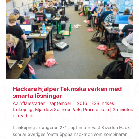
Hackare hjälper Tekniska verken med
smarta lösningar
Av
Affärsstaden
|
september 1, 2016
|
ESB Inrikes
,
Linköping
,
Mjärdevi Science Park
,
Pressrelease
|
2 minutes
of reading
I Linköping arrangeras 2-4 september East Sweden Hack,
som är Sveriges första öppna hackaton som kombinerar