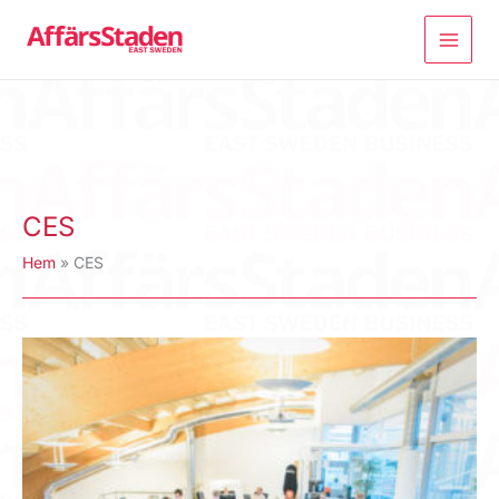
Hoppa
till
innehåll
CES
Hem
CES