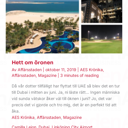
Hett om öronen
Av
Affärsstaden
|
oktober 11, 2019
|
AES Krönika
,
Affärsstaden
,
Magazine
|
3 minutes of reading
Då vår dotter tillfälligt har flyttat till UAE så blev det en tur
till Dubai i mitten av juni. Ja, ni läste rätt… Ingen människa
vid sunda vätskor åker väl till öknen i juni? Jo, det var
precis det vi gjorde och tro mig, det är en perfekt tid att
åka.
AES Krönika
,
Affärsstaden
,
Magazine
Camilla Lejon
,
Dubai
,
Linköping City Airport