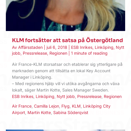
KLM fortsätter att satsa på Östergötland
Av
Affärsstaden
|
juli 6, 2018
|
ESB Inrikes
,
Linköping
,
Nytt
jobb
,
Pressrelease
,
Regionen
|
1 minute of reading
Air France-KLM storsatsar och etablerar sig ytterligare på
marknaden genom att tillsätta en lokal Key Account
Manager i Linköping.
– Med regionens hjälp vill vi utöka avgångarna och växa
lokalt, säger Martin Kotte, Sales Manager Sweden.
ESB Inrikes
,
Linköping
,
Nytt jobb
,
Pressrelease
,
Regionen
Air France
,
Camilla Lejon
,
Flyg
,
KLM
,
Linköping City
Airport
,
Martin Kotte
,
Sabina Söderqvist