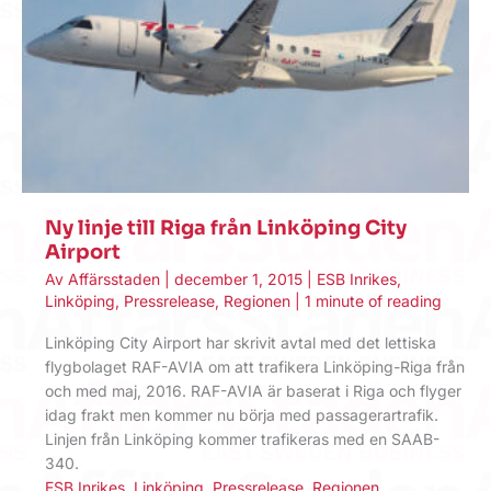
Ny linje till Riga från Linköping City
Airport
Av
Affärsstaden
|
december 1, 2015
|
ESB Inrikes
,
Linköping
,
Pressrelease
,
Regionen
|
1 minute of reading
Linköping City Airport har skrivit avtal med det lettiska
flygbolaget RAF-AVIA om att trafikera Linköping-Riga från
och med maj, 2016. RAF-AVIA är baserat i Riga och flyger
idag frakt men kommer nu börja med passagerartrafik.
Linjen från Linköping kommer trafikeras med en SAAB-
340.
ESB Inrikes
,
Linköping
,
Pressrelease
,
Regionen