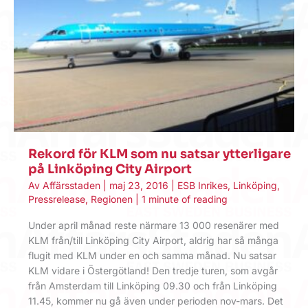
Rekord för KLM som nu satsar ytterligare
på Linköping City Airport
Av
Affärsstaden
|
maj 23, 2016
|
ESB Inrikes
,
Linköping
,
Pressrelease
,
Regionen
|
1 minute of reading
Under april månad reste närmare 13 000 resenärer med
KLM från/till Linköping City Airport, aldrig har så många
flugit med KLM under en och samma månad. Nu satsar
KLM vidare i Östergötland! Den tredje turen, som avgår
från Amsterdam till Linköping 09.30 och från Linköping
11.45, kommer nu gå även under perioden nov-mars. Det