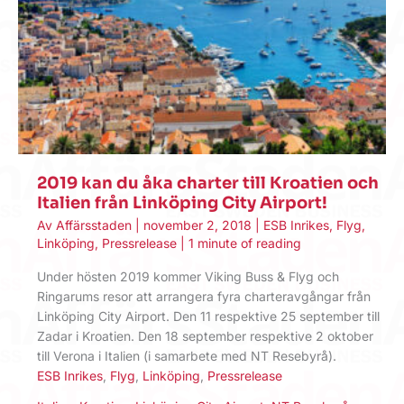
2019 kan du åka charter till Kroatien och
Italien från Linköping City Airport!
Av
Affärsstaden
|
november 2, 2018
|
ESB Inrikes
,
Flyg
,
Linköping
,
Pressrelease
|
1 minute of reading
Under hösten 2019 kommer Viking Buss & Flyg och
Ringarums resor att arrangera fyra charteravgångar från
Linköping City Airport. Den 11 respektive 25 september till
Zadar i Kroatien. Den 18 september respektive 2 oktober
till Verona i Italien (i samarbete med NT Resebyrå).
ESB Inrikes
,
Flyg
,
Linköping
,
Pressrelease