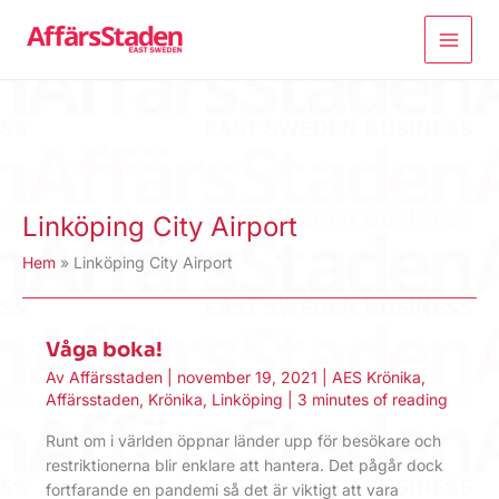
Hoppa
till
innehåll
Linköping City Airport
Hem
Linköping City Airport
Våga boka!
Av
Affärsstaden
|
november 19, 2021
|
AES Krönika
,
Affärsstaden
,
Krönika
,
Linköping
|
3 minutes of reading
Runt om i världen öppnar länder upp för besökare och
restriktionerna blir enklare att hantera. Det pågår dock
fortfarande en pandemi så det är viktigt att vara