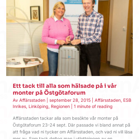
Ett tack till alla som hälsade på i vår
monter på Östgötaforum
Av
Affärsstaden
|
september 28, 2015
|
Affärsstaden
,
ESB
Inrikes
,
Linköping
,
Regionen
|
1 minute of reading
Affärsstaden tackar alla som besökte vår monter på
Östgötaforum 23-24 sept. Där passade vi bland annat på
att fråga vad ni tycker om Affärsstaden, och vad ni vill läsa
mer av. Som tack deltog man i utlottningen av en