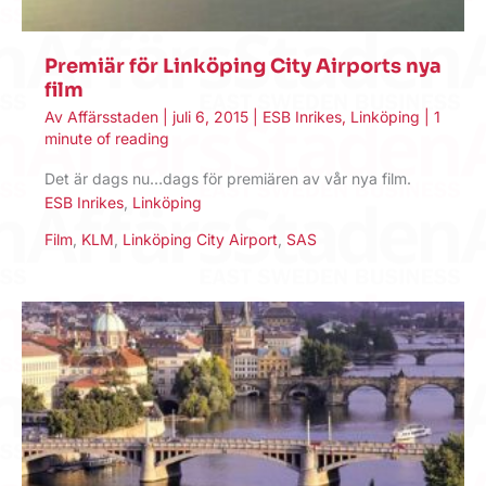
Premiär för Linköping City Airports nya
film
Av
Affärsstaden
|
juli 6, 2015
|
ESB Inrikes
,
Linköping
|
1
minute of reading
Det är dags nu…dags för premiären av vår nya film.
ESB Inrikes
,
Linköping
Film
,
KLM
,
Linköping City Airport
,
SAS