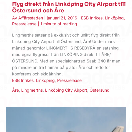
Flyg direkt från Linköping City Airport till
Östersund och Åre
Av
Affärsstaden
|
januari 21, 2016
|
ESB Inrikes
,
Linköping
,
Pressrelease
|
1 minute of reading
Lingmerths satsar på exklusivt och unikt flyg direkt från
Linköping City Airport till Östersund, Åre! Under mars
månad genomför LINGMERTHS RESEBYRÅ en satsning
med egna flygresor från LINKÖPING direkt till ÅRE/
ÖSTERSUND. Med en specialchartrad Saab 340 är man
på mindre än tre timmar på plats i Åre och redo för
konferens och skidåkning.
ESB Inrikes
,
Linköping
,
Pressrelease
Åre
,
Lingmerths
,
Linköping City Airport
,
Östersund