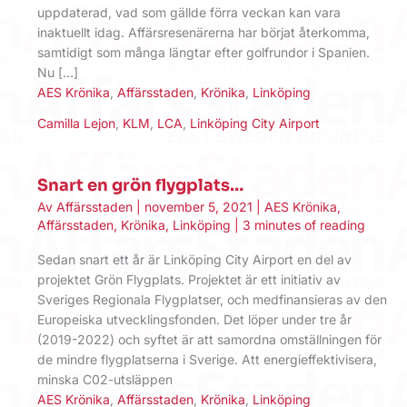
uppdaterad, vad som gällde förra veckan kan vara
inaktuellt idag. Affärsresenärerna har börjat återkomma,
samtidigt som många längtar efter golfrundor i Spanien.
Nu […]
AES Krönika
,
Affärsstaden
,
Krönika
,
Linköping
Camilla Lejon
,
KLM
,
LCA
,
Linköping City Airport
Snart en grön flygplats…
Av
Affärsstaden
|
november 5, 2021
|
AES Krönika
,
Affärsstaden
,
Krönika
,
Linköping
|
3 minutes of reading
Sedan snart ett år är Linköping City Airport en del av
projektet Grön Flygplats. Projektet är ett initiativ av
Sveriges Regionala Flygplatser, och medfinansieras av den
Europeiska utvecklingsfonden. Det löper under tre år
(2019-2022) och syftet är att samordna omställningen för
de mindre flygplatserna i Sverige. Att energieffektivisera,
minska C02-utsläppen
AES Krönika
,
Affärsstaden
,
Krönika
,
Linköping