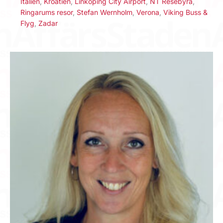
Italien
,
Kroatien
,
Linköping City Airport
,
NT Resebyrå
,
Ringarums resor
,
Stefan Wernholm
,
Verona
,
Viking Buss &
Flyg
,
Zadar