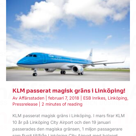
KLM passerat magisk gräns i Linköping!
Av
Affärsstaden
|
februari 7, 2018
|
ESB Inrikes
,
Linköping
,
Pressrelease
|
2 minutes of reading
KLM passerat magisk gräns i Linköping. I mars firar KLM
10 år på Linköping City Airport och den 19 januari
passerades den magiska gränsen, 1 miljon passagerare
som flugit till/från Linköping City Airport med bolaget.