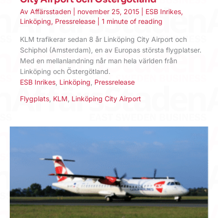
Av
Affärsstaden
|
november 25, 2015
|
ESB Inrikes
,
Linköping
,
Pressrelease
|
1 minute of reading
KLM trafikerar sedan 8 år Linköping City Airport och
Schiphol (Amsterdam), en av Europas största flygplatser.
Med en mellanlandning når man hela världen från
Linköping och Östergötland.
ESB Inrikes
,
Linköping
,
Pressrelease
Flygplats
,
KLM
,
Linköping City Airport