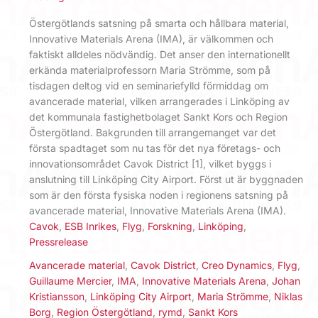
Östergötlands satsning på smarta och hållbara material,
Innovative Materials Arena (IMA), är välkommen och
faktiskt alldeles nödvändig. Det anser den internationellt
erkända materialprofessorn Maria Strömme, som på
tisdagen deltog vid en seminariefylld förmiddag om
avancerade material, vilken arrangerades i Linköping av
det kommunala fastighetbolaget Sankt Kors och Region
Östergötland. Bakgrunden till arrangemanget var det
första spadtaget som nu tas för det nya företags- och
innovationsområdet Cavok District [1], vilket byggs i
anslutning till Linköping City Airport. Först ut är byggnaden
som är den första fysiska noden i regionens satsning på
avancerade material, Innovative Materials Arena (IMA).
Cavok
,
ESB Inrikes
,
Flyg
,
Forskning
,
Linköping
,
Pressrelease
Avancerade material
,
Cavok District
,
Creo Dynamics
,
Flyg
,
Guillaume Mercier
,
IMA
,
Innovative Materials Arena
,
Johan
Kristiansson
,
Linköping City Airport
,
Maria Strömme
,
Niklas
Borg
,
Region Östergötland
,
rymd
,
Sankt Kors