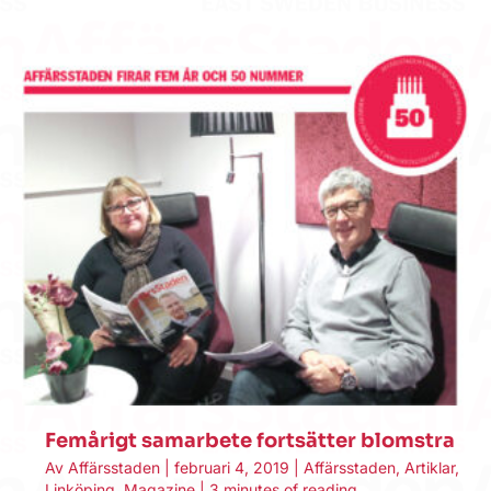
Femårigt samarbete fortsätter blomstra
Av
Affärsstaden
|
februari 4, 2019
|
Affärsstaden
,
Artiklar
,
Linköping
,
Magazine
|
3 minutes of reading