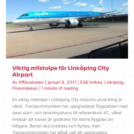
Viktig milstolpe för Linköping City
Airport
Av
Affärsstaden
|
januari 9, 2017
|
ESB Inrikes
,
Linköping
,
Pressrelease
|
1 minute of reading
En viktig milstolpe i Linköping City Airports utveckling är
nådd. Transportstyrelsen har uppgraderat flygplatsen med
dess start- och landningsbana till referenskod 4C, vilket
innebär att banan är godkänd för större flygplan än
tidigare. Banan ska breddas och flyttas, men
Transportstyrelsen har alltså valt att uppgradera