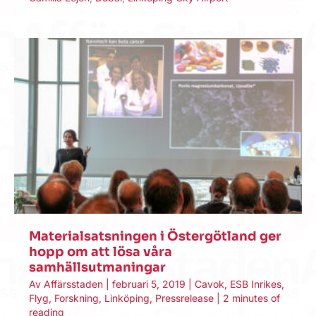
Materialsatsningen i Östergötland ger
hopp om att lösa våra
samhällsutmaningar
Av
Affärsstaden
|
februari 5, 2019
|
Cavok
,
ESB Inrikes
,
Flyg
,
Forskning
,
Linköping
,
Pressrelease
|
2 minutes of
reading