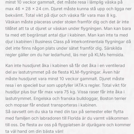
minst 10 veckor gammalt, det måste resa i lämplig väska på
max 46 x 28 x 24 cm. Djuret måste kunna stå upp och ligga ner
bekvämt. Total vikt på djur och väska får vara max 8 kg.
Väskan måste placeras under stolen framför dig och det är inte
tillåtet att ta ut djuret ur väskan under flygningen. Man kan bara
ta med ett begränsat antal djur i kabinen. Man kan inte ta med
djur i kabinen i Business Class på interkontinentala flygningar då
det inte finns någon plats under sätet framför dig. Särskilda
regler gäller om du har ledarhund, läs mer på KLMs hemsida.
Kan inte husdjuret åka i kabinen så får det åka i en ventilerad
del av lastutrymmet på de flesta KLM-flygningar. Även här
måste husdjuret vara minst 10 veckor gammalt. Djuret måste
resa i en speciell bur som uppfyller IATA:s regler. Total vikt för
husdjur plus bur får max vara 75 kg. Vissa raser får inte åka i
lastutrymmet. Engelska och franska bulldoggar, Boston terrier
och mopsar får endast transporteras i kabinen.
Så oavsett om du ska ta med din tax på semester eller flytta
med familjen och labradoren till Florida är du varmt välkommen
till oss. De flesta av oss på flygplatsen är djurägare och kommer
ta väl hand om din bästa vän!