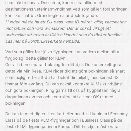
som måste finnas. Dessutom, kontrollera alltid med
destinationens veterinärmyndighet vad som gäller, förändringar
kan ske snabbt. Grundreglerna är dock följande:
Hunden måste ha ett EU-pass, vara ID-märkt, giltig vaccination
mot rabies och vara avmaskad. Det är också viktigt att
undersöka att rasen är tillåten i landet som du tänker besöka.
Läs mer på Jordbruksverkets hemsida.
Vad som gäller för själva flygningen kan variera mellan olika
flygbolag, detta gäller för KLM:
Gör alltid en separat bokning för ditt djur. Du kan enkelt göra
detta via Min Resa. KLM råder dig att göra bokningen så snart
som möjligt efter att du har bokat din biljett, men senast 48
timmar före avgång. Du kan också kontakta KLMs kundtjänst
och göra bokningen. Ring gärna till oss på flygplatsen några
dagar innan avresa och kontrollera att allt ser OK ut med
bokningen.
Du kan ta med dig en liten katt eller hund in i kabinen i Economy
Class på de flesta KLM-flygningar och i Business Class på de
flesta KLM-flygningar inom Europa. Ditt husdjur måste vara