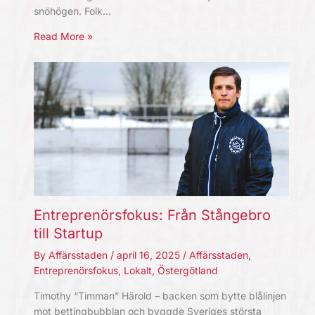
snöhögen. Folk…
Read More »
Entreprenörsfokus: Från Stångebro
till Startup
By
Affärsstaden
/
april 16, 2025
/
Affärsstaden
,
Entreprenörsfokus
,
Lokalt
,
Östergötland
Timothy “Timman” Härold – backen som bytte blålinjen
mot bettingbubblan och byggde Sveriges största