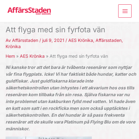
Hoppa
till
innehåll
Att flyga med sin fyrfota vän
Av
Affärsstaden
/
juli 9, 2021
/
AES Krönika
,
Affärsstaden
,
Krönika
Hem
AES Krönika
Att flyga med sin fyrfota vän
Ni kanske tror att det bara är tvåbenta resenärer som nyttjar
vår fina flygplats. Icke! Vi har faktiskt både hundar, katter och
guldfiskar. Just guldfiskarna klarade inte
säkerhetskontrollen utan inhystes i ett akvarium hos oss tills
resenären kom tillbaka från sin resa. Själva fiskarna var nu
inte problemet utan kakburken fylld med vatten. Vi hade även
en katt som satt i en rockficka men som också upptäcktes i
säkerhetskontrollen. En del hundar är så pass frekventa
resenärer att de skulle vara Platinum på Flying Blu om de vore
människor.