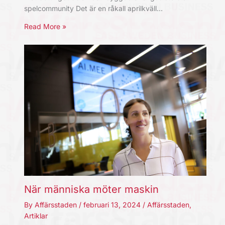
spelcommunity Det är en råkall aprilkväll…
Read More »
När människa möter maskin
By
Affärsstaden
/
februari 13, 2024
/
Affärsstaden
,
Artiklar