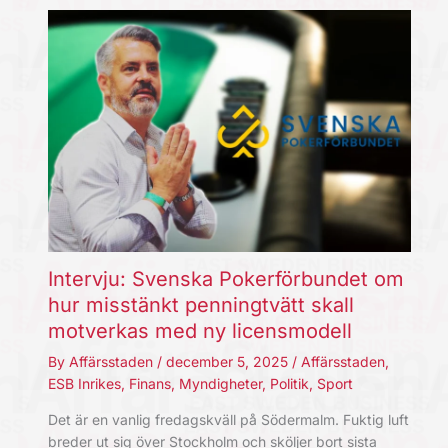
Intervju: Svenska Pokerförbundet om
hur misstänkt penningtvätt skall
motverkas med ny licensmodell
By
Affärsstaden
/
december 5, 2025
/
Affärsstaden
,
ESB Inrikes
,
Finans
,
Myndigheter
,
Politik
,
Sport
Det är en vanlig fredagskväll på Södermalm. Fuktig luft
breder ut sig över Stockholm och sköljer bort sista