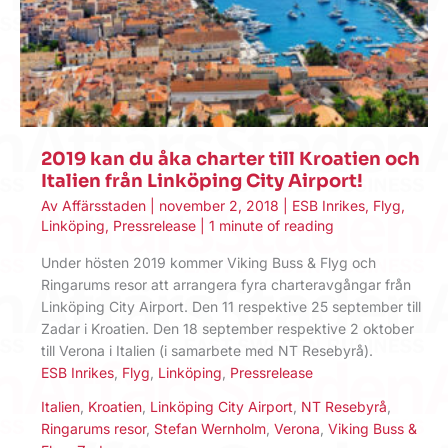
2019 kan du åka charter till Kroatien och
Italien från Linköping City Airport!
Av
Affärsstaden
|
november 2, 2018
|
ESB Inrikes
,
Flyg
,
Linköping
,
Pressrelease
|
1 minute of reading
Under hösten 2019 kommer Viking Buss & Flyg och
Ringarums resor att arrangera fyra charteravgångar från
Linköping City Airport. Den 11 respektive 25 september till
Zadar i Kroatien. Den 18 september respektive 2 oktober
till Verona i Italien (i samarbete med NT Resebyrå).
ESB Inrikes
,
Flyg
,
Linköping
,
Pressrelease
Italien
,
Kroatien
,
Linköping City Airport
,
NT Resebyrå
,
Ringarums resor
,
Stefan Wernholm
,
Verona
,
Viking Buss &