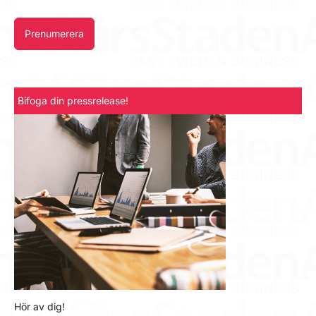
Prenumerera
Bifoga din pressrelease!
Hör av dig!