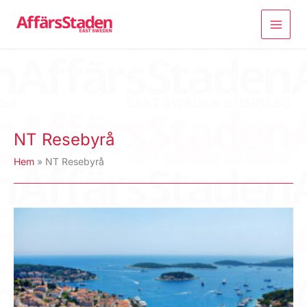
Hoppa
till
innehåll
NT Resebyrå
Hem
NT Resebyrå