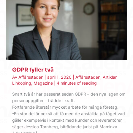
GDPR fyller två
Av
Affärsstaden
|
april 1, 2020
|
Affärsstaden
,
Artiklar
,
Linköping
,
Magazine
|
4 minutes of reading
Snart två år har passerat sedan GDPR – den nya lagen om
personuppgifter – trädde i kraft.
Fortfarande återstår mycket arbete för många företag.
-En stor del är också att få med de anställda på tåget vad
gäller exempelvis i kontakt med kunder och leverantörer,
säger Jessica Tornberg, biträdande jurist på Maminza