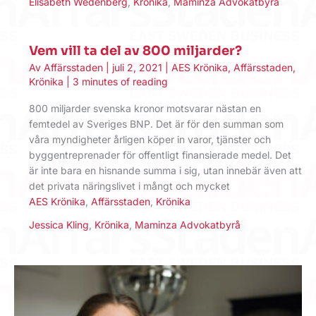
Elisabeth Wedenberg
,
Krönika
,
Maminza Advokatbyrå
Vem vill ta del av 800 miljarder?
Av
Affärsstaden
|
juli 2, 2021
|
AES Krönika
,
Affärsstaden
,
Krönika
|
3 minutes of reading
800 miljarder svenska kronor motsvarar nästan en
femtedel av Sveriges BNP. Det är för den summan som
våra myndigheter årligen köper in varor, tjänster och
byggentreprenader för offentligt finansierade medel. Det
är inte bara en hisnande summa i sig, utan innebär även att
det privata näringslivet i mångt och mycket
AES Krönika
,
Affärsstaden
,
Krönika
Jessica Kling
,
Krönika
,
Maminza Advokatbyrå