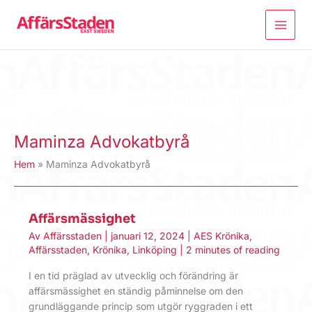
Hoppa
till
innehåll
Maminza Advokatbyrå
Hem
Maminza Advokatbyrå
Affärsmässighet
Av
Affärsstaden
|
januari 12, 2024
|
AES Krönika
,
Affärsstaden
,
Krönika
,
Linköping
|
2 minutes of reading
I en tid präglad av utvecklig och förändring är
affärsmässighet en ständig påminnelse om den
grundläggande princip som utgör ryggraden i ett