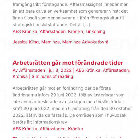
framgångsrikt företagande. Affärs­mässighet innebär mer
än att bara driva en verksamhet som genererar vinst; det
är en filosofi som genomsyrar allt ifrån företagskultur till
strategiskt beslutsfattande. Det är […]
AES Krönika
,
Affärsstaden
,
Krönika
,
Linköping
Jessica Kling
,
Maminza
,
Maminza Advokatbyrå
Arbetsrätten går mot förändrade tider
Av
Affärsstaden
|
juli 8, 2022
|
AES Krönika
,
Affärsstaden
,
Krönika
|
3 minutes of reading
Arbetsrätten går mot en förändring där de första
ändringarna införs 29 juni 2022, följt av justeringar som
inte ännu är beslutade av riskdagen men förslås träda i
kraft 30 juni 2022, med en tillämpning från den 30 oktober
2022, såtillvida de fastslås. De områden som i huvudsak
berörs är; Informationskrav
AES Krönika
,
Affärsstaden
,
Krönika