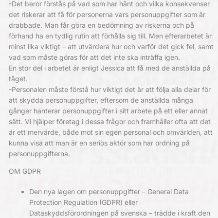
-Det beror förstås på vad som har hänt och vilka konsekvenser
det riskerar att få för personerna vars personuppgifter som är
drabbade. Man får göra en bedömning av riskerna och på
förhand ha en tydlig rutin att förhålla sig till. Men efterarbetet är
minst lika viktigt – att utvärdera hur och varför det gick fel, samt
vad som måste göras för att det inte ska inträffa igen.
En stor del i arbetet är enligt Jessica att få med de anställda på
tåget.
-Personalen måste förstå hur viktigt det är att följa alla delar för
att skydda personuppgifter, eftersom de anställda många
gånger hanterar personuppgifter i sitt arbete på ett eller annat
sätt. Vi hjälper företag i dessa frågor och framhåller ofta att det
är ett mervärde, både mot sin egen personal och omvärlden, att
kunna visa att man är en seriös aktör som har ordning på
personuppgifterna.
OM GDPR
Den nya lagen om personuppgifter – General Data
Protection Regulation (GDPR) eller
Dataskyddsförordningen på svenska – trädde i kraft den