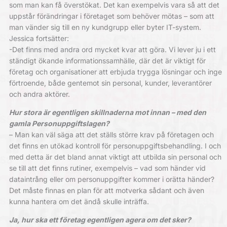
som man kan få överstökat. Det kan exempelvis vara så att det
uppstår förändringar i företaget som behöver mötas – som att
man vänder sig till en ny kundgrupp eller byter IT-system.
Jessica fortsätter:
-Det finns med andra ord mycket kvar att göra. Vi lever ju i ett
ständigt ökande informationssamhälle, där det är viktigt för
företag och organisationer att erbjuda trygga lösningar och inge
förtroende, både gentemot sin personal, kunder, leverantörer
och andra aktörer.
Hur stora är egentligen skillnaderna mot innan – med den
gamla Personuppgiftslagen?
– Man kan väl säga att det ställs större krav på företagen och
det finns en utökad kontroll för personuppgiftsbehandling. I och
med detta är det bland annat viktigt att utbilda sin personal och
se till att det finns rutiner, exempelvis – vad som händer vid
dataintrång eller om personuppgifter kommer i orätta händer?
Det måste finnas en plan för att motverka sådant och även
kunna hantera om det ändå skulle inträffa.
Ja, hur ska ett företag egentligen agera om det sker?