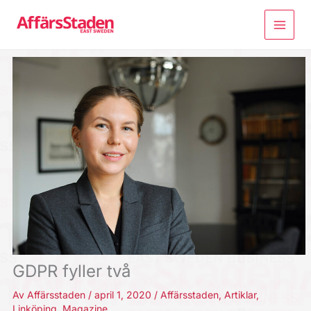
Hoppa
till
innehåll
GDPR fyller två
Av
Affärsstaden
/
april 1, 2020
/
Affärsstaden
,
Artiklar
,
Linköping
,
Magazine