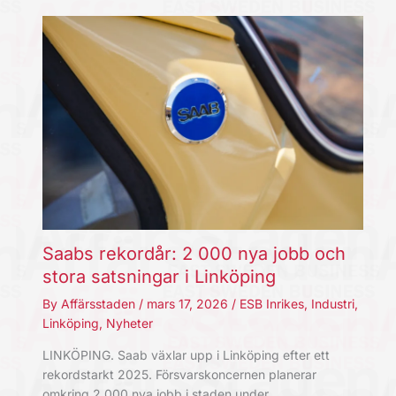
Saabs rekordår: 2 000 nya jobb och
stora satsningar i Linköping
By
Affärsstaden
/
mars 17, 2026
/
ESB Inrikes
,
Industri
,
Linköping
,
Nyheter
LINKÖPING. Saab växlar upp i Linköping efter ett
rekordstarkt 2025. Försvarskoncernen planerar
omkring 2 000 nya jobb i staden under…