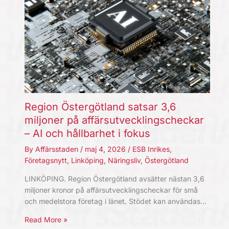
Region Östergötland satsar 3,6
miljoner på affärsutvecklingscheckar
– AI och hållbarhet i fokus
By
Affärsstaden
/
maj 4, 2026
/
ESB Inrikes
,
Företagsnytt
,
Linköping
,
Näringsliv
,
Östergötland
LINKÖPING. Region Östergötland avsätter nästan 3,6
miljoner kronor på affärsutvecklingscheckar för små
och medelstora företag i länet. Stödet kan användas…
Read More »