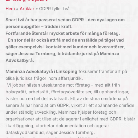
Hem
Artiklar
GDPR fyller två
Snart två år har passerat sedan GDPR – den nya lagen om
personuppgifter – trädde i kraft.
Fortfarande återstår mycket arbete för många företag.
-En stor del är också att få med de anställda på tåget vad
gäller exempelvis i kontakt med kunder och leverantörer,
säger Jessica Tornberg, biträdande jurist på Maminza
Advokatbyrå.
Maminza Advokatbyrå i Linköping
fokuserar framför allt på
olika juridiska frågor inom affärsjuridik.
-Vi jobbar nästan uteslutande mot företag – med allt från
bolagsrätt, arbetsrätt, företagsöverlåtelser, till upphandlingar,
tvister och en hel del avtalsrätt. Ett av de stora områdena på
senare år har handlat om GDPR, vilket är ett spännande område
under ständig utveckling. Maminza hjälper företag och
organisationer att tillse att de agerar i enlighet med GDPR, bistår
i kartläggning, utarbetar dokumentation och agerar
dataskyddsombud, säger Jessica Tornberg.