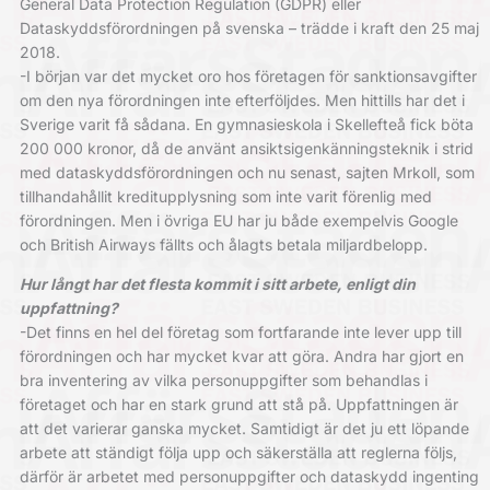
General Data Protection Regulation (GDPR) eller
Dataskyddsförordningen på svenska – trädde i kraft den 25 maj
2018.
-I början var det mycket oro hos företagen för sanktionsavgifter
om den nya förordningen inte efterföljdes. Men hittills har det i
Sverige varit få sådana. En gymnasieskola i Skellefteå fick böta
200 000 kronor, då de använt ansiktsigenkänningsteknik i strid
med dataskyddsförordningen och nu senast, sajten Mrkoll, som
tillhandahållit kreditupplysning som inte varit förenlig med
förordningen. Men i övriga EU har ju både exempelvis Google
och British Airways fällts och ålagts betala miljardbelopp.
Hur långt har det flesta kommit i sitt arbete, enligt din
uppfattning?
-Det finns en hel del företag som fortfarande inte lever upp till
förordningen och har mycket kvar att göra. Andra har gjort en
bra inventering av vilka personuppgifter som behandlas i
företaget och har en stark grund att stå på. Uppfattningen är
att det varierar ganska mycket. Samtidigt är det ju ett löpande
arbete att ständigt följa upp och säkerställa att reglerna följs,
därför är arbetet med personuppgifter och dataskydd ingenting