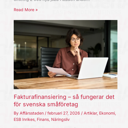
Read More »
Fakturafinansiering – så fungerar det
för svenska småföretag
By
Affärsstaden
/
februari 27, 2026
/
Artiklar
,
Ekonomi
,
ESB Inrikes
,
Finans
,
Näringsliv