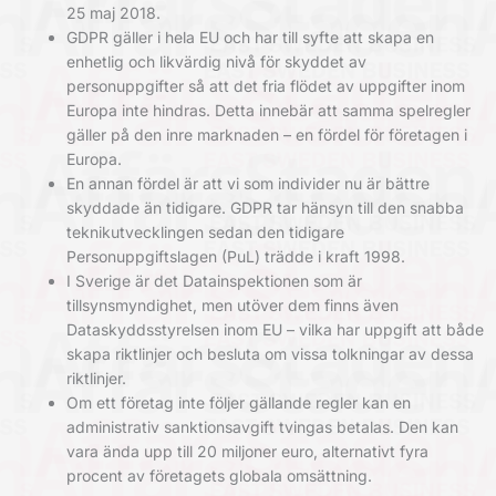
25 maj 2018.
GDPR gäller i hela EU och har till syfte att skapa en
enhetlig och likvärdig nivå för skyddet av
personuppgifter så att det fria flödet av uppgifter inom
Europa inte hindras. Detta innebär att samma spelregler
gäller på den inre marknaden – en fördel för företagen i
Europa.
En annan fördel är att vi som individer nu är bättre
skyddade än tidigare. GDPR tar hänsyn till den snabba
teknikutvecklingen sedan den tidigare
Personuppgiftslagen (PuL) trädde i kraft 1998.
I Sverige är det Datainspektionen som är
tillsynsmyndighet, men utöver dem finns även
Dataskyddsstyrelsen inom EU – vilka har uppgift att både
skapa riktlinjer och besluta om vissa tolkningar av dessa
riktlinjer.
Om ett företag inte följer gällande regler kan en
administrativ sanktionsavgift tvingas betalas. Den kan
vara ända upp till 20 miljoner euro, alternativt fyra
procent av företagets globala omsättning.