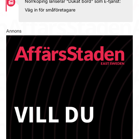
Norrköping lanserar “Dukat bord” som E-tjänst:
Väg in för småföretagare
Annons