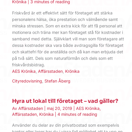
Krönika
|
3 minutes of reading
Friskvård är ett effektivt sätt för företaget att stärka
personalens hälsa, öka prestation och välmående samt
minska stressen. Som en extra kick för att få personal att
motionera och träna mer kan företaget stå för kostnader i
samband med detta. Självklart vill man som företagare att
dessa kostnader ska vara både avdragsgilla för företaget
och skattefri för de anställda och då kan man erbjuda det
på två sätt. Dels som naturaförmån och dels som ett
friskvårdsbidrag.
AES Krönika
,
Affärsstaden
,
Krönika
Cityredovisning
,
Stefan Åberg
Hyra ut lokal till företaget – vad gäller?
Av
Affärsstaden
|
maj 20, 2019
|
AES Krönika
,
Affärsstaden
,
Krönika
|
4 minutes of reading
Använder du delar av din privatbostad som exempelvis
kontor eller lager har du i vissa fall möjlighet att ta upp en