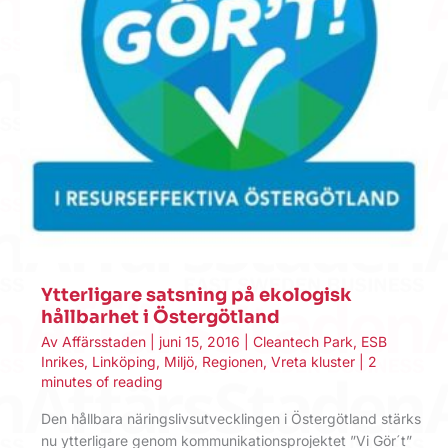
Ytterligare satsning på ekologisk
hållbarhet i Östergötland
Av
Affärsstaden
|
juni 15, 2016
|
Cleantech Park
,
ESB
Inrikes
,
Linköping
,
Miljö
,
Regionen
,
Vreta kluster
|
2
minutes of reading
Den hållbara näringslivsutvecklingen i Östergötland stärks
nu ytterligare genom kommunikationsprojektet ”Vi Gör´t”