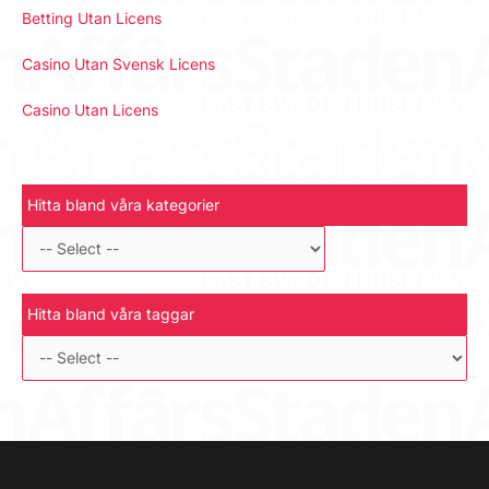
Betting Utan Licens
Casino Utan Svensk Licens
Casino Utan Licens
Hitta bland våra kategorier
Hitta bland våra taggar