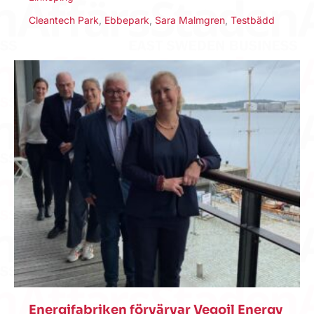
Cleantech Park
,
Ebbepark
,
Sara Malmgren
,
Testbädd
Energifabriken förvärvar Vegoil Energy