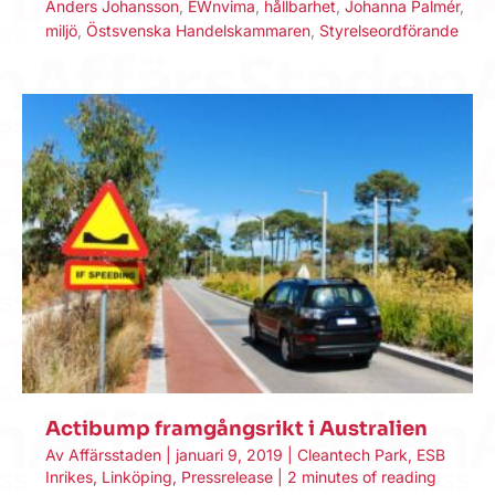
Anders Johansson
,
EWnvima
,
hållbarhet
,
Johanna Palmér
,
miljö
,
Östsvenska Handelskammaren
,
Styrelseordförande
Actibump framgångsrikt i Australien
Av
Affärsstaden
|
januari 9, 2019
|
Cleantech Park
,
ESB
Inrikes
,
Linköping
,
Pressrelease
|
2 minutes of reading