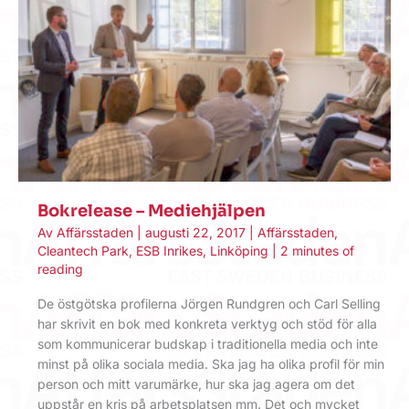
Bokrelease – Mediehjälpen
Av
Affärsstaden
|
augusti 22, 2017
|
Affärsstaden
,
Cleantech Park
,
ESB Inrikes
,
Linköping
|
2 minutes of
reading
De östgötska profilerna Jörgen Rundgren och Carl Selling
har skrivit en bok med konkreta verktyg och stöd för alla
som kommunicerar budskap i traditionella media och inte
minst på olika sociala media. Ska jag ha olika profil för min
person och mitt varumärke, hur ska jag agera om det
uppstår en kris på arbetsplatsen mm. Det och mycket