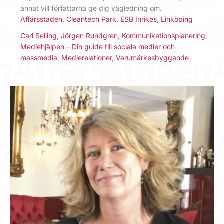
annat vill författarna ge dig vägledning om.
Affärsstaden
,
Cleantech Park
,
ESB Inrikes
,
Linköping
Carl Selling
,
Jörgen Rundgren
,
Kommunikationsplanering
,
Mediehjälpen – Din guide till sociala medier och
massmedia
,
Medierelationer
,
Varumärkesbyggande