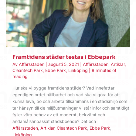
Framtidens städer testas i Ebbepark
Av
Affärsstaden
|
augusti 5, 2021
|
Affärsstaden
,
Artiklar
,
Cleantech Park
,
Ebbe Park
,
Linköping
|
8 minutes of
reading
Hur ska vi bygga framtidens städer? Vad innefattar
egentligen ordet hållbarhet och vad ska vi göra för att
kunna leva, bo och arbeta tillsammans i en stadsmiljö som
tar hänsyn till de miljöutmaningar vi står inför och samtidigt
fyller våra behov av ett modernt, bekvämt och
ändamålsanpassat stadsboende? Det och
Affärsstaden
,
Artiklar
,
Cleantech Park
,
Ebbe Park
,
Linköping