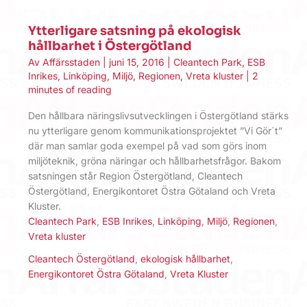
Ytterligare satsning på ekologisk
hållbarhet i Östergötland
Av
Affärsstaden
|
juni 15, 2016
|
Cleantech Park
,
ESB
Inrikes
,
Linköping
,
Miljö
,
Regionen
,
Vreta kluster
|
2
minutes of reading
Den hållbara näringslivsutvecklingen i Östergötland stärks
nu ytterligare genom kommunikationsprojektet ”Vi Gör´t”
där man samlar goda exempel på vad som görs inom
miljöteknik, gröna näringar och hållbarhetsfrågor. Bakom
satsningen står Region Östergötland, Cleantech
Östergötland, Energikontoret Östra Götaland och Vreta
Kluster.
Cleantech Park
,
ESB Inrikes
,
Linköping
,
Miljö
,
Regionen
,
Vreta kluster
Cleantech Östergötland
,
ekologisk hållbarhet
,
Energikontoret Östra Götaland
,
Vreta Kluster