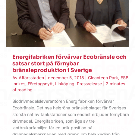
Energifabriken förvärvar Ecobränsle och
satsar stort på förnybar
bränsleproduktion i Sverige
Av
Affärsstaden
|
december 5, 2018
|
Cleantech Park
,
ESB
Inrikes
,
Företagsnytt
,
Linköping
,
Pressrelease
|
2 minutes
of reading
Biodrivmedelsleverantören Energifabriken förvärvar
Ecobränsle. Det nya helgröna bränslebolaget får Sveriges
största nät av tankstationer som endast erbjuder förnybara
drivmedel. Energifabriken, som ägs av tre
lantbrukarfamiljer, får en unik position på
drivmedelsmarknaden med grepp om hela kedjan från