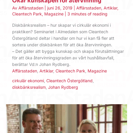
Ökar kunskapen för återvinning
Av
Affärsstaden
|
juni 26, 2019
|
Affärsstaden
,
Artiklar
,
Cleantech Park
,
Magazine
|
3 minutes of reading
Diskbänksrealism – hur skapar vi cirkulär ekonomi i
praktiken? Seminariet i Almedalen som Cleantech
Östergötland deltar i handlar om hur vi kan få fler att
sortera under diskbänken för att öka återvinningen.
– Det gäller att bygga kunskap och skapa förutsättningar
för att öka återvinningsgraden av vårt hushållsavfall,
berättar Vd:n Johan Rydberg.
Affärsstaden
,
Artiklar
,
Cleantech Park
,
Magazine
cirkulär ekonomi
,
Cleantech Östergötland
,
diskbänksrealism
,
Johan Rydberg