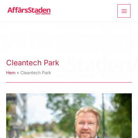
Hoppa
till
innehåll
Cleantech Park
Hem
Cleantech Park