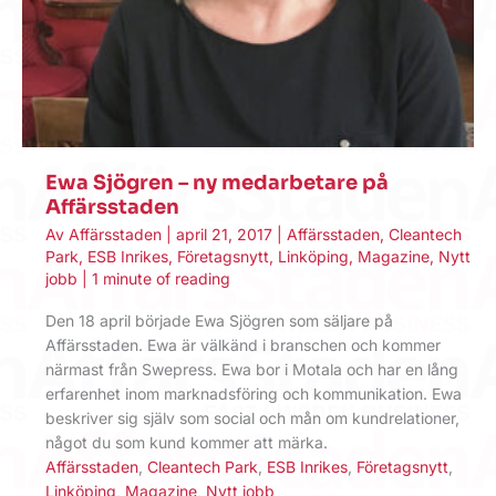
Ewa Sjögren – ny medarbetare på
Affärsstaden
Av
Affärsstaden
|
april 21, 2017
|
Affärsstaden
,
Cleantech
Park
,
ESB Inrikes
,
Företagsnytt
,
Linköping
,
Magazine
,
Nytt
jobb
|
1 minute of reading
Den 18 april började Ewa Sjögren som säljare på
Affärsstaden. Ewa är välkänd i branschen och kommer
närmast från Swepress. Ewa bor i Motala och har en lång
erfarenhet inom marknadsföring och kommunikation. Ewa
beskriver sig själv som social och mån om kundrelationer,
något du som kund kommer att märka.
Affärsstaden
,
Cleantech Park
,
ESB Inrikes
,
Företagsnytt
,
Linköping
,
Magazine
,
Nytt jobb