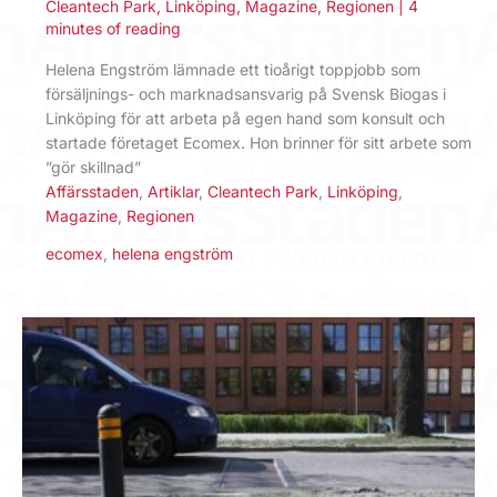
Cleantech Park
,
Linköping
,
Magazine
,
Regionen
|
4
minutes of reading
Helena Engström lämnade ett tioårigt toppjobb som
försäljnings- och marknadsansvarig på Svensk Biogas i
Linköping för att arbeta på egen hand som konsult och
startade företaget Ecomex. Hon brinner för sitt arbete som
”gör skillnad”
Affärsstaden
,
Artiklar
,
Cleantech Park
,
Linköping
,
Magazine
,
Regionen
ecomex
,
helena engström