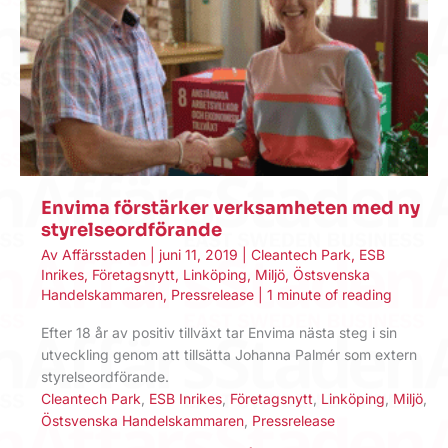
Envima förstärker verksamheten med ny
styrelseordförande
Av
Affärsstaden
|
juni 11, 2019
|
Cleantech Park
,
ESB
Inrikes
,
Företagsnytt
,
Linköping
,
Miljö
,
Östsvenska
Handelskammaren
,
Pressrelease
|
1 minute of reading
Efter 18 år av positiv tillväxt tar Envima nästa steg i sin
utveckling genom att tillsätta Johanna Palmér som extern
styrelseordförande.
Cleantech Park
,
ESB Inrikes
,
Företagsnytt
,
Linköping
,
Miljö
,
Östsvenska Handelskammaren
,
Pressrelease