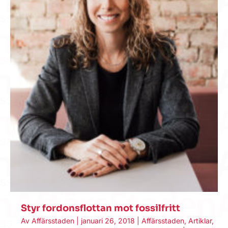
Styr fordonsflottan mot fossilfritt
Av
Affärsstaden
|
januari 26, 2018
|
Affärsstaden
,
Artiklar
,