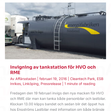
Invigning av tankstation för HVO och
RME
Av
Affärsstaden
|
februari 19, 2016
|
Cleantech Park
,
ESB
Inrikes
,
Linköping
,
Pressrelease
|
1 minute of reading
Fredagen den 19 februari invigs den nya macken för HVO
och RME där man kan tanka både personbilar och lastbilar.
Klockan 13.00 klipps bandet och sedan blir det öppet hus
hos Engströms Lastbilar med information om både bränsle