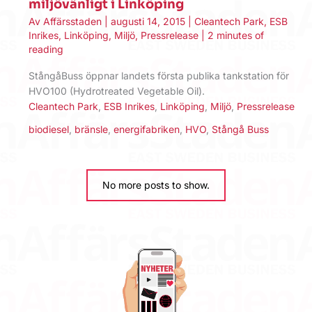
miljövänligt i Linköping
Av
Affärsstaden
|
augusti 14, 2015
|
Cleantech Park
,
ESB
Inrikes
,
Linköping
,
Miljö
,
Pressrelease
|
2 minutes of
reading
StångåBuss öppnar landets första publika tankstation för
HVO100 (Hydrotreated Vegetable Oil).
Cleantech Park
,
ESB Inrikes
,
Linköping
,
Miljö
,
Pressrelease
biodiesel
,
bränsle
,
energifabriken
,
HVO
,
Stångå Buss
No more posts to show.