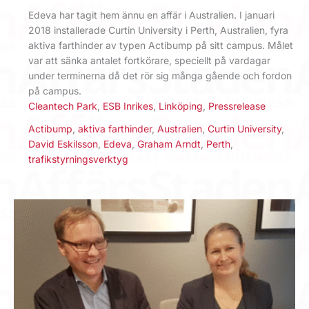
Edeva har tagit hem ännu en affär i Australien. I januari
2018 installerade Curtin University i Perth, Australien, fyra
aktiva farthinder av typen Actibump på sitt campus. Målet
var att sänka antalet fortkörare, speciellt på vardagar
under terminerna då det rör sig många gående och fordon
på campus.
Cleantech Park
,
ESB Inrikes
,
Linköping
,
Pressrelease
Actibump
,
aktiva farthinder
,
Australien
,
Curtin University
,
David Eskilsson
,
Edeva
,
Graham Arndt
,
Perth
,
trafikstyrningsverktyg