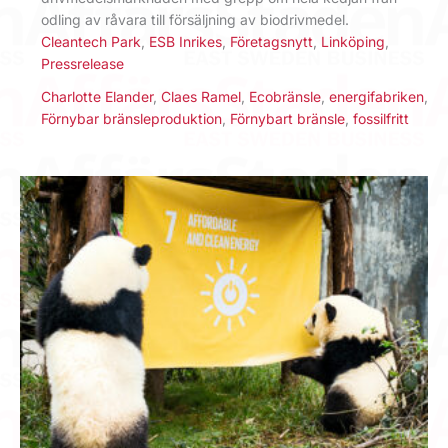
odling av råvara till försäljning av biodrivmedel.
Cleantech Park
,
ESB Inrikes
,
Företagsnytt
,
Linköping
,
Pressrelease
Charlotte Elander
,
Claes Ramel
,
Ecobränsle
,
energifabriken
,
Förnybar bränsleproduktion
,
Förnybart bränsle
,
fossilfritt