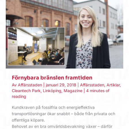
Förnybara bränslen framtiden
Av
Affärsstaden
|
januari 29, 2018
|
Affärsstaden
,
Artiklar
,
Cleantech Park
,
Linköping
,
Magazine
|
4 minutes of
reading
Kundkraven på fossilfria och energieffektiva
transportlösningar ökar snabbt – både från privata och
offentliga köpare.
Behovet av en bra omvärldsbevakning växer – därför