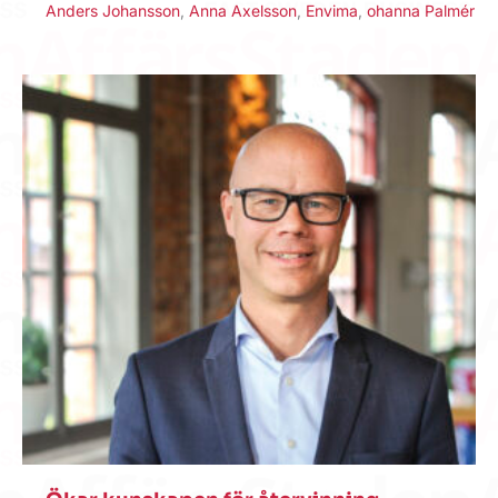
Anders Johansson
,
Anna Axelsson
,
Envima
,
ohanna Palmér