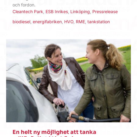
och fordon.
Cleantech Park
,
ESB Inrikes
,
Linköping
,
Pressrelease
biodiesel
,
energifabriken
,
HVO
,
RME
,
tankstation
En helt ny möjlighet att tanka