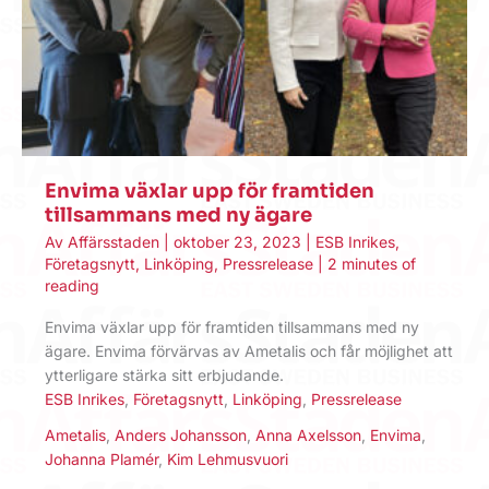
Envima växlar upp för framtiden
tillsammans med ny ägare
Av
Affärsstaden
|
oktober 23, 2023
|
ESB Inrikes
,
Företagsnytt
,
Linköping
,
Pressrelease
|
2 minutes of
reading
Envima växlar upp för framtiden tillsammans med ny
ägare. Envima förvärvas av Ametalis och får möjlighet att
ytterligare stärka sitt erbjudande.
ESB Inrikes
,
Företagsnytt
,
Linköping
,
Pressrelease
Ametalis
,
Anders Johansson
,
Anna Axelsson
,
Envima
,
Johanna Plamér
,
Kim Lehmusvuori