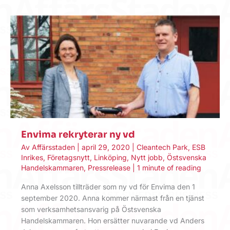
Envima rekryterar ny vd
Av
Affärsstaden
|
april 29, 2020
|
Cleantech Park
,
ESB
Inrikes
,
Företagsnytt
,
Linköping
,
Nytt jobb
,
Östsvenska
Handelskammaren
,
Pressrelease
|
1 minute of reading
Anna Axelsson tillträder som ny vd för Envima den 1
september 2020. Anna kommer närmast från en tjänst
som verksamhetsansvarig på Östsvenska
Handelskammaren. Hon ersätter nuvarande vd Anders