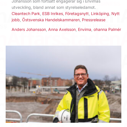
Johansson som fortsatt engagerar sig i Envimas
utveckling, bland annat som styrelseledamot.
Cleantech Park
,
ESB Inrikes
,
Företagsnytt
,
Linköping
,
Nytt
jobb
,
Östsvenska Handelskammaren
,
Pressrelease
Anders Johansson
,
Anna Axelsson
,
Envima
,
ohanna Palmér