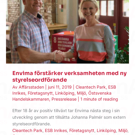
Envima förstärker verksamheten med ny
styrelseordförande
Av
Affärsstaden
|
juni 11, 2019
|
Cleantech Park
,
ESB
Inrikes
,
Företagsnytt
,
Linköping
,
Miljö
,
Östsvenska
Handelskammaren
,
Pressrelease
|
1 minute of reading
Efter 18 år av positiv tillväxt tar Envima nästa steg i sin
utveckling genom att tillsätta Johanna Palmér som extern
styrelseordförande.
Cleantech Park
,
ESB Inrikes
,
Företagsnytt
,
Linköping
,
Miljö
,