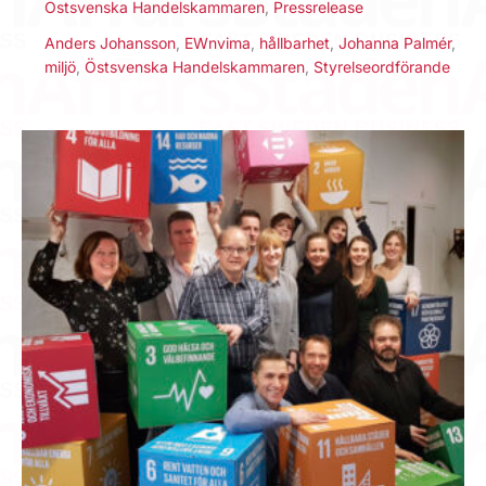
Östsvenska Handelskammaren
,
Pressrelease
Anders Johansson
,
EWnvima
,
hållbarhet
,
Johanna Palmér
,
miljö
,
Östsvenska Handelskammaren
,
Styrelseordförande