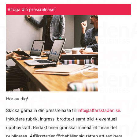
Bifoga din pressrelease!
Hör av dig!
Skicka gärna in din pressrelease till
info@affarsstaden.se
.
Inkludera rubrik, ingress, brödtext samt bild + eventuell
upphovsrätt. Redaktionen granskar innehållet innan det
publiceras.
Affärsstaden
förbehåller sig rätten att redigera