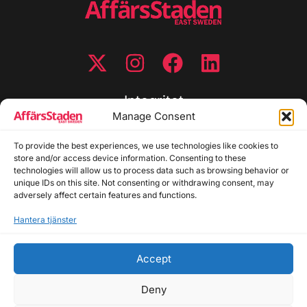
Integritet
Manage Consent
Integritetspolicy
Cookiepolicy
To provide the best experiences, we use technologies like cookies to
store and/or access device information. Consenting to these
Disclaimer
technologies will allow us to process data such as browsing behavior or
Redaktionell policy
unique IDs on this site. Not consenting or withdrawing consent, may
Utgivarinformation
adversely affect certain features and functions.
Hantera tjänster
Kontakta oss
Accept
Allmänna frågor: info@affarsstaden.se | Tipsa
redaktionen: tips@affarsstaden.se | Annonsera:
Deny
annons@affarsstaden.se