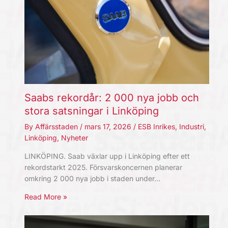
Saabs rekordår: 2 000 nya jobb och
stora satsningar i Linköping
By
Affärsstaden
/
mars 17, 2026
/
ESB Inrikes
,
Industri
,
Linköping
,
Nyheter
LINKÖPING. Saab växlar upp i Linköping efter ett
rekordstarkt 2025. Försvarskoncernen planerar
omkring 2 000 nya jobb i staden under…
Read More »