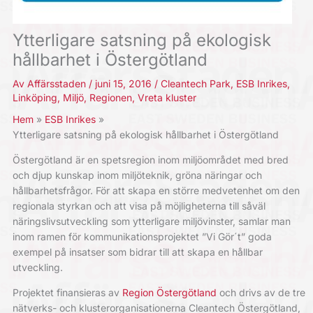
Ytterligare satsning på ekologisk
hållbarhet i Östergötland
Av
Affärsstaden
/
juni 15, 2016
/
Cleantech Park
,
ESB Inrikes
,
Linköping
,
Miljö
,
Regionen
,
Vreta kluster
Hem
ESB Inrikes
Ytterligare satsning på ekologisk hållbarhet i Östergötland
Östergötland är en spetsregion inom miljöområdet med bred
och djup kunskap inom miljöteknik, gröna näringar och
hållbarhetsfrågor. För att skapa en större medvetenhet om den
regionala styrkan och att visa på möjligheterna till såväl
näringslivsutveckling som ytterligare miljövinster, samlar man
inom ramen för kommunikationsprojektet ”Vi Gör´t” goda
exempel på insatser som bidrar till att skapa en hållbar
utveckling.
Projektet finansieras av
Region Östergötland
och drivs av de tre
nätverks- och klusterorganisationerna Cleantech Östergötland,