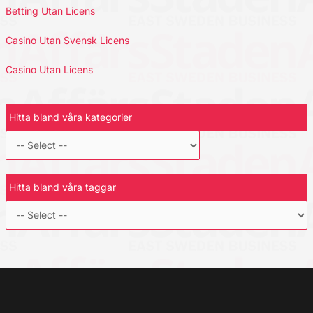
Betting Utan Licens
Casino Utan Svensk Licens
Casino Utan Licens
Hitta bland våra kategorier
Hitta bland våra taggar