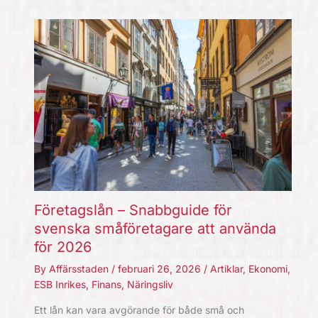
Företagslån – Snabbguide för
svenska småföretagare att använda
för 2026
By
Affärsstaden
/
februari 26, 2026
/
Artiklar
,
Ekonomi
,
ESB Inrikes
,
Finans
,
Näringsliv
Ett lån kan vara avgörande för både små och