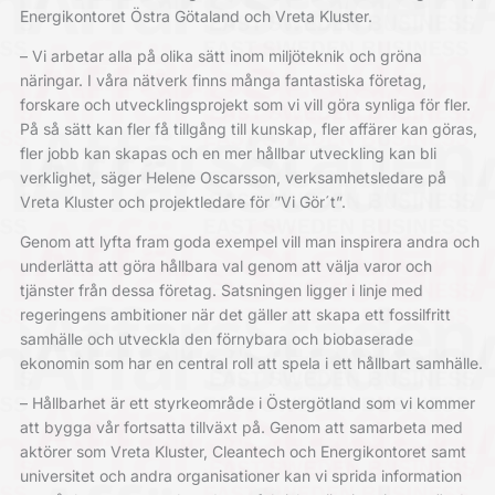
Energikontoret Östra Götaland och Vreta Kluster.
– Vi arbetar alla på olika sätt inom miljöteknik och gröna
näringar. I våra nätverk finns många fantastiska företag,
forskare och utvecklingsprojekt som vi vill göra synliga för fler.
På så sätt kan fler få tillgång till kunskap, fler affärer kan göras,
fler jobb kan skapas och en mer hållbar utveckling kan bli
verklighet, säger Helene Oscarsson, verksamhetsledare på
Vreta Kluster och projektledare för ”Vi Gör´t”.
Genom att lyfta fram goda exempel vill man inspirera andra och
underlätta att göra hållbara val genom att välja varor och
tjänster från dessa företag. Satsningen ligger i linje med
regeringens ambitioner när det gäller att skapa ett fossilfritt
samhälle och utveckla den förnybara och biobaserade
ekonomin som har en central roll att spela i ett hållbart samhälle.
– Hållbarhet är ett styrkeområde i Östergötland som vi kommer
att bygga vår fortsatta tillväxt på. Genom att samarbeta med
aktörer som Vreta Kluster, Cleantech och Energikontoret samt
universitet och andra organisationer kan vi sprida information