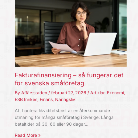
Fakturafinansiering – så fungerar det
för svenska småföretag
By
Affärsstaden
/
februari 27, 2026
/
Artiklar
,
Ekonomi
,
ESB Inrikes
,
Finans
,
Näringsliv
Att hantera likviditetsbrist är en återkommande
utmaning för många småföretag i Sverige. Långa
betaltider på 30, 60 eller 90 dagar…
Read More »