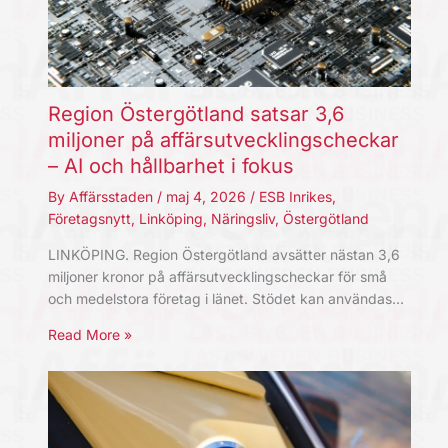
Region Östergötland satsar 3,6
miljoner på affärsutvecklingscheckar
– AI och hållbarhet i fokus
By
Affärsstaden
/
maj 4, 2026
/
ESB Inrikes
,
Företagsnytt
,
Linköping
,
Näringsliv
,
Östergötland
LINKÖPING. Region Östergötland avsätter nästan 3,6
miljoner kronor på affärsutvecklingscheckar för små
och medelstora företag i länet. Stödet kan användas…
Read More »