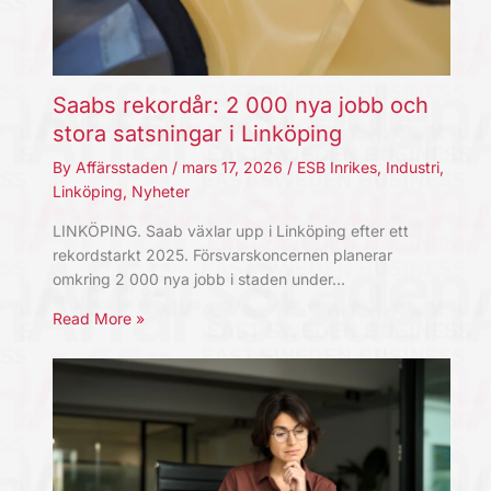
Saabs rekordår: 2 000 nya jobb och
stora satsningar i Linköping
By
Affärsstaden
/
mars 17, 2026
/
ESB Inrikes
,
Industri
,
Linköping
,
Nyheter
LINKÖPING. Saab växlar upp i Linköping efter ett
rekordstarkt 2025. Försvarskoncernen planerar
omkring 2 000 nya jobb i staden under…
Read More »