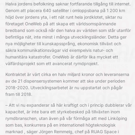
Halva jordens befolkning saknar fortfarande tillgång till internet.
Genom att placera 640 satelliter i omloppsbana på 1 200 km
höjd över jordens yta, i ett nät runt hela jordklotet, siktar nu
företaget OneWeb på att skapa ett världsomspännande
bredband som också når den halva av världen som står utanför
befintliga nät, inte minst i många utvecklingsländer. Detta ger
nya möjligheter till kunskapssprång, ekonomisk tillväxt och
säkra kommunikationsvägar vid exempelvis natur- och
humanitära katastrofer. OneWeb är därför lika mycket ett
välfärdsprojekt som ett avancerat rymdprojekt.
Kontraktet är värt cirka en halv miljard kronor och leveranserna
av de 21 dispensersystemen kommer att ske under perioden
2018-2020. Utvecklingsarbetet är nu uppstartat och pågår
fram till 2018.
– Att vi nu expanderar så här kraftigt och i princip dubblerar vår
kapacitet, är inte bara ett styrkebesked på tillväxten inom
rymdbranschen, utan även på vår förmåga att med Linköping
som bas, konkurrera på en internationell högteknologisk
marknad , säger Jörgen Remmelg, chef på RUAG Space i