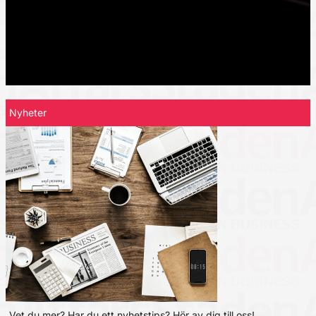
Nyheter
Vet du mer? Har du ett nyhetstips? Hör av dig till oss!