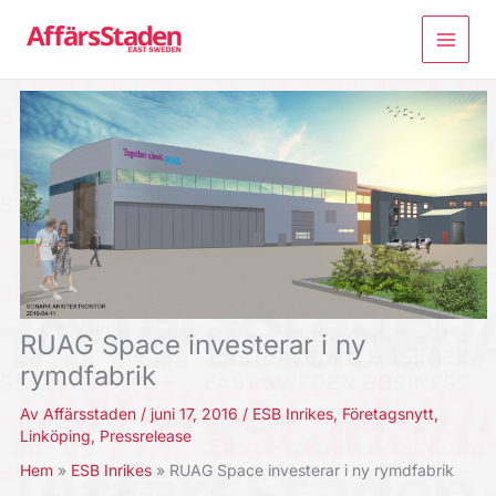
Hoppa
till
innehåll
RUAG Space investerar i ny
rymdfabrik
Av
Affärsstaden
/
juni 17, 2016
/
ESB Inrikes
,
Företagsnytt
,
Linköping
,
Pressrelease
Hem
ESB Inrikes
RUAG Space investerar i ny rymdfabrik