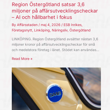
Region Östergötland satsar 3,6
miljoner på affärsutvecklingscheckar
– AI och hållbarhet i fokus
By
Affärsstaden
/
maj 4, 2026
/
ESB Inrikes
,
Företagsnytt
,
Linköping
,
Näringsliv
,
Östergötland
LINKÖPING. Region Östergötland avsätter nästan 3,6
miljoner kronor på affärsutvecklingscheckar för små
och medelstora företag i länet. Stödet kan användas…
Read More »