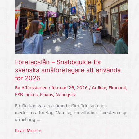
Företagslån – Snabbguide för
svenska småföretagare att använda
för 2026
By
Affärsstaden
/
februari 26, 2026
/
Artiklar
,
Ekonomi
,
ESB Inrikes
,
Finans
,
Näringsliv
Ett lån kan vara avgörande för både små och
medelstora företag. Vare sig du vill växa, investera i ny
utrustning,…
Read More »