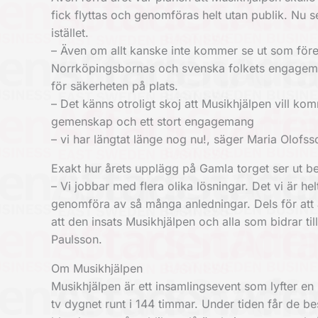
fick flyttas och genomföras helt utan publik. Nu 
istället.
– Även om allt kanske inte kommer se ut som före 
Norrköpingsbornas och svenska folkets engagema
för säkerheten på plats.
– Det känns otroligt skoj att Musikhjälpen vill ko
gemenskap och ett stort engagemang
– vi har längtat länge nog nu!, säger Maria Olof
Exakt hur årets upplägg på Gamla torget ser ut b
– Vi jobbar med flera olika lösningar. Det vi är h
genomföra av så många anledningar. Dels för att
att den insats Musikhjälpen och alla som bidrar t
Paulsson.
Om Musikhjälpen
Musikhjälpen är ett insamlingsevent som lyfter e
tv dygnet runt i 144 timmar. Under tiden får de b