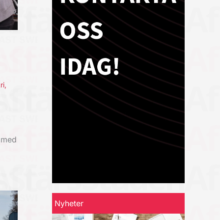
ri
,
) med
Nyheter