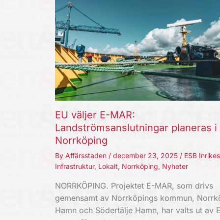
EU väljer E-MAR:
Landströmsanslutningar planeras i
Norrköping
By
Affärsstaden
/
december 23, 2025
/
ESB Inrikes
Infrastruktur
,
Lokalt
,
Norrköping
,
Nyheter
NORRKÖPING. Projektet E-MAR, som drivs
gemensamt av Norrköpings kommun, Norrk
Hamn och Södertälje Hamn, har valts ut av 