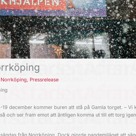
orrköping
,
Norrköping
,
Pressrelease
ping
3-19 december kommer buren att stå på Gamla torget. – Vi
ckså och ser fram emot att äntligen komma ut till ett torg ige
le sändas från Norrköping. Dock gjorde pandemiläget att sä