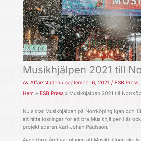
Musikhjälpen 2021 till N
Av
Affärsstaden
/
september 6, 2021
/
ESB Press
Hem
ESB Press
Musikhjälpen 2021 till Norrkö
Nu siktar Musikhjälpen på Norrköping igen och 1
att hitta lösningar för ett bra Musikhjälpen i år o
projektledaren Karl-Johan Paulsson.
Även förra året var planen att Musikhjälpen skul