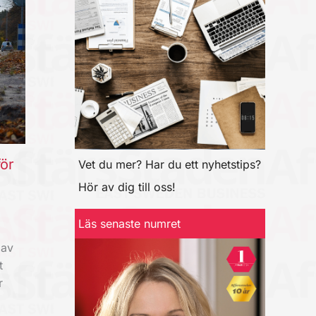
ör
Vet du mer? Har du ett nyhetstips?
Hör av dig till oss!
Läs senaste numret
 av
t
r