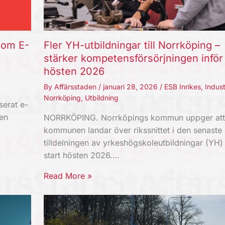
som E-
Fler YH-utbildningar till Norrköping –
stärker kompetensförsörjningen inför
hösten 2026
By
Affärsstaden
/
januari 28, 2026
/
ESB Inrikes
,
Indust
Norrköping
,
Utbildning
erat e-
 en
NORRKÖPING. Norrköpings kommun uppger att
kommunen landar över rikssnittet i den senaste
tilldelningen av yrkeshögskoleutbildningar (YH
start hösten 2026.…
Read More »