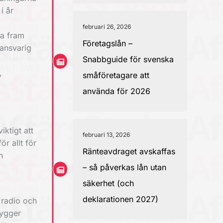
i år
februari 26, 2026
ta fram
Företagslån –
ansvarig
Snabbguide för svenska
,
småföretagare att
använda för 2026
iktigt att
februari 13, 2026
r allt för
Ränteavdraget avskaffas
n
– så påverkas lån utan
säkerhet (och
deklarationen 2027)
 radio och
bygger