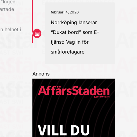
 ”Ingen
artade
februari 4, 2026
Norrköping lanserar
n helhet i
“Dukat bord” som E-
tjänst: Väg in för
småföretagare
Annons