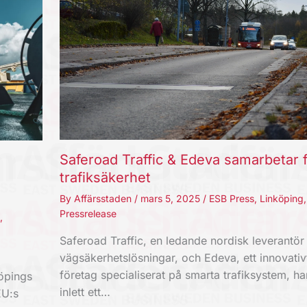
Saferoad Traffic & Edeva samarbetar f
trafiksäkerhet
By
Affärsstaden
/
mars 5, 2025
/
ESB Press
,
Linköping
,
Pressrelease
,
Saferoad Traffic, en ledande nordisk leverantör
vägsäkerhetslösningar, och Edeva, ett innovativ
företag specialiserat på smarta trafiksystem, ha
öpings
inlett ett…
EU:s