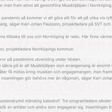
ser man fram emot att genomföra Musikhjälpen i Norrköping 
pandemin så kommer vi att göra allt för att på olika vis lyf
ng, säger Karl-Johan Paulsson, projektledare på SVT och 
mma tillbaka till oss och Norrköping är redo. Här finns värme
sson, projektledare Norrköpings kommun.
eror på pandemins utveckling under hösten.
elt säkra på är att Musikhjälpen som arrangemang är enormt v
 åter få mötas kring musiken och engagemangen, men framfö
ill insamlingen gör behövs mer än någonsin, säger Karl-Joha
n undanskymd mänsklig katastrof. Tre programledare sänder
esök av artister och andra som engagerar sig. Insamlingen 