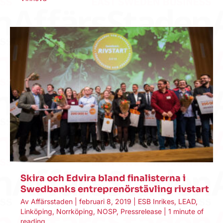
Skira och Edvira bland finalisterna i
Swedbanks entreprenörstävling rivstart
Av
Affärsstaden
|
februari 8, 2019
|
ESB Inrikes
,
LEAD
,
Linköping
,
Norrköping
,
NOSP
,
Pressrelease
|
1 minute of
reading