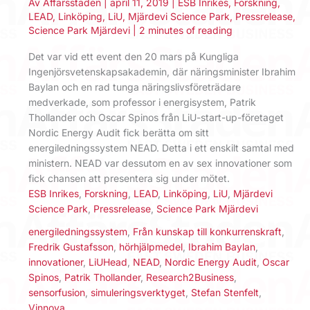
Av
Affärsstaden
|
april 11, 2019
|
ESB Inrikes
,
Forskning
,
LEAD
,
Linköping
,
LiU
,
Mjärdevi Science Park
,
Pressrelease
,
Science Park Mjärdevi
|
2 minutes of reading
Det var vid ett event den 20 mars på Kungliga
Ingenjörsvetenskapsakademin, där näringsminister Ibrahim
Baylan och en rad tunga näringslivsföreträdare
medverkade, som professor i energisystem, Patrik
Thollander och Oscar Spinos från LiU-start-up-företaget
Nordic Energy Audit fick berätta om sitt
energiledningssystem NEAD. Detta i ett enskilt samtal med
ministern. NEAD var dessutom en av sex innovationer som
fick chansen att presentera sig under mötet.
ESB Inrikes
,
Forskning
,
LEAD
,
Linköping
,
LiU
,
Mjärdevi
Science Park
,
Pressrelease
,
Science Park Mjärdevi
energiledningssystem
,
Från kunskap till konkurrenskraft
,
Fredrik Gustafsson
,
hörhjälpmedel
,
Ibrahim Baylan
,
innovationer
,
LiUHead
,
NEAD
,
Nordic Energy Audit
,
Oscar
Spinos
,
Patrik Thollander
,
Research2Business
,
sensorfusion
,
simuleringsverktyget
,
Stefan Stenfelt
,
Vinnova