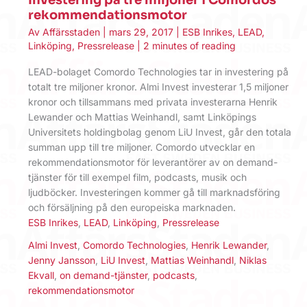
Investering på tre miljoner i Comordos
rekommendationsmotor
Av
Affärsstaden
|
mars 29, 2017
|
ESB Inrikes
,
LEAD
,
Linköping
,
Pressrelease
|
2 minutes of reading
LEAD-bolaget Comordo Technologies tar in investering på
totalt tre miljoner kronor. Almi Invest investerar 1,5 miljoner
kronor och tillsammans med privata investerarna Henrik
Lewander och Mattias Weinhandl, samt Linköpings
Universitets holdingbolag genom LiU Invest, går den totala
summan upp till tre miljoner. Comordo utvecklar en
rekommendationsmotor för leverantörer av on demand-
tjänster för till exempel film, podcasts, musik och
ljudböcker. Investeringen kommer gå till marknadsföring
och försäljning på den europeiska marknaden.
ESB Inrikes
,
LEAD
,
Linköping
,
Pressrelease
Almi Invest
,
Comordo Technologies
,
Henrik Lewander
,
Jenny Jansson
,
LiU Invest
,
Mattias Weinhandl
,
Niklas
Ekvall
,
on demand-tjänster
,
podcasts
,
rekommendationsmotor