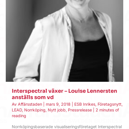
Interspectral växer – Louise Lennersten
anställs som vd
Av
Affärsstaden
|
mars 9, 2018
|
ESB Inrikes
,
Företagsnytt
,
LEAD
,
Norrköping
,
Nytt jobb
,
Pressrelease
|
2 minutes of
reading
Norrköpingsbaserade visualiseringsföretaget Interspectral