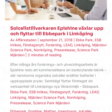
Solcellstillverkaren Epishine växlar upp
och flyttar till Ebbepark i Linköping
Av
Affärsstaden
|
september 21, 2018
|
Ebbe Park
,
ESB
Inrikes
,
Företagsnytt
,
Forskning
,
LEAD
,
Linköping
,
Mjärdevi
Science Park
,
Norrköping
,
Pressrelease
,
Science Park
Mjärdevi
|
2 minutes of reading
Efter många års forsknings- och utvecklingsarbete är
Epishine redo att kommersialisera sin banbrytande teknik –
där nanotunna organiska solceller ersätter batterier i
uppkopplade prylar. Samtidigt flyttar företaget sin
verksamhet till Linköpings nya tillväxtmiljö – Ebbepark.
Ebbe Park
,
ESB Inrikes
,
Företagsnytt
,
Forskning
,
LEAD
,
Linköping
,
Mjärdevi Science Park
,
Norrköping
,
Pressrelease
,
Science Park Mjärdevi
Ebbepark
,
Epishine
,
Mattias Josephsson
,
solceller