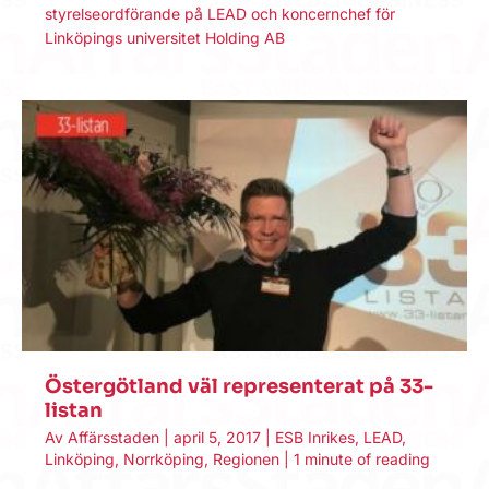
styrelseordförande på LEAD och koncernchef för
Linköpings universitet Holding AB
Östergötland väl representerat på 33-
listan
Av
Affärsstaden
|
april 5, 2017
|
ESB Inrikes
,
LEAD
,
Linköping
,
Norrköping
,
Regionen
|
1 minute of reading