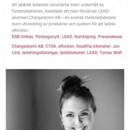
ett globalt ledande varumärke inom underhåll av
fordonsbatterier, meddelar att man förvärvar LEAD-
alumnen Chargestorm AB – en svensk marknadsledare
inom utveckling av produkter och system för att ladda
elfordon.
ESB Inrikes
,
Företagsnytt
,
LEAD
,
Norrköping
,
Pressrelease
Chargestorm AB
,
CTEK
,
elfordon
,
fossilfria kilometer
,
Jon
Lind
,
laddningslösningar
,
laddstationer
,
LEAD
,
Tomas Wolf