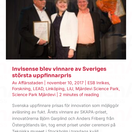
Invisense blev vinnare av Sveriges
största uppfinnarpris
Av
Affärsstaden
|
november 10, 2017
|
ESB Inrikes
,
Forskning
,
LEAD
,
Linköping
,
LiU
,
Mjärdevi Science Park
,
Science Park Mjärdevi
|
2 minutes of reading
Svenska uppfinnare prisas för innovation som möjliggör
avläsning av fukt. Årets vinnare av SKAPA-priset,
innovatörerna Björn Garplind och Anders Friberg från
Östergötlands län, tog emot priset under ceremoni på
Tekniska museet i Stockholm i torsdags kväll.