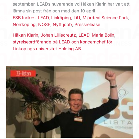
september. LEADs nuvarande vd Håkan Klarin har valt att
lämna sin post från och med den 10 april
ESB Inrikes
,
LEAD
,
Linköping
,
LiU
,
Mjärdevi Science Park
,
Norrköping
,
NOSP
,
Nytt jobb
,
Pressrelease
Håkan Klarin
,
Johan Lilliecreutz
,
LEAD
,
Maria Bolin
,
styrelseordförande på LEAD och koncernchef för
Linköpings universitet Holding AB