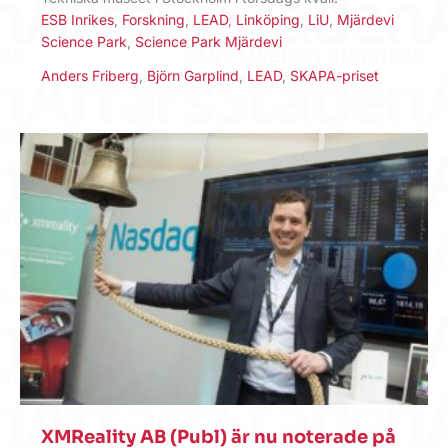
ESB Inrikes
,
Forskning
,
LEAD
,
Linköping
,
LiU
,
Mjärdevi
Science Park
,
Science Park Mjärdevi
Anders Friberg
,
Björn Garplind
,
LEAD
,
SKAPA-priset
XMReality AB (Publ) är nu noterade på