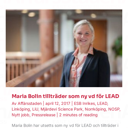
Maria Bolin tillträder som ny vd för LEAD
Av
Affärsstaden
|
april 12, 2017
|
ESB Inrikes
,
LEAD
,
Linköping
,
LiU
,
Mjärdevi Science Park
,
Norrköping
,
NOSP
,
Nytt jobb
,
Pressrelease
|
2 minutes of reading
Maria Bolin har utsetts som ny vd för LEAD och tillträder i