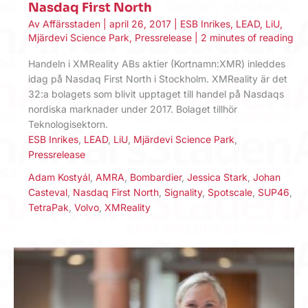
Nasdaq First North
Av
Affärsstaden
|
april 26, 2017
|
ESB Inrikes
,
LEAD
,
LiU
,
Mjärdevi Science Park
,
Pressrelease
|
2 minutes of reading
Handeln i XMReality ABs aktier (Kortnamn:XMR) inleddes
idag på Nasdaq First North i Stockholm. XMReality är det
32:a bolagets som blivit upptaget till handel på Nasdaqs
nordiska marknader under 2017. Bolaget tillhör
Teknologisektorn.
ESB Inrikes
,
LEAD
,
LiU
,
Mjärdevi Science Park
,
Pressrelease
Adam Kostyál
,
AMRA
,
Bombardier
,
Jessica Stark
,
Johan
Casteval
,
Nasdaq First North
,
Signality
,
Spotscale
,
SUP46
,
TetraPak
,
Volvo
,
XMReality