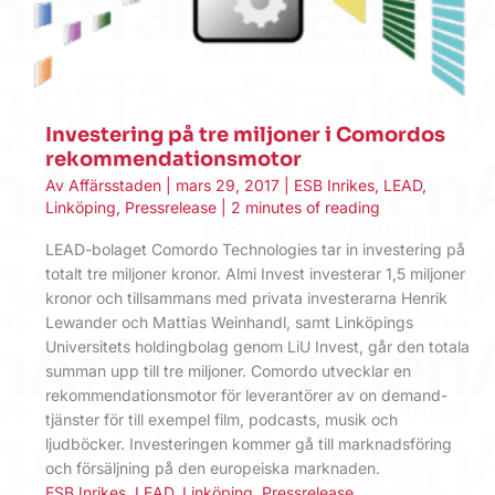
Investering på tre miljoner i Comordos
rekommendationsmotor
Av
Affärsstaden
|
mars 29, 2017
|
ESB Inrikes
,
LEAD
,
Linköping
,
Pressrelease
|
2 minutes of reading
LEAD-bolaget Comordo Technologies tar in investering på
totalt tre miljoner kronor. Almi Invest investerar 1,5 miljoner
kronor och tillsammans med privata investerarna Henrik
Lewander och Mattias Weinhandl, samt Linköpings
Universitets holdingbolag genom LiU Invest, går den totala
summan upp till tre miljoner. Comordo utvecklar en
rekommendationsmotor för leverantörer av on demand-
tjänster för till exempel film, podcasts, musik och
ljudböcker. Investeringen kommer gå till marknadsföring
och försäljning på den europeiska marknaden.
ESB Inrikes
,
LEAD
,
Linköping
,
Pressrelease