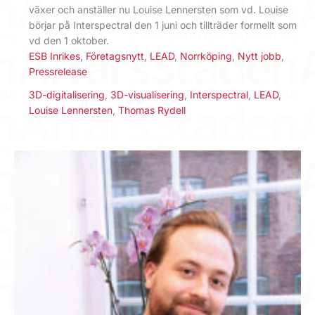
växer och anställer nu Louise Lennersten som vd. Louise
börjar på Interspectral den 1 juni och tillträder formellt som
vd den 1 oktober.
ESB Inrikes
,
Företagsnytt
,
LEAD
,
Norrköping
,
Nytt jobb
,
Pressrelease
3D-digitalisering
,
3D-visualisering
,
Interspectral
,
LEAD
,
Louise Lennersten
,
Thomas Rydell