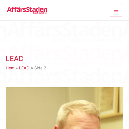
Hoppa
till
innehåll
LEAD
Hem
LEAD
Sida 2