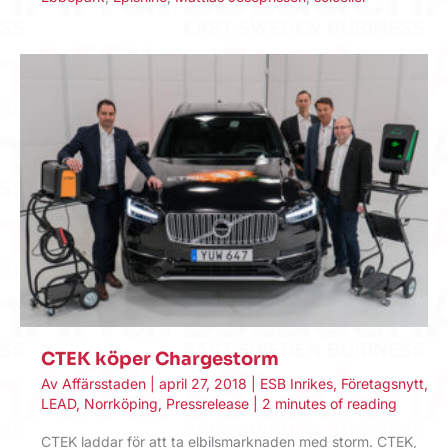
CTEK köper Chargestorm
Av
Affärsstaden
|
april 27, 2018
|
ESB Inrikes
,
Företagsnytt
,
LEAD
,
Norrköping
,
Pressrelease
|
2 minutes of reading
CTEK laddar för att ta elbilsmarknaden med storm. CTEK,