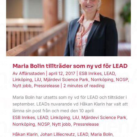
Maria Bolin tillträder som ny vd för LEAD
Av
Affärsstaden
|
april 12, 2017
|
ESB Inrikes
,
LEAD
,
Linköping
,
LiU
,
Mjärdevi Science Park
,
Norrköping
,
NOSP
,
Nytt jobb
,
Pressrelease
|
2 minutes of reading
Maria Bolin har utsetts som ny vd för LEAD och tillträder i
september. LEADs nuvarande vd Håkan Klarin har valt att
lämna sin post från och med den 10 april
ESB Inrikes
,
LEAD
,
Linköping
,
LiU
,
Mjärdevi Science Park
,
Norrköping
,
NOSP
,
Nytt jobb
,
Pressrelease
Håkan Klarin
,
Johan Lilliecreutz
,
LEAD
,
Maria Bolin
,