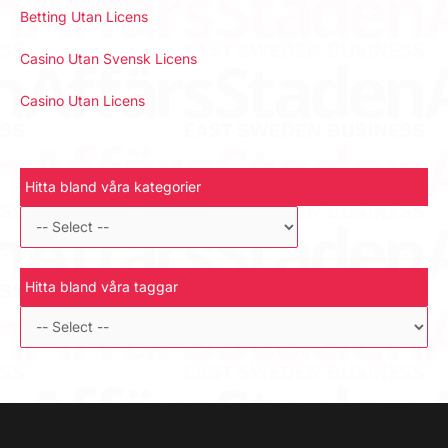
Betting Utan Licens
Casino Utan Svensk Licens
Casino Utan Licens
Hitta bland våra kategorier
Hitta bland våra taggar