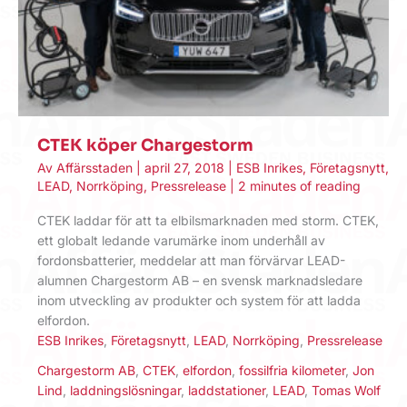
CTEK köper Chargestorm
Av
Affärsstaden
|
april 27, 2018
|
ESB Inrikes
,
Företagsnytt
,
LEAD
,
Norrköping
,
Pressrelease
|
2 minutes of reading
CTEK laddar för att ta elbilsmarknaden med storm. CTEK,
ett globalt ledande varumärke inom underhåll av
fordonsbatterier, meddelar att man förvärvar LEAD-
alumnen Chargestorm AB – en svensk marknadsledare
inom utveckling av produkter och system för att ladda
elfordon.
ESB Inrikes
,
Företagsnytt
,
LEAD
,
Norrköping
,
Pressrelease
Chargestorm AB
,
CTEK
,
elfordon
,
fossilfria kilometer
,
Jon
Lind
,
laddningslösningar
,
laddstationer
,
LEAD
,
Tomas Wolf