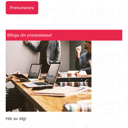
Prenumerera
Bifoga din pressrelease!
Hör av dig!