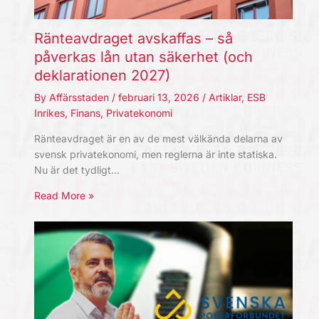
Ränteavdraget avskaffas – så
påverkas lån utan säkerhet (och
deklarationen 2027)
By
Affärsstaden
/
februari 13, 2026
/
Artiklar
,
ESB
Inrikes
,
Finans
,
Privatekonomi
Ränteavdraget är en av de mest välkända delarna av
svensk privatekonomi, men reglerna är inte statiska.
Nu är det tydligt…
Read More »