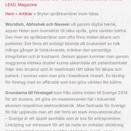
LEAD
,
Magazine
Hem
Artiklar
Bryter språkbarriärer inom hälsa
Worldish, Abhishek och Naveen
vill genom digital teknik,
appen Helen som översätter till olika språk, göra världen bättre.
Den river de språkbarriärer som ofta finns mellan läkare och
patienter. Det finns ett onödigt lidande då brukandet av tolk
många gånger är tidskrävande, kränker den personliga
integriteten och är kostsamt. Genom appen kommer man genom
noggranna kliniska studier kunna säkerställa att patientsamtalet
följer den struktur som är medicinskt rätt både för läkare och
patient. I somras vann man pris i Swedbank rivstart. En tävling
för företag med en affärsidé som kan göra världen lite bättre.
Grundarna till företaget
kom från södra Indien till Sverige 2014
för att studera, att göra sin masterexamen här i industriell
ekonomi respektive elektronikteknik. Man fastnade för Sverige
för här upplevde man att det finns en stark innovationskultur.
– Sverige är ett öppet samhälle som är bra för entreprenörer.
Linköping var intressant för att de hade en omtalad utbildning