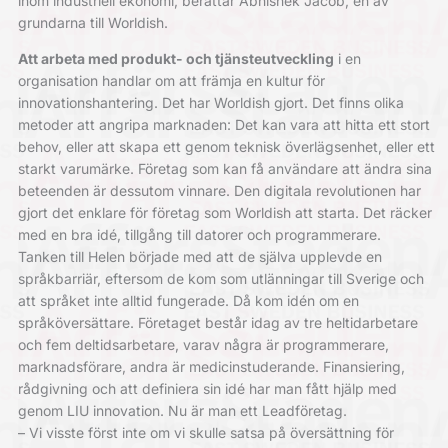
inom industriell ekonomi, berättar Abhishek Jacob, en av
grundarna till Worldish.
Att arbeta med produkt- och tjänsteutveckling
i en
organisation handlar om att främja en kultur för
innovationshantering. Det har Worldish gjort. Det finns olika
metoder att angripa marknaden: Det kan vara att hitta ett stort
behov, eller att skapa ett genom teknisk överlägsenhet, eller ett
starkt varumärke. Företag som kan få användare att ändra sina
beteenden är dessutom vinnare. Den digitala revolutionen har
gjort det enklare för företag som Worldish att starta. Det räcker
med en bra idé, tillgång till datorer och programmerare.
Tanken till Helen började med att de själva upplevde en
språkbarriär, eftersom de kom som utlänningar till Sverige och
att språket inte alltid fungerade. Då kom idén om en
språköversättare. Företaget består idag av tre heltidarbetare
och fem deltidsarbetare, varav några är programmerare,
marknadsförare, andra är medicinstuderande. Finansiering,
rådgivning och att definiera sin idé har man fått hjälp med
genom LIU innovation. Nu är man ett Leadföretag.
– Vi visste först inte om vi skulle satsa på översättning för