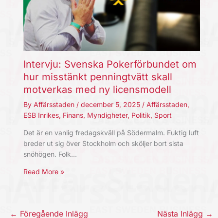
Intervju: Svenska Pokerförbundet om
hur misstänkt penningtvätt skall
motverkas med ny licensmodell
By
Affärsstaden
/
december 5, 2025
/
Affärsstaden
,
ESB Inrikes
,
Finans
,
Myndigheter
,
Politik
,
Sport
Det är en vanlig fredagskväll på Södermalm. Fuktig luft
breder ut sig över Stockholm och sköljer bort sista
snöhögen. Folk…
Read More »
←
Föregående Inlägg
Nästa Inlägg
→