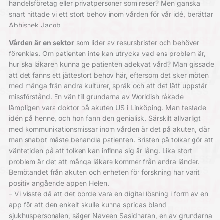
handelsföretag eller privatpersoner som reser? Men ganska
snart hittade vi ett stort behov inom vården för vår idé, berättar
Abhishek Jacob.
Vården är en sektor
som lider av resursbrister och behöver
förenklas. Om patienten inte kan utrycka vad ens problem är,
hur ska läkaren kunna ge patienten adekvat vård? Man gissade
att det fanns ett jättestort behov här, eftersom det sker möten
med många från andra kulturer, språk och att det lätt uppstår
missförstånd. En vän till grundarna av Worldish råkade
lämpligen vara doktor på akuten US i Linköping. Man testade
idén på henne, och hon fann den genialisk. Särskilt allvarligt
med kommunikationsmissar inom vården är det på akuten, där
man snabbt måste behandla patienten. Bristen på tolkar gör att
väntetiden på att tolken kan infinna sig är lång. Lika stort
problem är det att många läkare kommer från andra länder.
Bemötandet från akuten och enheten för forskning har varit
positiv angående appen Helen.
– Vi visste då att det borde vara en digital lösning i form av en
app för att den enkelt skulle kunna spridas bland
sjukhuspersonalen, säger Naveen Sasidharan, en av grundarna