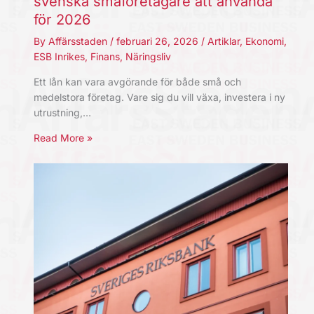
svenska småföretagare att använda
för 2026
By
Affärsstaden
/
februari 26, 2026
/
Artiklar
,
Ekonomi
,
ESB Inrikes
,
Finans
,
Näringsliv
Ett lån kan vara avgörande för både små och
medelstora företag. Vare sig du vill växa, investera i ny
utrustning,…
Read More »