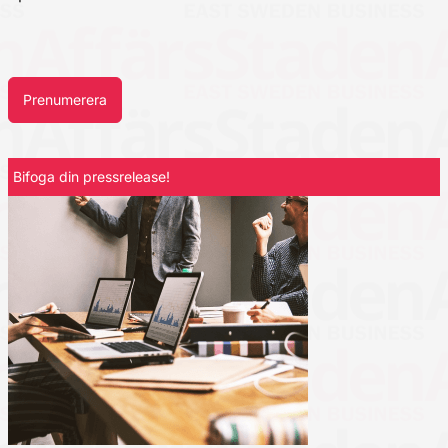
Prenumerera
Bifoga din pressrelease!