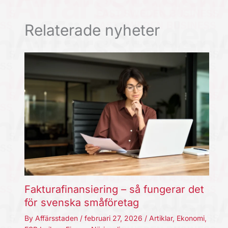
Relaterade nyheter
Fakturafinansiering – så fungerar det
för svenska småföretag
By
Affärsstaden
/
februari 27, 2026
/
Artiklar
,
Ekonomi
,