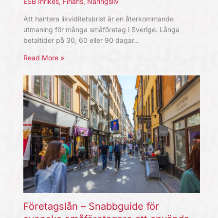
ESB Inrikes
,
Finans
,
Näringsliv
Att hantera likviditetsbrist är en återkommande
utmaning för många småföretag i Sverige. Långa
betaltider på 30, 60 eller 90 dagar…
Read More »
Företagslån – Snabbguide för