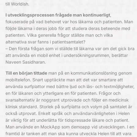
till Worldish.
I utvecklingsprocessen frågade man kontinuerligt
,
fokuserade på vad behovet var hos läkarna och patienten. Man
följde läkarna i deras jobb för att studera deras beteende med
patienten. Vilka generella frågor ställde man och vilka
alternativa svar fanns i patientsamtalet?
– Den första frågan som vi ställde till läkarna var om det gick bra
att använda en mobil enhet i undersökningsrummen, berättar
Naveen Sasidharan.
Till en början tittade
man på en kommunikationslösning genom
mobiltelefon. Snart upptäckte man att det var smartare att
använda surfplattor med bättre ljud och läs- och textmöjligheter,
en för läkaren och ytterligare en för patienten. Frågor och
svarsalternativ är noggrant utprovade och följer en medicinsk
klinisk standard. Storlek på surfplatta och volym på samtalet är
också utprovat. Enkelt språk och användarvänligheten i Helen
är viktig för att underlätta för tidspressade läkare och patient.
Man använde en MockApp som demoapp vid utvecklingen. I en
framtid är tanken att man ska kunna utveckla Helen till att vara