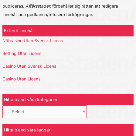
publiceras.
Affärsstaden
förbehåller sig rätten att redigera
innehåll och godkänna/refusera förfrågningar.
Externt innehåll
Nätcasino Utan Svensk Licens
Betting Utan Licens
Casino Utan Svensk Licens
Casino Utan Licens
Hitta bland våra kategorier
Hitta bland våra taggar