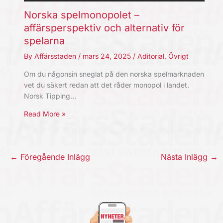
Norska spelmonopolet –
affärsperspektiv och alternativ för
spelarna
By
Affärsstaden
/
mars 24, 2025
/
Aditorial
,
Övrigt
Om du någonsin sneglat på den norska spelmarknaden
vet du säkert redan att det råder monopol i landet.
Norsk Tipping…
Read More »
←
Föregående Inlägg
Nästa Inlägg
→