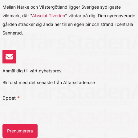
Mellan Närke och Västergötland ligger Sveriges sydligaste
vildmark, där "
Absolut Tiveden
" väntar på dig. Den nyrenoverade
gården sträcker sig ända ner till en egen pir och strand i centrala
Sannerud.
Anmäl dig till vårt nyhetsbrev.
Bli först med det senaste från Affärsstaden.se
Epost
*
Prenumerera