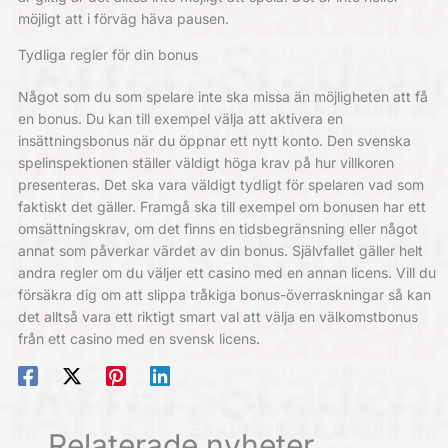
möjligt att i förväg häva pausen.
Tydliga regler för din bonus
Något som du som spelare inte ska missa än möjligheten att få
en bonus. Du kan till exempel välja att aktivera en
insättningsbonus när du öppnar ett nytt konto. Den svenska
spelinspektionen ställer väldigt höga krav på hur villkoren
presenteras. Det ska vara väldigt tydligt för spelaren vad som
faktiskt det gäller. Framgå ska till exempel om bonusen har ett
omsättningskrav, om det finns en tidsbegränsning eller något
annat som påverkar värdet av din bonus. Självfallet gäller helt
andra regler om du väljer ett casino med en annan licens. Vill du
försäkra dig om att slippa tråkiga bonus-överraskningar så kan
det alltså vara ett riktigt smart val att välja en välkomstbonus
från ett casino med en svensk licens.
Relaterade nyheter