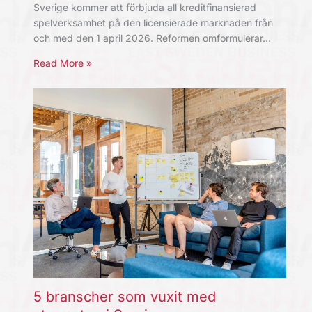
Sverige kommer att förbjuda all kreditfinansierad
spelverksamhet på den licensierade marknaden från
och med den 1 april 2026. Reformen omformulerar…
Read More »
5 branscher som vuxit med