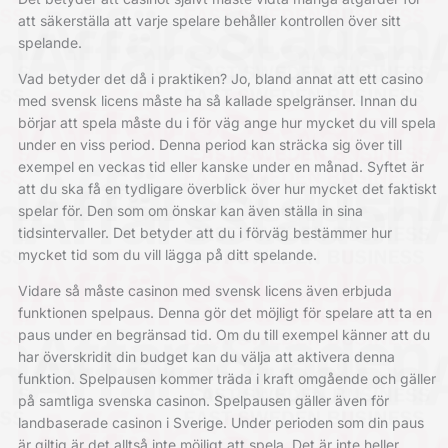
att säkerställa att varje spelare behåller kontrollen över sitt
spelande.
Vad betyder det då i praktiken? Jo, bland annat att ett casino
med svensk licens måste ha så kallade spelgränser. Innan du
börjar att spela måste du i för väg ange hur mycket du vill spela
under en viss period. Denna period kan sträcka sig över till
exempel en veckas tid eller kanske under en månad. Syftet är
att du ska få en tydligare överblick över hur mycket det faktiskt
spelar för. Den som om önskar kan även ställa in sina
tidsintervaller. Det betyder att du i förväg bestämmer hur
mycket tid som du vill lägga på ditt spelande.
Vidare så måste casinon med svensk licens även erbjuda
funktionen
spelpaus
. Denna gör det möjligt för spelare att ta en
paus under en begränsad tid. Om du till exempel känner att du
har överskridit din budget kan du välja att aktivera denna
funktion. Spelpausen kommer träda i kraft omgående och gäller
på samtliga svenska casinon. Spelpausen gäller även för
landbaserade casinon i Sverige. Under perioden som din paus
är giltig är det alltså inte möjligt att spela. Det är inte heller