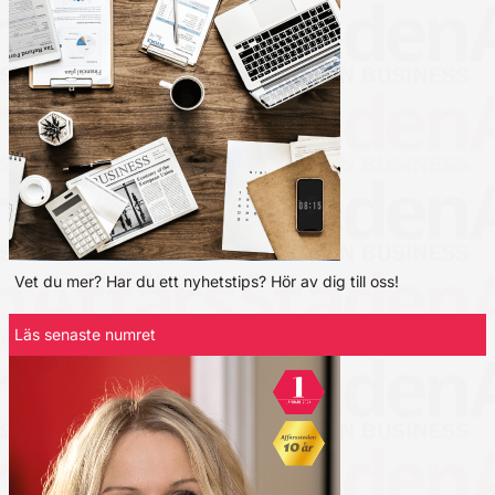
Vet du mer? Har du ett nyhetstips? Hör av dig till oss!
Läs senaste numret