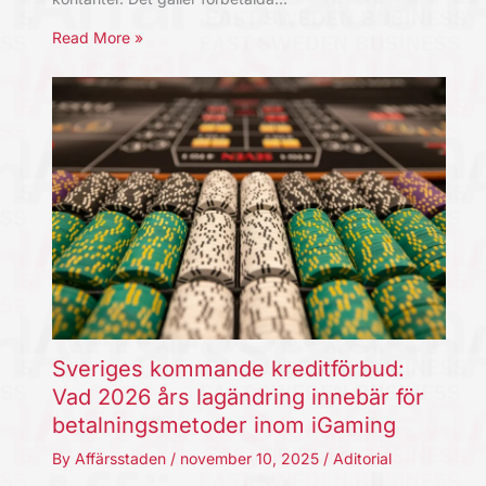
Read More »
Sveriges kommande kreditförbud:
Vad 2026 års lagändring innebär för
betalningsmetoder inom iGaming
By
Affärsstaden
/
november 10, 2025
/
Aditorial