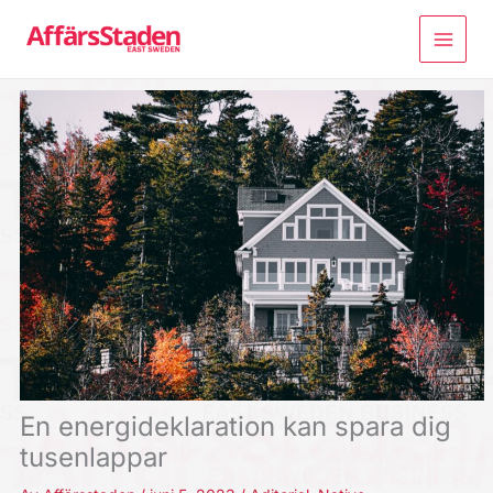
Hoppa
till
innehåll
En energideklaration kan spara dig
tusenlappar