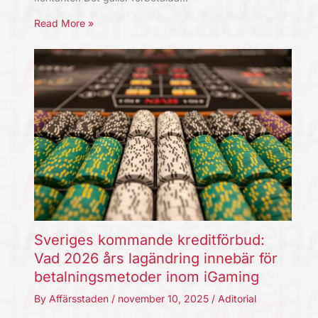
Read More »
Sveriges kommande kreditförbud:
Vad 2026 års lagändring innebär för
betalningsmetoder inom iGaming
By
Affärsstaden
/
november 10, 2025
/
Aditorial