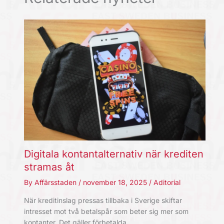
Digitala kontantalternativ när krediten
stramas åt
By
Affärsstaden
/
november 18, 2025
/
Aditorial
När kreditinslag pressas tillbaka i Sverige skiftar
intresset mot två betalspår som beter sig mer som
kontanter. Det gäller förbetalda…