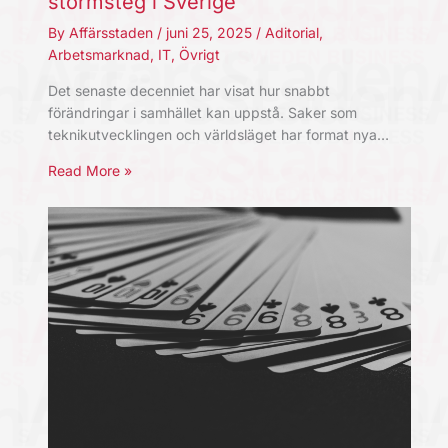
stormsteg i Sverige
By
Affärsstaden
/
juni 25, 2025
/
Aditorial
,
Arbetsmarknad
,
IT
,
Övrigt
Det senaste decenniet har visat hur snabbt
förändringar i samhället kan uppstå. Saker som
teknikutvecklingen och världsläget har format nya…
Read More »