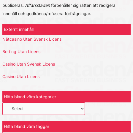
publiceras.
Affärsstaden
förbehåller sig rätten att redigera
innehåll och godkänna/refusera förfrågningar.
Externt innehåll
Nätcasino Utan Svensk Licens
Betting Utan Licens
Casino Utan Svensk Licens
Casino Utan Licens
Hitta bland våra kategorier
Hitta bland våra taggar