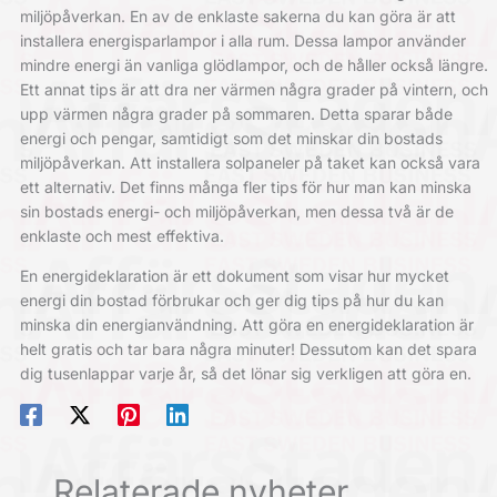
miljöpåverkan. En av de enklaste sakerna du kan göra är att
installera energisparlampor i alla rum. Dessa lampor använder
mindre energi än vanliga glödlampor, och de håller också längre.
Ett annat tips är att dra ner värmen några grader på vintern, och
upp värmen några grader på sommaren. Detta sparar både
energi och pengar, samtidigt som det minskar din bostads
miljöpåverkan. Att installera solpaneler på taket kan också vara
ett alternativ. Det finns många fler tips för hur man kan minska
sin bostads energi- och miljöpåverkan, men dessa två är de
enklaste och mest effektiva.
En energideklaration är ett dokument som visar hur mycket
energi din bostad förbrukar och ger dig tips på hur du kan
minska din energianvändning. Att göra en energideklaration är
helt gratis och tar bara några minuter! Dessutom kan det spara
dig tusenlappar varje år, så det lönar sig verkligen att göra en.
Relaterade nyheter