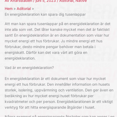
Av
Affärsstaden
/
juni 5, 2023
/
Aditorial
,
Native
Hem
Aditorial
En energideklaration kan spara dig tusenlappar
Att man kan spara tusenlappar på en energideklaration är det
inte alla som vet. Det låter kanske mycket men det är faktiskt
sant! En energideklaration är en dokumentation som visar hur
mycket energi ett hus förbrukar. Ju mindre energi ett hus
förbrukar, desto mindre pengar behöver man betala i
energiskatt. Därför kan det vara värt att göra en
energideklaration.
Vad är en energideklaration?
En energideklaration är ett dokument som visar hur mycket
energi ett hus förbrukar. Den innehåller information om husets
storlek, isolering, uppvärmning och ventilation. Den ger även en
beräkning av hur mycket energi huset förbrukar per
kvadratmeter och per person. Energideklarationen är ett viktigt
verktyg för att hitta energisparande åtgärder i huset.
Några exempel på energisparande åtgärder som kan anges i en