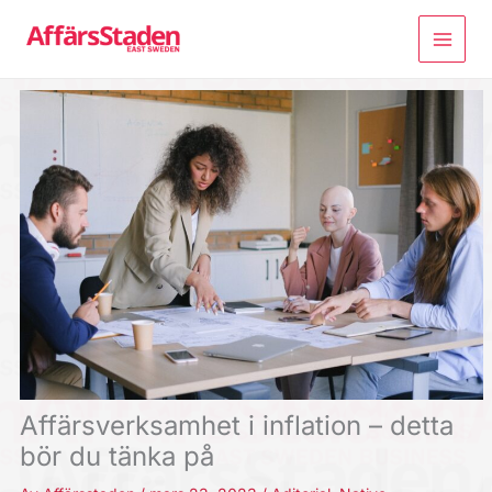
Hoppa
till
innehåll
Affärsverksamhet i inflation – detta
bör du tänka på