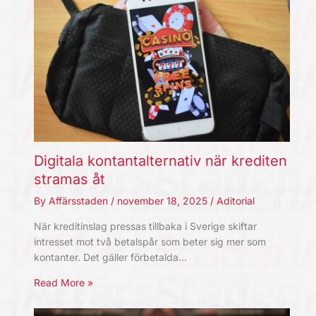
Digitala kontantalternativ när krediten
stramas åt
By
Affärsstaden
/
november 18, 2025
/
Aditorial
När kreditinslag pressas tillbaka i Sverige skiftar
intresset mot två betalspår som beter sig mer som
kontanter. Det gäller förbetalda…
Read More »