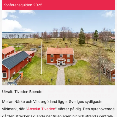
Konferensguiden 2025
Utvalt: Tiveden Boende
Mellan Närke och Västergötland ligger Sveriges sydligaste
vildmark, där "
Absolut Tiveden
" väntar på dig. Den nyrenoverade
gården sträcker sig ända ner till en egen pir och strand i centrala