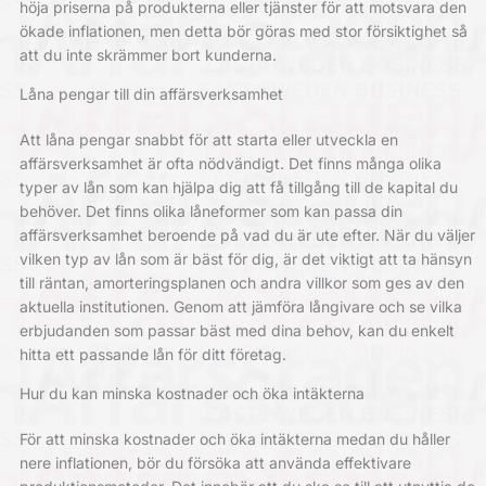
höja priserna på produkterna eller tjänster för att motsvara den
ökade inflationen, men detta bör göras med stor försiktighet så
att du inte skrämmer bort kunderna.
Låna pengar till din affärsverksamhet
Att låna pengar snabbt för att starta eller utveckla en
affärsverksamhet är ofta nödvändigt. Det finns många olika
typer av lån som kan hjälpa dig att få tillgång till de kapital du
behöver. Det finns olika låneformer som kan passa din
affärsverksamhet beroende på vad du är ute efter. När du väljer
vilken typ av lån som är bäst för dig, är det viktigt att ta hänsyn
till räntan, amorteringsplanen och andra villkor som ges av den
aktuella institutionen. Genom att jämföra långivare och se vilka
erbjudanden som passar bäst med dina behov, kan du enkelt
hitta ett passande lån för ditt företag.
Hur du kan minska kostnader och öka intäkterna
För att minska kostnader och öka intäkterna medan du håller
nere inflationen, bör du försöka att använda effektivare