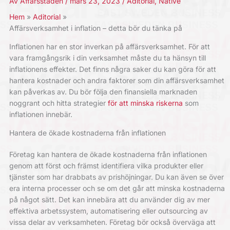
Av
Affärsstaden
/
mars 23, 2023
/
Aditorial
,
Native
Hem
Aditorial
Affärsverksamhet i inflation – detta bör du tänka på
Inflationen har en stor inverkan på affärsverksamhet. För att
vara framgångsrik i din verksamhet måste du ta hänsyn till
inflationens effekter. Det finns några saker du kan göra för att
hantera kostnader och andra faktorer som din affärsverksamhet
kan påverkas av. Du bör följa den finansiella marknaden
noggrant och hitta strategier
för att minska riskerna
som
inflationen innebär.
Hantera de ökade kostnaderna från inflationen
Företag kan hantera de ökade kostnaderna från inflationen
genom att först och främst identifiera vilka produkter eller
tjänster som har drabbats av prishöjningar. Du kan även se över
era interna processer och se om det går att minska kostnaderna
på något sätt. Det kan innebära att du använder dig av mer
effektiva arbetssystem, automatisering eller outsourcing av
vissa delar av verksamheten. Företag bör också överväga att