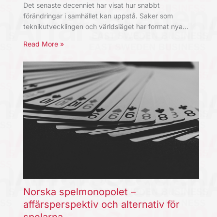
Det senaste decenniet har visat hur snabbt
förändringar i samhället kan uppstå. Saker som
teknikutvecklingen och världsläget har format nya…
Read More »
Norska spelmonopolet –
affärsperspektiv och alternativ för