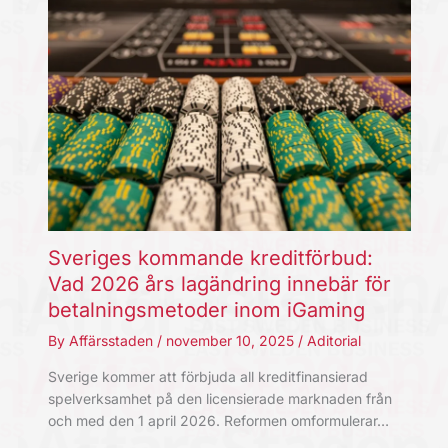
Sveriges kommande kreditförbud:
Vad 2026 års lagändring innebär för
betalningsmetoder inom iGaming
By
Affärsstaden
/
november 10, 2025
/
Aditorial
Sverige kommer att förbjuda all kreditfinansierad
spelverksamhet på den licensierade marknaden från
och med den 1 april 2026. Reformen omformulerar…