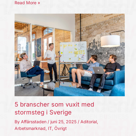
Read More »
5 branscher som vuxit med
stormsteg i Sverige
By
Affärsstaden
/
juni 25, 2025
/
Aditorial
,
Arbetsmarknad
,
IT
,
Övrigt