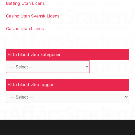
Betting Utan Licens
Casino Utan Svensk Licens
Casino Utan Licens
Hitta bland våra kategorier
Hitta bland våra taggar