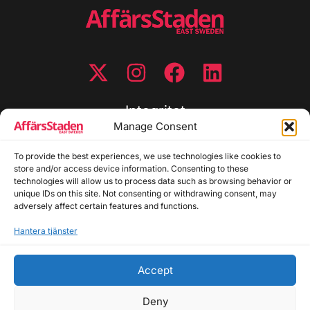
Integritet
Manage Consent
Integritetspolicy
To provide the best experiences, we use technologies like cookies to
Cookiepolicy
store and/or access device information. Consenting to these
Disclaimer
technologies will allow us to process data such as browsing behavior or
Redaktionell policy
unique IDs on this site. Not consenting or withdrawing consent, may
Utgivarinformation
adversely affect certain features and functions.
Hantera tjänster
Kontakta oss
Accept
Allmänna frågor: info@affarsstaden.se | Tipsa
redaktionen: tips@affarsstaden.se | Annonsera:
Deny
annons@affarsstaden.se