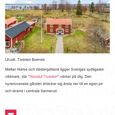
Utvalt: Tiveden Boende
Mellan Närke och Västergötland ligger Sveriges sydligaste
vildmark, där "
Absolut Tiveden
" väntar på dig. Den
nyrenoverade gården sträcker sig ända ner till en egen pir
och strand i centrala Sannerud.