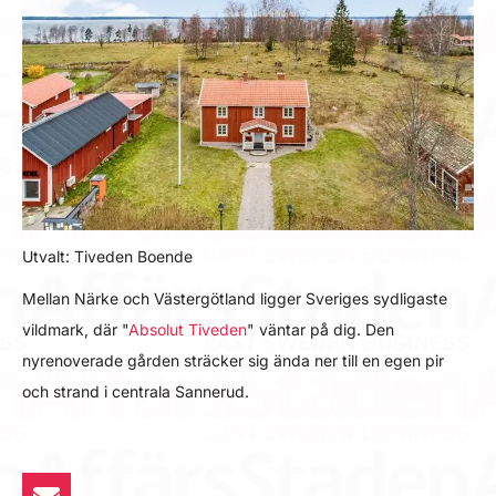
Utvalt: Tiveden Boende
Mellan Närke och Västergötland ligger Sveriges sydligaste
vildmark, där "
Absolut Tiveden
" väntar på dig. Den
nyrenoverade gården sträcker sig ända ner till en egen pir
och strand i centrala Sannerud.