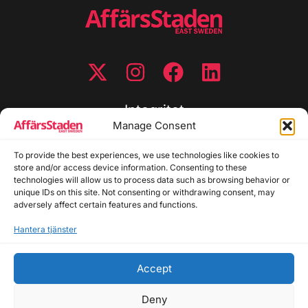
Integritet
Manage Consent
Integritetspolicy
To provide the best experiences, we use technologies like cookies to
Cookiepolicy
store and/or access device information. Consenting to these
Disclaimer
technologies will allow us to process data such as browsing behavior or
Redaktionell policy
unique IDs on this site. Not consenting or withdrawing consent, may
Utgivarinformation
adversely affect certain features and functions.
Hantera tjänster
Kontakta oss
Accept
Allmänna frågor: info@affarsstaden.se | Tipsa
redaktionen: tips@affarsstaden.se | Annonsera:
Deny
annons@affarsstaden.se