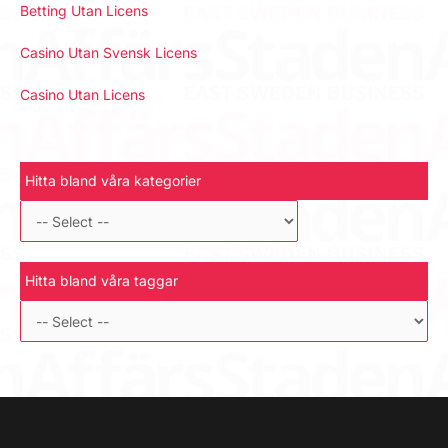
Betting Utan Licens
Casino Utan Svensk Licens
Casino Utan Licens
Hitta bland våra kategorier
Hitta bland våra taggar