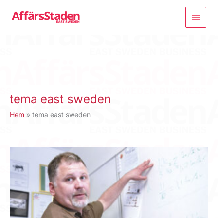
Hoppa
till
innehåll
tema east sweden
Hem
tema east sweden