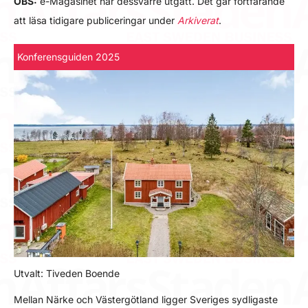
OBS:
e-Magasinet har dessvärre utgått. Det går fortfarande
att läsa tidigare publiceringar under
Arkiverat
.
Konferensguiden 2025
Utvalt: Tiveden Boende
Mellan Närke och Västergötland ligger Sveriges sydligaste