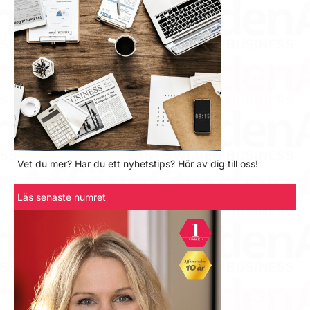
Vet du mer? Har du ett nyhetstips? Hör av dig till oss!
Läs senaste numret