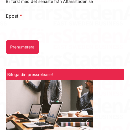
Bli först med det senaste från Affärsstaden.se
Epost
*
Prenumerera
Bifoga din pressrelease!