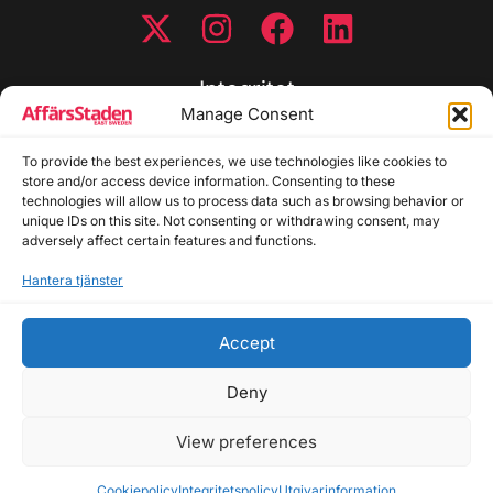
Integritet
Manage Consent
Integritetspolicy
Cookiepolicy
To provide the best experiences, we use technologies like cookies to
store and/or access device information. Consenting to these
Disclaimer
technologies will allow us to process data such as browsing behavior or
Redaktionell policy
unique IDs on this site. Not consenting or withdrawing consent, may
Utgivarinformation
adversely affect certain features and functions.
Hantera tjänster
Kontakta oss
Accept
Allmänna frågor: info@affarsstaden.se | Tipsa
redaktionen: tips@affarsstaden.se | Annonsera:
Deny
annons@affarsstaden.se
View preferences
© 2026 Affärsstaden.se | 2025 Alla rättigheter
reserverade
Cookiepolicy
Integritetspolicy
Utgivarinformation