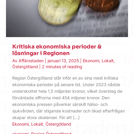
Kritiska ekonomiska perioder &
lösningar i Regionen
Av
Affärsstaden
|
januari 13, 2025
|
Ekonomi
,
Lokalt
,
Östergötland
|
2 minutes of reading
Region Östergötland står inför en av sina mest kritiska
ekonomiska perioder på senare tid. Under 2023 nådde
underskottet hela 1,5 miljarder kronor, vilket översteg de
förväntade siffrorna med 454 miljoner kronor. Den
ekonomiska pressen påverkar särskilt hälso- och
sjukvården, där stigande kostnader och ökad efterfrågan
skapar stora obalanser. För att […]
Ekonomi
,
Lokalt
,
Östergötland
ekonomi
,
Region Östergötland