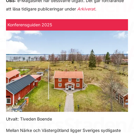
OBS:
e-Magasinet har dessvärre utgått. Det går fortfarande
att läsa tidigare publiceringar under
Arkiverat
.
Konferensguiden 2025
Utvalt: Tiveden Boende
Mellan Närke och Västergötland ligger Sveriges sydligaste