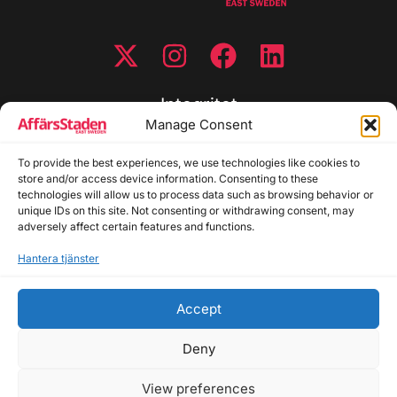
Integritet
Manage Consent
Integritetspolicy
To provide the best experiences, we use technologies like cookies to
Cookiepolicy
store and/or access device information. Consenting to these
Disclaimer
technologies will allow us to process data such as browsing behavior or
Redaktionell policy
unique IDs on this site. Not consenting or withdrawing consent, may
Utgivarinformation
adversely affect certain features and functions.
Hantera tjänster
Kontakta oss
Accept
Allmänna frågor: info@affarsstaden.se | Tipsa
redaktionen: tips@affarsstaden.se | Annonsera:
Deny
annons@affarsstaden.se
View preferences
© 2026 Affärsstaden.se | 2025 Alla rättigheter