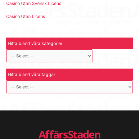
Casino Utan Svensk Licens
Casino Utan Licens
Hitta bland våra kategorier
Hitta bland våra taggar