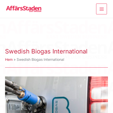
Hoppa
till
innehåll
Swedish Biogas International
Hem
Swedish Biogas International