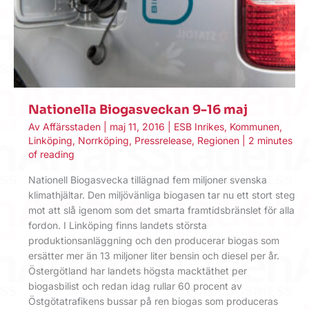
Nationella Biogasveckan 9-16 maj
Av
Affärsstaden
|
maj 11, 2016
|
ESB Inrikes
,
Kommunen
,
Linköping
,
Norrköping
,
Pressrelease
,
Regionen
|
2 minutes
of reading
Nationell Biogasvecka tillägnad fem miljoner svenska
klimathjältar. Den miljövänliga biogasen tar nu ett stort steg
mot att slå igenom som det smarta framtidsbränslet för alla
fordon. I Linköping finns landets största
produktionsanläggning och den producerar biogas som
ersätter mer än 13 miljoner liter bensin och diesel per år.
Östergötland har landets högsta macktäthet per
biogasbilist och redan idag rullar 60 procent av
Östgötatrafikens bussar på ren biogas som produceras