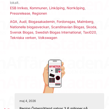
lokalt.
ESB Inrikes
,
Kommunen
,
Linköping
,
Norrköping
,
Pressrelease
,
Regionen
AGA
,
Audi
,
Biogasakademin
,
Fordonsgas
,
Malmberg
,
Nationella biogasveckan
,
Scandinavian Biogas
,
Skoda
,
Svensk Biogas
,
Swedish Biogas International
,
Taxi020
,
Tekniska verken
,
Volkswagen
maj 4, 2026
Region Östergötland satsar 3,6 miljoner på