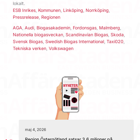
lokalt.
ESB Inrikes
,
Kommunen
,
Linköping
,
Norrköping
,
Pressrelease
,
Regionen
AGA
,
Audi
,
Biogasakademin
,
Fordonsgas
,
Malmberg
,
Nationella biogasveckan
,
Scandinavian Biogas
,
Skoda
,
Svensk Biogas
,
Swedish Biogas International
,
Taxi020
,
Tekniska verken
,
Volkswagen
maj 4, 2026
Region Östergötland satsar 3,6 miljoner på