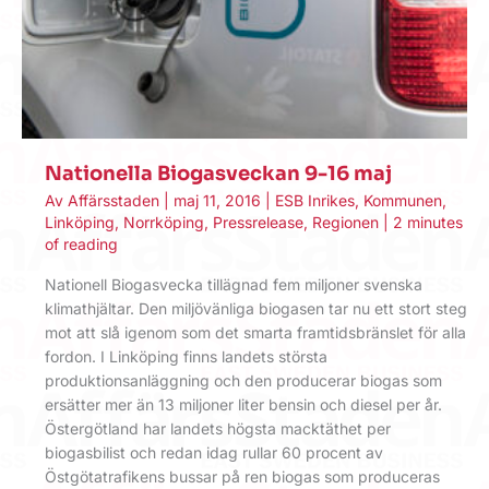
Nationella Biogasveckan 9-16 maj
Av
Affärsstaden
|
maj 11, 2016
|
ESB Inrikes
,
Kommunen
,
Linköping
,
Norrköping
,
Pressrelease
,
Regionen
|
2 minutes
of reading
Nationell Biogasvecka tillägnad fem miljoner svenska
klimathjältar. Den miljövänliga biogasen tar nu ett stort steg
mot att slå igenom som det smarta framtidsbränslet för alla
fordon. I Linköping finns landets största
produktionsanläggning och den producerar biogas som
ersätter mer än 13 miljoner liter bensin och diesel per år.
Östergötland har landets högsta macktäthet per
biogasbilist och redan idag rullar 60 procent av
Östgötatrafikens bussar på ren biogas som produceras