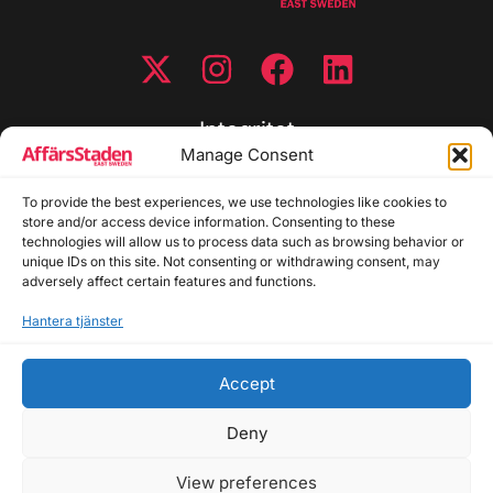
Integritet
Manage Consent
Integritetspolicy
To provide the best experiences, we use technologies like cookies to
Cookiepolicy
store and/or access device information. Consenting to these
Disclaimer
technologies will allow us to process data such as browsing behavior or
Redaktionell policy
unique IDs on this site. Not consenting or withdrawing consent, may
Utgivarinformation
adversely affect certain features and functions.
Hantera tjänster
Kontakta oss
Accept
Allmänna frågor: info@affarsstaden.se | Tipsa
redaktionen: tips@affarsstaden.se | Annonsera:
Deny
annons@affarsstaden.se
View preferences
© 2026 Affärsstaden.se | 2025 Alla rättigheter