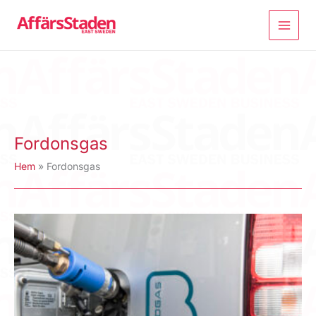
Hoppa
till
innehåll
Fordonsgas
Hem
Fordonsgas