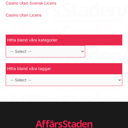
Casino Utan Svensk Licens
Casino Utan Licens
Hitta bland våra kategorier
Hitta bland våra taggar