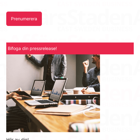
Prenumerera
Bifoga din pressrelease!
Hör av dig!