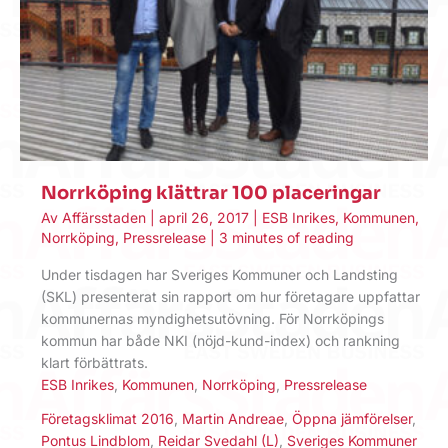
Norrköping klättrar 100 placeringar
Av
Affärsstaden
|
april 26, 2017
|
ESB Inrikes
,
Kommunen
,
Norrköping
,
Pressrelease
|
3 minutes of reading
Under tisdagen har Sveriges Kommuner och Landsting
(SKL) presenterat sin rapport om hur företagare uppfattar
kommunernas myndighetsutövning. För Norrköpings
kommun har både NKI (nöjd-kund-index) och rankning
klart förbättrats.
ESB Inrikes
,
Kommunen
,
Norrköping
,
Pressrelease
Företagsklimat 2016
,
Martin Andreae
,
Öppna jämförelser
,
Pontus Lindblom
,
Reidar Svedahl (L)
,
Sveriges Kommuner