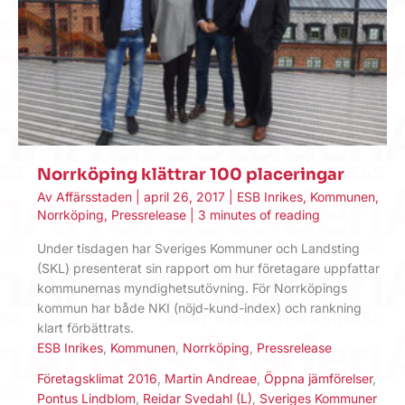
Norrköping klättrar 100 placeringar
Av
Affärsstaden
|
april 26, 2017
|
ESB Inrikes
,
Kommunen
,
Norrköping
,
Pressrelease
|
3 minutes of reading
Under tisdagen har Sveriges Kommuner och Landsting
(SKL) presenterat sin rapport om hur företagare uppfattar
kommunernas myndighetsutövning. För Norrköpings
kommun har både NKI (nöjd-kund-index) och rankning
klart förbättrats.
ESB Inrikes
,
Kommunen
,
Norrköping
,
Pressrelease
Företagsklimat 2016
,
Martin Andreae
,
Öppna jämförelser
,
Pontus Lindblom
,
Reidar Svedahl (L)
,
Sveriges Kommuner