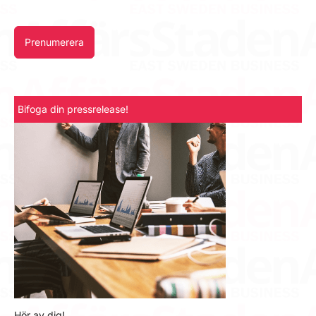
Prenumerera
Bifoga din pressrelease!
Hör av dig!