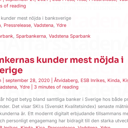
s of reading
kunder mest nöjda i banksverige
a
,
Pressrelease
,
Vadstena
,
Ydre
arbank
,
Sparbankerna
,
Vadstena Sparbank
nkernas kunder mest nöjda i
erige
en
|
september 28, 2020
|
Åtvidaberg
,
ESB Inrikes
,
Kinda
,
Ki
adstena
,
Ydre
|
3 minutes of reading
år högst betyg bland samtliga banker i Sverige hos både pr
der. Det visar SKI:s (Svenskt Kvalitetsindex) senaste mätn
kunderna är. Ett modernt digitalt erbjudande tillsammans m
ch personligt engagemang har bidragit till den starka utvec
B Inrikes
,
Kinda
,
Kisa
,
Pressrelease
,
Vadstena
,
Ydre