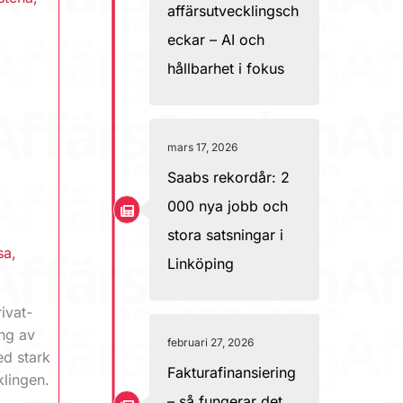
affärsutvecklingsch
eckar – AI och
hållbarhet i fokus
mars 17, 2026
Saabs rekordår: 2
000 nya jobb och
stora satsningar i
sa
,
Linköping
ivat-
ing av
februari 27, 2026
ed stark
Fakturafinansiering
klingen.
– så fungerar det