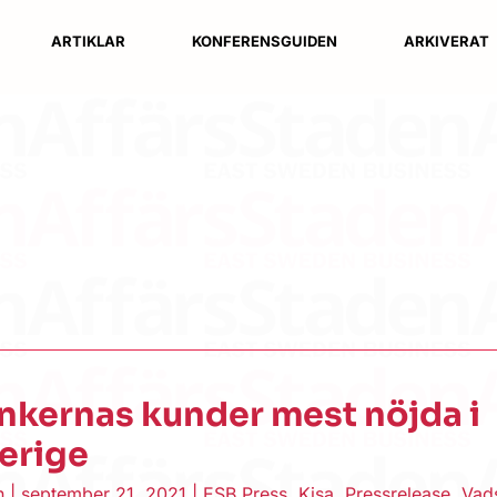
ARTIKLAR
KONFERENSGUIDEN
ARKIVERAT
nkernas kunder mest nöjda i
erige
en
|
september 21, 2021
|
ESB Press
,
Kisa
,
Pressrelease
,
Vad