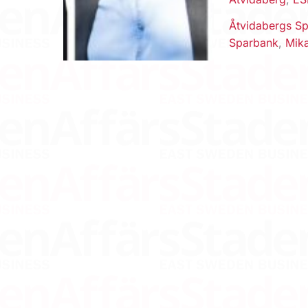
Åtvidabergs S
Sparbank
,
Mik