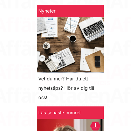
Nyheter
Vet du mer? Har du ett
nyhetstips? Hör av dig till
oss!
Läs senaste numret