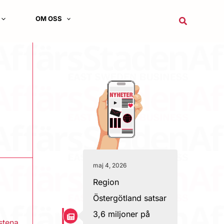
OM OSS
Sök
maj 4, 2026
Region
Östergötland satsar
3,6 miljoner på
stena
,