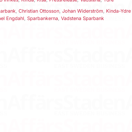
parbank
,
Christian Ottosson
,
Johan Widerström
,
Kinda-Ydre
ael Engdahl
,
Sparbankerna
,
Vadstena Sparbank