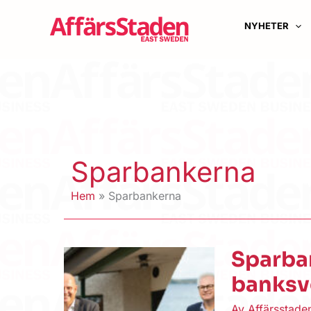
Hoppa
till
NYHETER
innehåll
Sparbankerna
Hem
Sparbankerna
Sparba
banksv
Av
Affärsstad