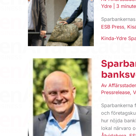
Ydre
|
3 minute
Sparbankernas 
ESB Press
,
Kis
Kinda-Ydre Sp
Sparba
banksv
Av
Affärsstad
Pressrelease
,
V
Sparbankerna f
och företagskun
hur nöjda bank
lokal närvaro o
Åtvidaberg
,
ES