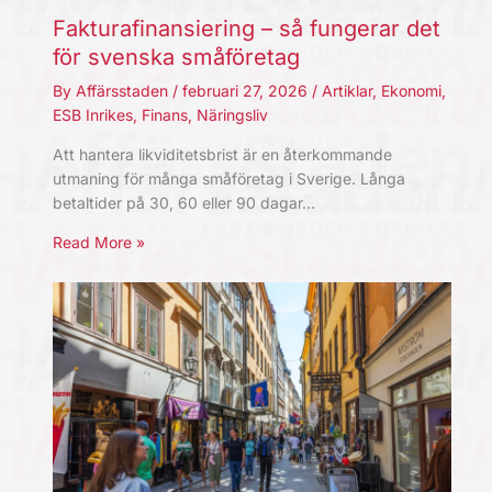
Fakturafinansiering – så fungerar det
för svenska småföretag
By
Affärsstaden
/
februari 27, 2026
/
Artiklar
,
Ekonomi
,
ESB Inrikes
,
Finans
,
Näringsliv
Att hantera likviditetsbrist är en återkommande
utmaning för många småföretag i Sverige. Långa
betaltider på 30, 60 eller 90 dagar…
Read More »