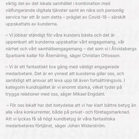
viktig del av det lokala samhället i kombination med
välfungerande digitala tjänster samt en nära och personlig
service har ett år som detta – präglat av Covid-19 – särskilt
uppskattats av kunderna.
– Vi jobbar ständigt för våra kunders bästa och det är
uppenbart att kunderna uppskattar vårt engagemang, vår
närhet och vårt samhällsengagemang – det som vi i Åtvidabergs
Sparbank kallar för Åternäring, säger Christian Ottosson.
– Vi är ett fantastiskt bra gäng med väldigt engagerade
medarbetare. Det är en ynnest att kunderna gillar oss, och
samtidigt ett ansvar att leva upp till även fortsättningsvis. I
kategorin kundlojalitet är vi enormt starka, vilket tyder på
trygga relationer med oss, säger Mikael Engdahl.
– För oss lokalt har det betydelse att vi har klart bättre betyg än
alla våra konkurrenter, både på privat- och företagsmarknad.
Att vi lyckas få så högt kundbetyg är våra fantastiska
medarbetares förtjänst, säger Johan Widerström.