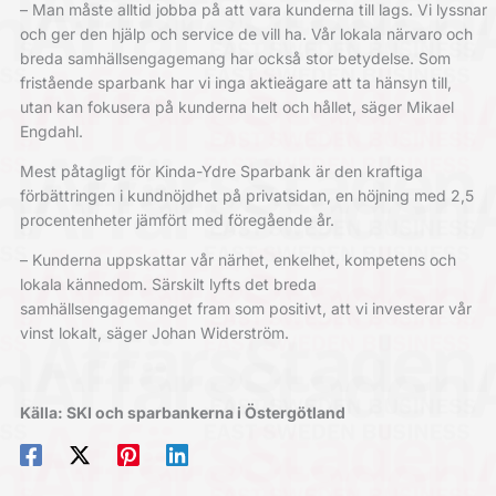
– Man måste alltid jobba på att vara kunderna till lags. Vi lyssnar
och ger den hjälp och service de vill ha. Vår lokala närvaro och
breda samhällsengagemang har också stor betydelse. Som
fristående sparbank har vi inga aktieägare att ta hänsyn till,
utan kan fokusera på kunderna helt och hållet, säger Mikael
Engdahl.
Mest påtagligt för Kinda-Ydre Sparbank är den kraftiga
förbättringen i kundnöjdhet på privatsidan, en höjning med 2,5
procentenheter jämfört med föregående år.
– Kunderna uppskattar vår närhet, enkelhet, kompetens och
lokala kännedom. Särskilt lyfts det breda
samhällsengagemanget fram som positivt, att vi investerar vår
vinst lokalt, säger Johan Widerström.
Källa: SKI och sparbankerna i Östergötland