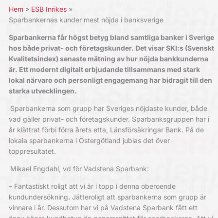
Hem
ESB Inrikes
Sparbankernas kunder mest nöjda i banksverige
Sparbankerna får högst betyg bland samtliga banker i Sverige
hos både privat- och företagskunder.
Det visar SKI:s (Svenskt
Kvalitetsindex) senaste mätning av hur nöjda bankkunderna
är.
Ett modernt digitalt erbjudande tillsammans med stark
lokal närvaro och personligt engagemang har bidragit till den
starka utvecklingen.
Sparbankerna som grupp har Sveriges nöjdaste kunder, både
vad gäller privat- och företagskunder. Sparbanksgruppen har i
år klättrat förbi förra årets etta, Länsförsäkringar Bank. På de
lokala sparbankerna i Östergötland jublas det över
toppresultatet.
Mikael Engdahl, vd för Vadstena Sparbank:
– Fantastiskt roligt att vi är i topp i denna oberoende
kundundersökning
.
Jätteroligt att sparbankerna som grupp är
vinnare i år. Dessutom har vi på Vadstena Sparbank fått ett