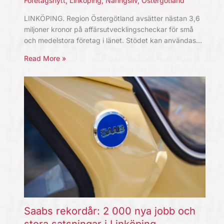
Företagsnytt
,
Linköping
,
Näringsliv
,
Östergötland
LINKÖPING. Region Östergötland avsätter nästan 3,6
miljoner kronor på affärsutvecklingscheckar för små
och medelstora företag i länet. Stödet kan användas…
Read More »
Saabs rekordår: 2 000 nya jobb och