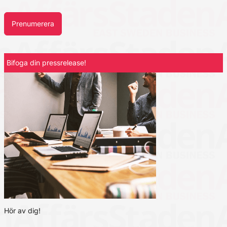
Prenumerera
Bifoga din pressrelease!
Hör av dig!