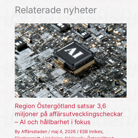
Relaterade nyheter
Region Östergötland satsar 3,6
miljoner på affärsutvecklingscheckar
– AI och hållbarhet i fokus
By
Affärsstaden
/
maj 4, 2026
/
ESB Inrikes
,