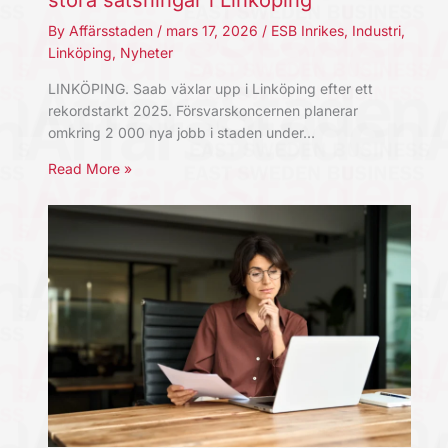
stora satsningar i Linköping
By
Affärsstaden
/
mars 17, 2026
/
ESB Inrikes
,
Industri
,
Linköping
,
Nyheter
LINKÖPING. Saab växlar upp i Linköping efter ett
rekordstarkt 2025. Försvarskoncernen planerar
omkring 2 000 nya jobb i staden under…
Read More »