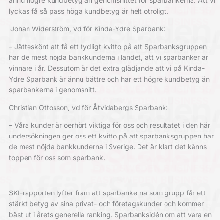
ännu högre kundbetyg än genomsnittet för sparbankerna. Att vi
lyckas få så pass höga kundbetyg är helt otroligt.
Johan Widerström, vd för Kinda-Ydre Sparbank:
– Jätteskönt att få ett tydligt kvitto på att Sparbanksgruppen
har de mest nöjda bankkunderna i landet, att vi sparbanker är
vinnare i år. Dessutom är det extra glädjande att vi på Kinda-
Ydre Sparbank är ännu bättre och har ett högre kundbetyg än
sparbankerna i genomsnitt.
Christian Ottosson, vd för Åtvidabergs Sparbank:
– Våra kunder är oerhört viktiga för oss och resultatet i den här
undersökningen ger oss ett kvitto på att sparbanksgruppen har
de mest nöjda bankkunderna i Sverige. Det är klart det känns
toppen för oss som sparbank.
SKI-rapporten lyfter fram att sparbankerna som grupp får ett
stärkt betyg av sina privat- och företagskunder och kommer
bäst ut i årets generella ranking. Sparbanksidén om att vara en