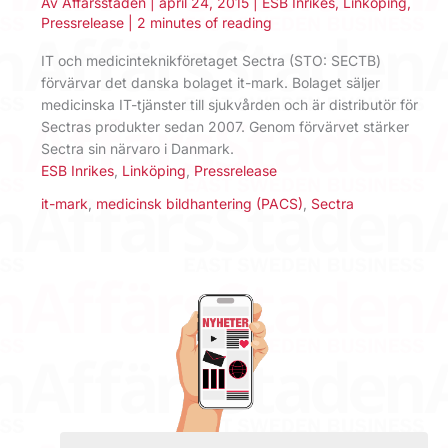
Av
Affärsstaden
|
april 24, 2015
|
ESB Inrikes
,
Linköping
,
Pressrelease
|
2 minutes of reading
IT och medicinteknik­företaget Sectra (STO: SECTB)
förvärvar det danska bolaget it-mark. Bolaget säljer
medicinska IT-tjänster till sjukvården och är distributör för
Sectras produkter sedan 2007. Genom förvärvet stärker
Sectra sin närvaro i Danmark.
ESB Inrikes
,
Linköping
,
Pressrelease
it-mark
,
medicinsk bildhantering (PACS)
,
Sectra