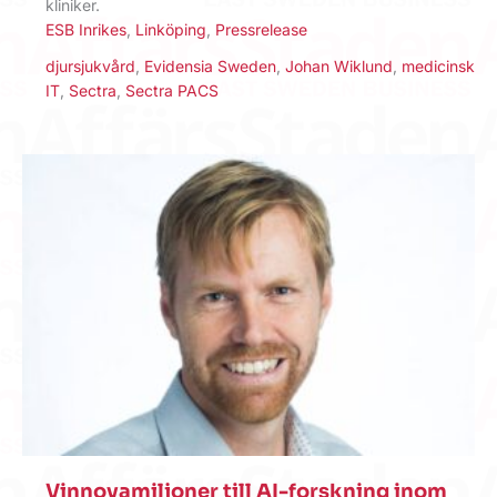
kliniker.
ESB Inrikes
,
Linköping
,
Pressrelease
djursjukvård
,
Evidensia Sweden
,
Johan Wiklund
,
medicinsk
IT
,
Sectra
,
Sectra PACS
Vinnovamiljoner till AI-forskning inom