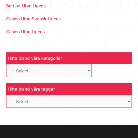
Betting Utan Licens
Casino Utan Svensk Licens
Casino Utan Licens
Hitta bland våra kategorier
Hitta bland våra taggar