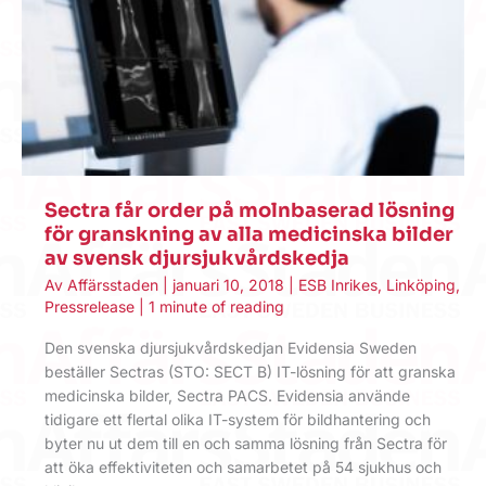
Sectra får order på molnbaserad lösning
för granskning av alla medicinska bilder
av svensk djursjukvårdskedja
Av
Affärsstaden
|
januari 10, 2018
|
ESB Inrikes
,
Linköping
,
Pressrelease
|
1 minute of reading
Den svenska djursjukvårdskedjan Evidensia Sweden
beställer Sectras (STO: SECT B) IT-lösning för att granska
medicinska bilder, Sectra PACS. Evidensia använde
tidigare ett flertal olika IT-system för bildhantering och
byter nu ut dem till en och samma lösning från Sectra för
att öka effektiviteten och samarbetet på 54 sjukhus och