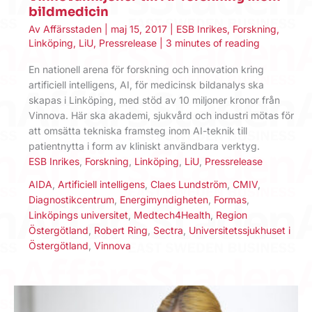
bildmedicin
Av
Affärsstaden
|
maj 15, 2017
|
ESB Inrikes
,
Forskning
,
Linköping
,
LiU
,
Pressrelease
|
3 minutes of reading
En nationell arena för forskning och innovation kring
artificiell intelligens, AI, för medicinsk bildanalys ska
skapas i Linköping, med stöd av 10 miljoner kronor från
Vinnova. Här ska akademi, sjukvård och industri mötas för
att omsätta tekniska framsteg inom AI-teknik till
patientnytta i form av kliniskt användbara verktyg.
ESB Inrikes
,
Forskning
,
Linköping
,
LiU
,
Pressrelease
AIDA
,
Artificiell intelligens
,
Claes Lundström
,
CMIV
,
Diagnostikcentrum
,
Energimyndigheten
,
Formas
,
Linköpings universitet
,
Medtech4Health
,
Region
Östergötland
,
Robert Ring
,
Sectra
,
Universitetssjukhuset i
Östergötland
,
Vinnova