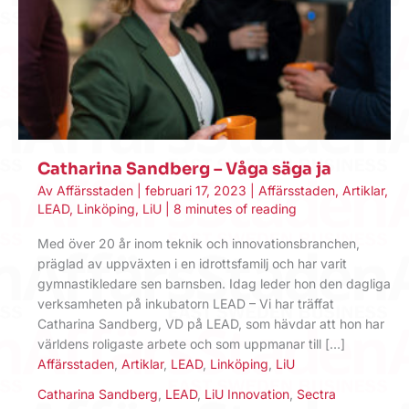
Catharina Sandberg – Våga säga ja
Av
Affärsstaden
|
februari 17, 2023
|
Affärsstaden
,
Artiklar
,
LEAD
,
Linköping
,
LiU
|
8 minutes of reading
Med över 20 år inom teknik och innovations­branchen,
präglad av uppväxten i en idrottsfamilj och har varit
gymnastikledare sen barnsben. Idag leder hon den dagliga
verksamheten på inkubatorn LEAD – Vi har träffat
Catharina Sandberg, VD på LEAD, som hävdar att hon har
världens roligaste arbete och som uppmanar till […]
Affärsstaden
,
Artiklar
,
LEAD
,
Linköping
,
LiU
Catharina Sandberg
,
LEAD
,
LiU Innovation
,
Sectra