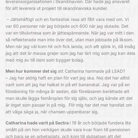
leveransorganisationen i Skandinavien. Där hade jag ansvaret
för att leverera ut projekt till skandinaviska kunder.
– Jättehäftigt och en fantastisk resa att fått vara med om. Vi
var 60 personer när jag började och 600 när jag slutade. Det
var en tillväxtresa som är jättespännande. När jag var mitt i den
så reflekterade man inte över det, utan man jobbade på liksom.
Men när jag väl kom hit och fick landa, och allt sjönk in, då insåg
jag att det är massa grejer som jag har lärt mig som jag kan dela
med mig av till dem som bygger bolag.
Men hur kommer det sig
att Catharina hamnade på LEAD?
– Jag har aldrig haft en plan för vart jag ska. Nej det har alltid
varit som att jag har halkat in på ett bananskal. Jag var på en
föreläsning för många år sedan, där föreläsaren berättade att
man skulle lägga femårsplan för sig själv, och jag kände att det
är inget som passar in på mig.
För mig har det mer handlat om
att våga säga ja, när chansen uppenbarar sig.
Catharina hade varit på Sectra
i 19 år och började ­fundera lite
smått på om hon verkligen skulle vara kvar fram till pensionen
och bara se en arbetsplats, och kom till slutsatsen att det