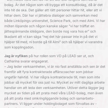
bolag. Är det någon som vill bygga ett konsult­bolag, då är det
inte hit de ska. Det gäller att rätt personer hittar hit, eller att vi
hittar dem. Där har vi jättebra dialoger och samverkan med
både Linköpings universitet, Science Park, och med Almi. Vi har
möten löpande och någon kanske säger ”vi har träffat en
jättespännande idéägare, den borde nog vara hos er” och
likadant att vi kan säga ”nej det här passar inte in på det vi
hjälper till med, ni borde gå till Almi” och så hjälper vi varandra
som kopplingsdon.
Jag är nyfiken
på hur rollen som VD på LEAD ser ut, och
Catharina svarar engagerat.
– Jag leder verksamheten, vi är nio fast anställda och sen är det
framför allt fyra kontrakterade affärscoacher som jobbar
ungefär halvtid. Vi har några ­kontrakt­erade till, men som inte
jobbar så mycket för oss just nu. Mycket av mitt dagliga arbete
handlar om att leda den ­verksamheten. Utöver detta lägger jag
mycket av tiden på att prata med våra LEAD-bolag, men även
på att prata med omkringliggande bolag och samarbets­
partners. Vi ligger under holdingbolaget som förvaltas av ­