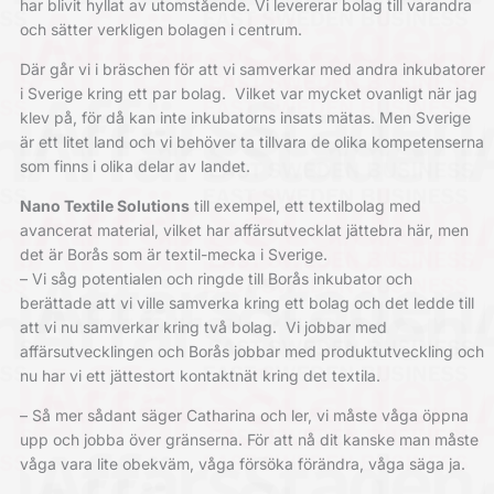
har blivit hyllat av utomstående. Vi ­levererar bolag till varandra
och sätter verkligen bolagen i centrum.
Där går vi i bräschen för att vi samverkar med andra inkubatorer
i Sverige kring ett par bolag.
Vilket var mycket ovanligt när jag
klev på, för då kan inte inkubatorns insats mätas. Men Sverige
är ett litet land och vi behöver ta tillvara de olika kompetenserna
som finns i olika delar av landet.
Nano Textile Solutions
till exempel, ett textilbolag med
avancerat material, vilket har affärsutvecklat jättebra här, men
det är Borås som är textil-mecka i Sverige.
– Vi såg potentialen och ringde till Borås inkubator och
berättade att vi ville samverka kring ett bolag och det ledde till
att vi nu samverkar kring två bolag.
Vi jobbar med
affärsutvecklingen och Borås jobbar med produktutveckling och
nu har vi ett jättestort kontaktnät kring det textila.
– Så mer sådant säger Catharina och ler, vi måste våga öppna
upp och jobba över gränserna. För att nå dit kanske man måste
våga vara lite obekväm, våga försöka ­förändra, våga säga ja.