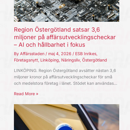
Region Östergötland satsar 3,6
miljoner på affärsutvecklingscheckar
– AI och hållbarhet i fokus
By
Affärsstaden
/
maj 4, 2026
/
ESB Inrikes
,
Företagsnytt
,
Linköping
,
Näringsliv
,
Östergötland
LINKÖPING. Region Östergötland avsätter nästan 3,6
miljoner kronor på affärsutvecklingscheckar för små
och medelstora företag i länet. Stödet kan användas…
Read More »