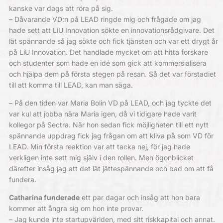
kanske var dags att röra på sig.
– Dåvarande VD:n på LEAD ringde mig och frågade om jag
hade sett att LiU Innovation sökte en innovations­rådgivare. Det
lät spännande så jag sökte och fick ­tjänsten och var ett drygt år
på LiU Innovation. Det handlade mycket om att hitta forskare
och studenter som hade en idé som gick att kommersialisera
och hjälpa dem på första stegen på resan. Så det var förstadiet
till att komma till LEAD, kan man säga.
– På den tiden var Maria Bolin VD på LEAD, och jag tyckte det
var kul att jobba nära Maria igen, då vi tidigare hade varit
kollegor på Sectra. När hon sedan fick ­möjligheten till ett nytt
spännande uppdrag fick jag frågan om att kliva på som VD för
LEAD.
Min första reaktion var att tacka nej, för jag hade
verkligen inte sett mig själv i den rollen. Men ögonblicket
därefter insåg jag att det lät jättespännande och bad om att få
fundera.
Catharina funderade
ett par dagar och insåg att hon bara
kommer att ångra sig om hon inte provar.
– Jag kunde inte startupvärlden, med sitt riskkapital och annat.