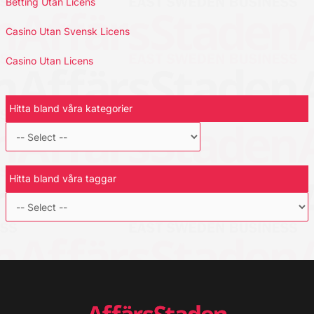
Betting Utan Licens
Casino Utan Svensk Licens
Casino Utan Licens
Hitta bland våra kategorier
Hitta bland våra taggar