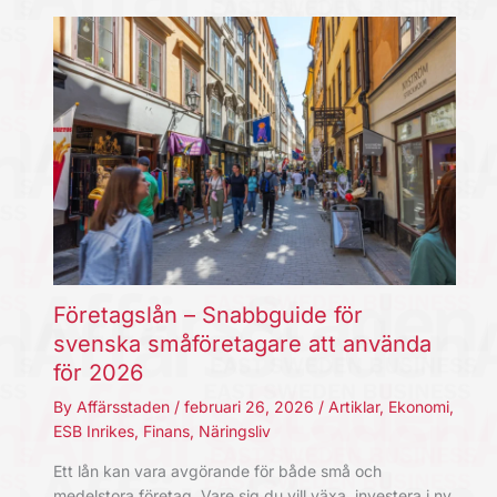
Företagslån – Snabbguide för
svenska småföretagare att använda
för 2026
By
Affärsstaden
/
februari 26, 2026
/
Artiklar
,
Ekonomi
,
ESB Inrikes
,
Finans
,
Näringsliv
Ett lån kan vara avgörande för både små och
medelstora företag. Vare sig du vill växa, investera i ny