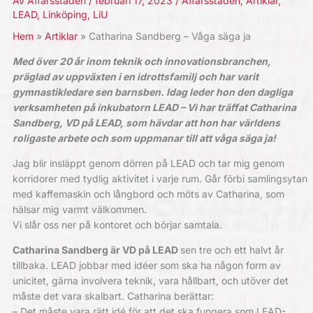
Av
Affärsstaden
/
februari 17, 2023
/
Affärsstaden
,
Artiklar
,
LEAD
,
Linköping
,
LiU
Hem
Artiklar
Catharina Sandberg – Våga säga ja
Med över 20 år inom teknik och innovations­branchen,
präglad av uppväxten i en idrottsfamilj och har varit
gymnastikledare sen barnsben.
Idag leder hon den dagliga
verksamheten på inkubatorn LEAD – Vi har träffat Catharina
Sandberg, VD på LEAD, som hävdar att hon har världens
roligaste arbete och som uppmanar till att våga säga ja!
Jag blir insläppt genom dörren på LEAD och tar mig ­genom
korridorer med tydlig aktivitet i varje rum. Går ­förbi samlingsytan
med kaffemaskin och långbord och möts av Catharina, som
hälsar mig varmt välkommen.
Vi slår oss ner på kontoret och börjar samtala.
Catharina Sandberg är VD på LEAD
sen tre och ett halvt år
tillbaka. LEAD jobbar med idéer som ska ha någon form av
unicitet, gärna involvera teknik, vara hållbart, och utöver det
måste det vara skalbart. Catharina berättar:
– Det måste vara rätt idé för att det ska fungera som LEAD-