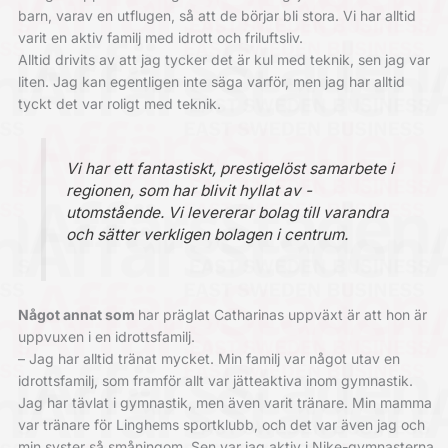
barn, varav en utflugen, så att de börjar bli stora. Vi har alltid
varit en aktiv familj med idrott och friluftsliv.
Alltid drivits av att jag tycker det är kul med teknik, sen jag var
liten. Jag kan egentligen inte säga varför, men jag har alltid
tyckt det var roligt med teknik.
Vi har ett ­fantastiskt, ­prestigelöst ­samarbete i
­regionen, som har blivit hyllat av ­
utomstående.
Vi levererar bolag till varandra
och sätter ­verkligen bolagen i centrum.
Något annat som
har präglat Catharinas uppväxt är att hon är
uppvuxen i en idrottsfamilj.
– Jag har alltid tränat mycket. Min familj var något utav en
idrottsfamilj, som framför allt var jätteaktiva inom gymnastik.
Jag har tävlat i gymnastik, men även varit ­tränare. Min mamma
var tränare för Linghems sportklubb, och det var även jag och
min syster så småningom. Sen var jag aktiv i Nike-gymnasterna