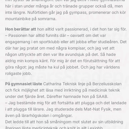
här i stan under många år och tränade grupper också då, men
inte längre.
Nuförtiden går jag på gympass, promenerar och kör
mountainbike på somrarna.
Hon berättar att
hon alltid varit passionerad, i det hon tar sig för.
– Passionen har alltid funnits där – oavsett om det var
engagemang i en sportklubb eller att jobba efter studie­åren. Det
där har jag pratat om med några kompisar, och jag vet att
någon uttryckte att den var lite avundsjuk på det. Så hade
aldrig min kompis känt. För mig är det en förut­sättning för att
göra något: jag måste ha kul på jobbet. Och jag har världens
roligaste jobb.
På gymnasiet läste
Catharina Teknisk linje på Berzelius­skolan
och fick möjlighet att läsa med inriktning på medicinsk teknik
under det fjärde året. Därefter hamnade hon på SAAB.
– Jag bestämde mig för att fortsätta att plugga och det landade
i att plugga till lärare. Jag studerade dels Mat-Nat Fysik, men
även på lärarhögskolan i omgångar.
Det ledde till att hon så småningom mot slutet av sin utbildning
återigen läste medicinteknik och knöt in allt i exjobb.