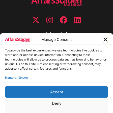
Integritet
Manage Consent
Integritetspolicy
To provide the best experiences, we use technologies like cookies to
Cookiepolicy
store and/or access device information. Consenting to these
Disclaimer
technologies will allow us to process data such as browsing behavior or
Redaktionell policy
unique IDs on this site. Not consenting or withdrawing consent, may
Utgivarinformation
adversely affect certain features and functions.
Hantera tjänster
Kontakta oss
Accept
Allmänna frågor: info@affarsstaden.se | Tipsa
redaktionen: tips@affarsstaden.se | Annonsera:
Deny
annons@affarsstaden.se