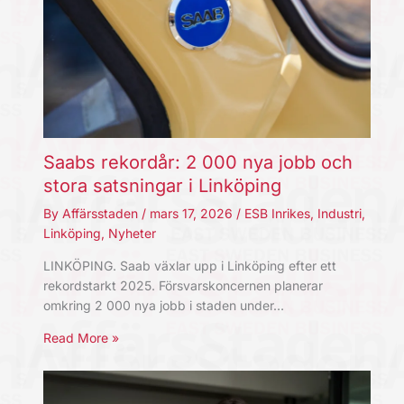
Saabs rekordår: 2 000 nya jobb och
stora satsningar i Linköping
By
Affärsstaden
/
mars 17, 2026
/
ESB Inrikes
,
Industri
,
Linköping
,
Nyheter
LINKÖPING. Saab växlar upp i Linköping efter ett
rekordstarkt 2025. Försvarskoncernen planerar
omkring 2 000 nya jobb i staden under…
Read More »