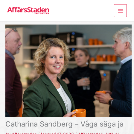
Hoppa
till
innehåll
Catharina Sandberg – Våga säga ja