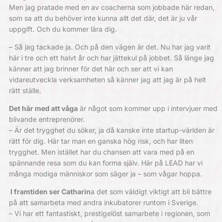
Men jag pratade med en av coacherna som jobbade här redan,
som sa att du behöver inte kunna allt det där, det är ju vår
uppgift. Och du kommer lära dig.
– Så jag tackade ja. Och på den vägen är det. Nu har jag varit
här i tre och ett halvt år och har jättekul på jobbet. Så länge jag
känner att jag brinner för det här och ser att vi kan
vidareutveckla verksamheten så känner jag att jag är på helt
rätt ställe.
Det här med att våga
är något som kommer upp i ­intervjuer med
blivande entreprenörer.
– Är det trygghet du söker, ja då kanske inte startup-världen är
rätt för dig. Här tar man en ganska hög risk, och har liten
trygghet. Men istället har du chansen att vara med på en
spännande resa som du kan forma själv. Här på LEAD har vi
många modiga människor som säger ja – som vågar hoppa.
I framtiden ser Catharin
a det som väldigt viktigt att bli bättre
på att samarbeta med andra inkubatorer runtom i Sverige.
– Vi har ett fantastiskt, prestigelöst samarbete i ­regionen, som