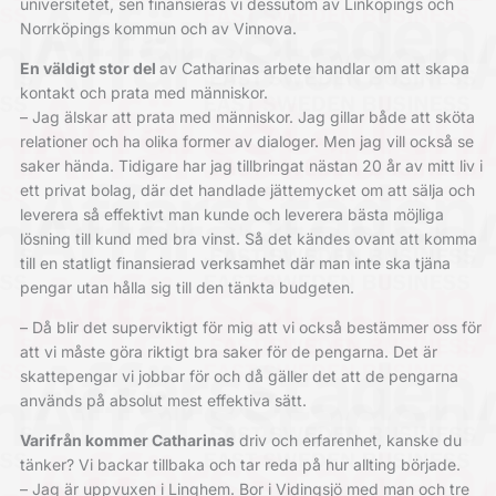
universitetet, sen finansieras vi dessutom av Linköpings och
Norrköpings kommun och av Vinnova.
En väldigt stor del
av Catharinas arbete handlar om att skapa
kontakt och prata med människor.
– Jag älskar att prata med människor. Jag gillar både att sköta
relationer och ha olika former av dialoger. Men jag vill också se
saker hända. Tidigare har jag tillbringat nästan 20 år av mitt liv i
ett privat bolag, där det handlade jättemycket om att sälja och
leverera så effektivt man kunde och leverera bästa möjliga
lösning till kund med bra vinst. Så det kändes ovant att komma
till en statligt finansierad verksamhet där man inte ska tjäna
pengar utan hålla sig till den tänkta budgeten.
– Då blir det superviktigt för mig att vi också ­bestämmer oss för
att vi måste göra riktigt bra saker för de ­pengarna. Det är
skattepengar vi jobbar för och då gäller det att de pengarna
används på absolut mest effektiva sätt.
Varifrån kommer Catharinas
driv och erfarenhet, kanske du
tänker? Vi backar tillbaka och tar reda på hur allting började.
– Jag är uppvuxen i Linghem. Bor i Vidingsjö med man och tre