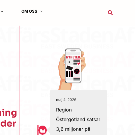
OM OSS
Sök
maj 4, 2026
Region
ning
Östergötland satsar
lder
3,6 miljoner på