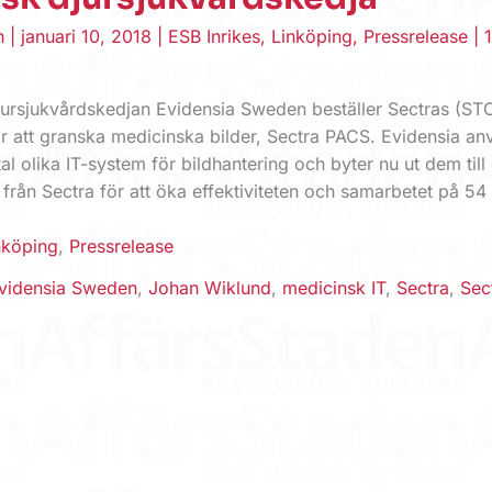
en
|
januari 10, 2018
|
ESB Inrikes
,
Linköping
,
Pressrelease
|
ursjukvårdskedjan Evidensia Sweden beställer Sectras (ST
ör att granska medicinska bilder, Sectra PACS. Evidensia a
rtal olika IT-system för bildhantering och byter nu ut dem til
rån Sectra för att öka effektiviteten och samarbetet på 54
nköping
,
Pressrelease
vidensia Sweden
,
Johan Wiklund
,
medicinsk IT
,
Sectra
,
Sec