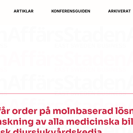
ARTIKLAR
KONFERENSGUIDEN
ARKIVERAT
får order på molnbaserad lös
nskning av alla medicinska bi
sk djursjukvårdskedja