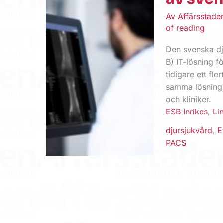
Av
Affärsstad
of reading
Den svenska dj
B) IT-lösning f
tidigare ett fle
samma lösning f
och kliniker.
ESB Inrikes
,
Li
djursjukvård
,
E
PACS