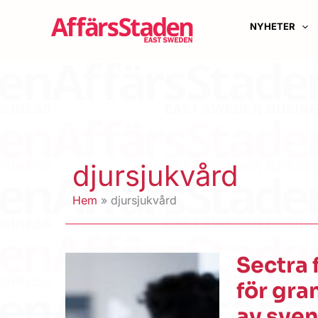
Hoppa
till
NYHETER
innehåll
djursjukvård
Hem
djursjukvård
Sectra 
för gra
av sven