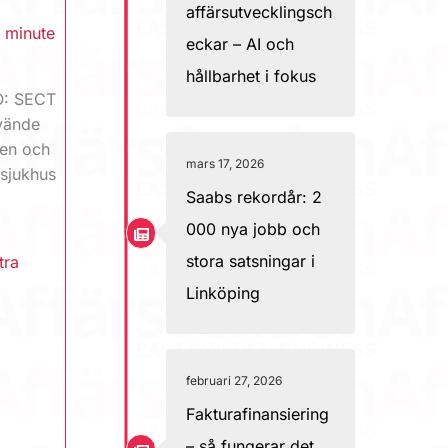
affärsutvecklingsch
1 minute
eckar – AI och
hållbarhet i fokus
O: SECT
nvände
l en och
mars 17, 2026
 sjukhus
Saabs rekordår: 2
000 nya jobb och
stora satsningar i
tra
Linköping
februari 27, 2026
Fakturafinansiering
– så fungerar det