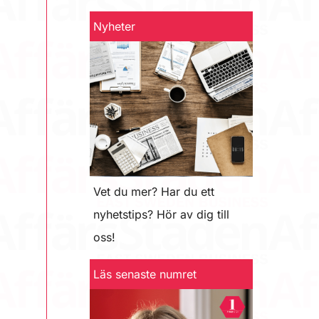
Nyheter
Vet du mer? Har du ett
nyhetstips? Hör av dig till
oss!
Läs senaste numret