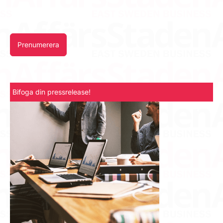
Prenumerera
Bifoga din pressrelease!