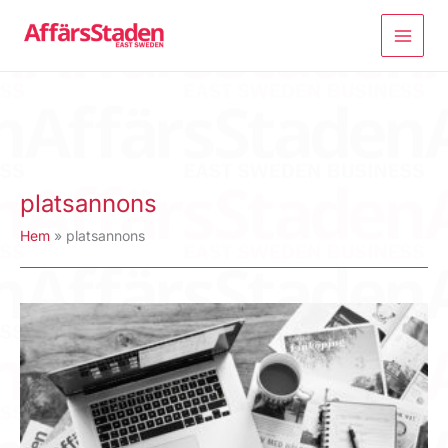
Hoppa
till
innehåll
platsannons
Hem
platsannons