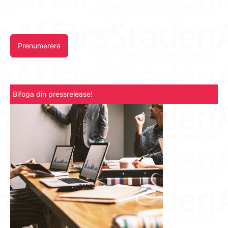
Prenumerera
Bifoga din pressrelease!