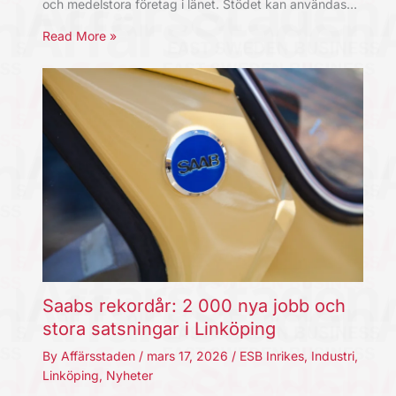
och medelstora företag i länet. Stödet kan användas…
Read More »
Saabs rekordår: 2 000 nya jobb och
stora satsningar i Linköping
By
Affärsstaden
/
mars 17, 2026
/
ESB Inrikes
,
Industri
,
Linköping
,
Nyheter