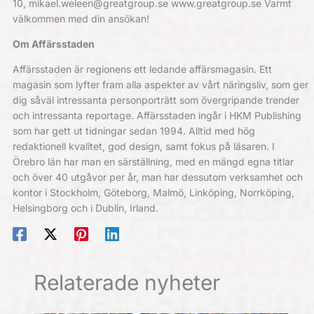
10, mikael.weleen@greatgroup.se www.greatgroup.se Varmt
välkommen med din ansökan!
Om Affärsstaden
Affärsstaden är regionens ett ledande affärsmagasin. Ett
magasin som lyfter fram alla aspekter av vårt näringsliv, som ger
dig såväl intressanta personporträtt som övergripande trender
och intressanta reportage. Affärsstaden ingår i HKM Publishing
som har gett ut tidningar sedan 1994. Alltid med hög
redaktionell kvalitet, god design, samt fokus på läsaren. I
Örebro län har man en särställning, med en mängd egna titlar
och över 40 utgåvor per år, man har dessutom verksamhet och
kontor i Stockholm, Göteborg, Malmö, Linköping, Norrköping,
Helsingborg och i Dublin, Irland.
Relaterade nyheter