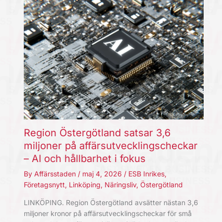
Region Östergötland satsar 3,6
miljoner på affärsutvecklingscheckar
– AI och hållbarhet i fokus
By
Affärsstaden
/
maj 4, 2026
/
ESB Inrikes
,
Företagsnytt
,
Linköping
,
Näringsliv
,
Östergötland
LINKÖPING. Region Östergötland avsätter nästan 3,6
miljoner kronor på affärsutvecklingscheckar för små