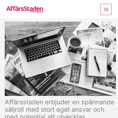
Hoppa
till
innehåll
Affärsstaden erbjuder en spännande
säljroll med stort eget ansvar och
med potential att utvecklas.