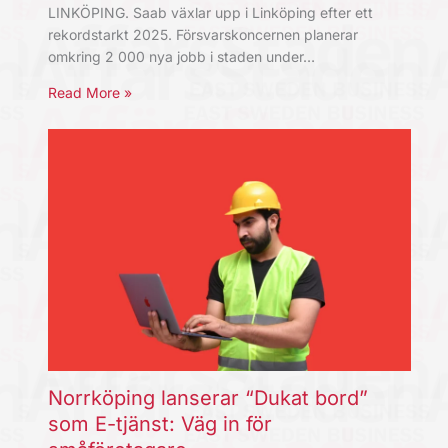
LINKÖPING. Saab växlar upp i Linköping efter ett
rekordstarkt 2025. Försvarskoncernen planerar
omkring 2 000 nya jobb i staden under…
Read More »
Norrköping lanserar “Dukat bord”
som E-tjänst: Väg in för