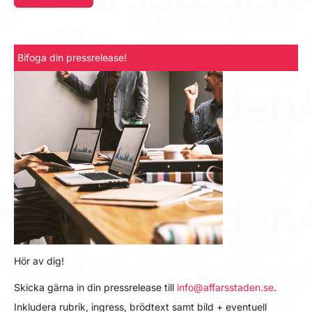
Bifoga din pressrelease!
Hör av dig!
Skicka gärna in din pressrelease till
info@affarsstaden.se
.
Inkludera rubrik, ingress, brödtext samt bild + eventuell