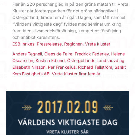
Fler än 220 personer gled in på den gröna mattan till Vreta
Kluster när företagsparken för det gröna näringslivet i
Östergötland, firade fem år i går. Dagen, som fått namnet
”Världens viktigaste dag” fylldes med seminarium kring
framtidens livsmedelsförsörjning, kompetensförsörjning
och antibiotikaresistens.
ESB Inrikes
,
Pressrelease
,
Regionen
,
Vreta kluster
Anders Tegnell
,
Claes de Faire
,
Fredrick Federley
,
Helene
Oscarsson
,
Kristina Edlund
,
Östergötlands Landshövding
Elisabeth Nilsson
,
Per Frankelius
,
Richard Tellström
,
Sankt
Kors Fastighets AB
,
Vreta Kluster firar fem år