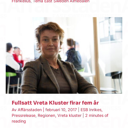
Frankelius
,
Tema East Sweden Almedalen
Fullsatt Vreta Kluster firar fem år
Av
Affärsstaden
|
februari 10, 2017
|
ESB Inrikes
,
Pressrelease
,
Regionen
,
Vreta kluster
|
2 minutes of
reading