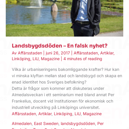
Landsbygdsdöden – En falsk nyhet?
Av
Affärsstaden
|
juni 26, 2017
|
Affärsstaden
,
Artiklar
,
Linköping
,
LiU
,
Magazine
|
4 minutes of reading
Vilka är urbaniseringens bakomliggande krafter? Hur kan
vi minska klyftan mellan stad och landsbygd och skapa en
enad identitet hos Sveriges befolkning?
Detta är frågor som kommer att diskuteras under
Almedalsveckan i ett seminarium med bland annat Per
Frankelius, docent vid Institutionen för ekonomisk och
industriell utveckling på Linköpings universitet.
Affärsstaden
,
Artiklar
,
Linköping
,
LiU
,
Magazine
Almedalen
,
East Sweden
,
landsbygdsdöden
,
Per