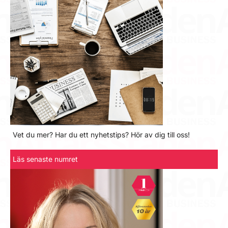
Vet du mer? Har du ett nyhetstips? Hör av dig till oss!
Läs senaste numret