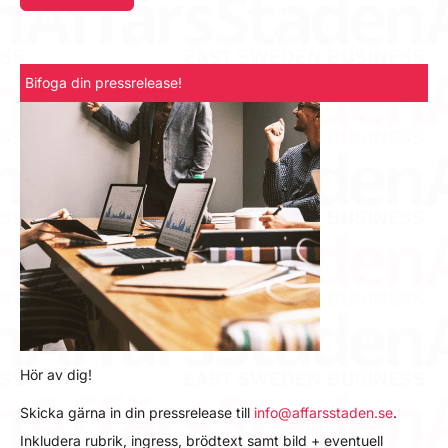
Bifoga din pressrelease!
Hör av dig!
Skicka gärna in din pressrelease till
info@affarsstaden.se
.
Inkludera rubrik, ingress, brödtext samt bild + eventuell