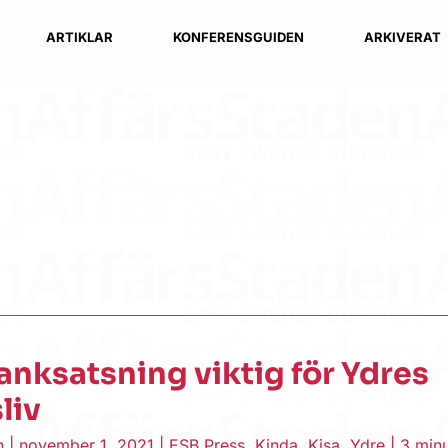
ARTIKLAR
KONFERENSGUIDEN
ARKIVERAT
anksatsning viktig för Ydres
liv
en
|
november 1, 2021
|
ESB Press
,
Kinda
,
Kisa
,
Ydre
|
3 minu