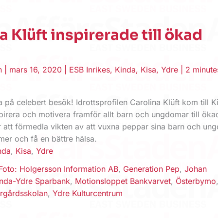
a Klüft inspirerade till ökad
en
|
mars 16, 2020
|
ESB Inrikes
,
Kinda
,
Kisa
,
Ydre
|
2 minute
a på celebert besök! Idrottsprofilen Carolina Klüft kom till 
spirera och motivera framför allt barn och ungdomar till öka
ör att förmedla vikten av att vuxna peppar sina barn och un
 mer och få en bättre hälsa.
nda
,
Kisa
,
Ydre
Foto: Holgersson Information AB
,
Generation Pep
,
Johan
inda-Ydre Sparbank
,
Motionsloppet Bankvarvet
,
Österbymo
rgårdsskolan
,
Ydre Kulturcentrum