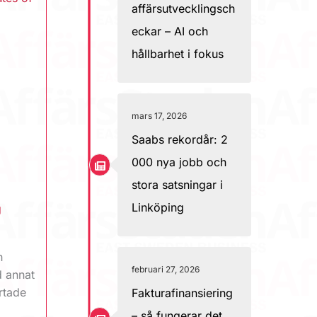
affärsutvecklingsch
eckar – AI och
hållbarhet i fokus
mars 17, 2026
Saabs rekordår: 2
000 nya jobb och
stora satsningar i
Linköping
g
h
februari 27, 2026
d annat
rtade
Fakturafinansiering
– så fungerar det