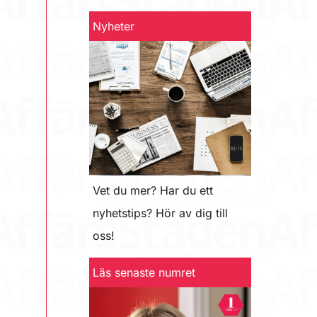
Nyheter
Vet du mer? Har du ett
nyhetstips? Hör av dig till
oss!
Läs senaste numret