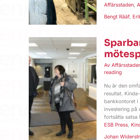
Affärsstaden
,
A
Bengt Rääf
,
Eri
Sparba
mötesp
Av
Affärsstad
reading
Nu är den omfa
resultat. Kind
bankkontoret i
investering på 
fortsätta satsa 
ESB Press
,
Kin
Johan Widerst