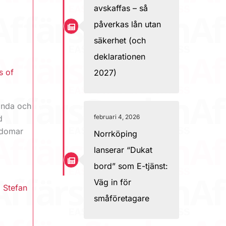
avskaffas – så
påverkas lån utan
säkerhet (och
deklarationen
s of
2027)
Kinda och
februari 4, 2026
d
gdomar
Norrköping
lanserar “Dukat
bord” som E-tjänst:
Väg in för
,
Stefan
småföretagare