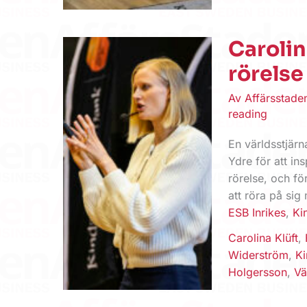
Carolin
rörelse
Av
Affärsstad
reading
En världsstjärn
Ydre för att in
rörelse, och f
att röra på sig
ESB Inrikes
,
Ki
Carolina Klüft
,
Widerström
,
K
Holgersson
,
Vä