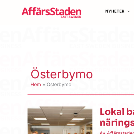
Hoppa
till
NYHETER
innehåll
Österbymo
Hem
Österbymo
Lokal b
närings
Av
Affärsstad