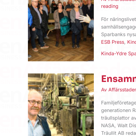
reading
För näringslive
samhällsengage
Sparbanks nysa
ESB Press
,
Kin
Kinda-Ydre Sp
Ensamm
Av
Affärsstad
Familjeföretage
generationen Rä
träullsplattor 
NASA, Walt Dis
Träullit AB red