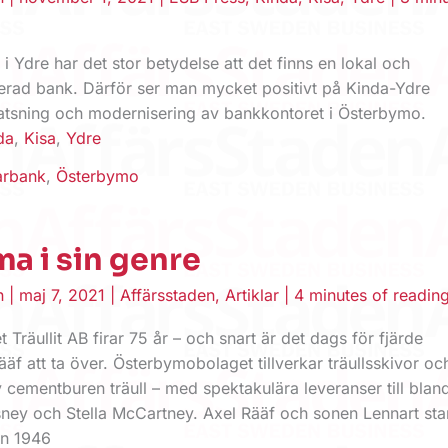
t i Ydre har det stor betydelse att det finns en lokal och
rad bank. Därför ser man mycket positivt på Kinda-Ydre
tsning och modernisering av bankkontoret i Österbymo.
da
,
Kisa
,
Ydre
arbank
,
Österbymo
a i sin genre
en
|
maj 7, 2021
|
Affärsstaden
,
Artiklar
|
4 minutes of readin
t Träullit AB firar 75 år – och snart är det dags för fjärde
äf att ta över. Österbymobolaget tillverkar träullsskivor oc
av cementburen träull – med spektakulära leveranser till blan
ney och Stella McCartney. Axel Rääf och sonen Lennart sta
an 1946