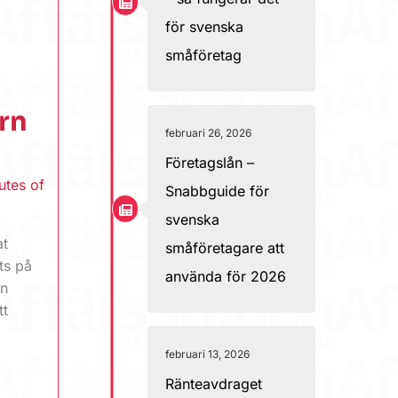
för svenska
småföretag
rn
februari 26, 2026
Företagslån –
utes of
Snabbguide för
svenska
at
småföretagare att
ts på
använda för 2026
en
tt
februari 13, 2026
Ränteavdraget