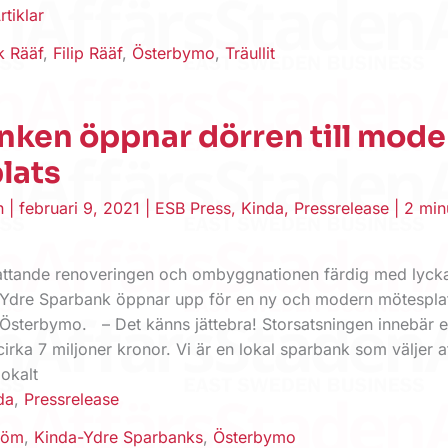
rtiklar
k Rääf
,
Filip Rääf
,
Österbymo
,
Träullit
nken öppnar dörren till mode
lats
en
|
februari 9, 2021
|
ESB Press
,
Kinda
,
Pressrelease
|
2 min
ttande renoveringen och ombyggnationen färdig med lyck
a-Ydre Sparbank öppnar upp för en ny och modern mötespla
 Österbymo. – Det känns jättebra! Storsatsningen innebär 
cirka 7 miljoner kronor. Vi är en lokal sparbank som väljer a
lokalt
da
,
Pressrelease
röm
,
Kinda-Ydre Sparbanks
,
Österbymo