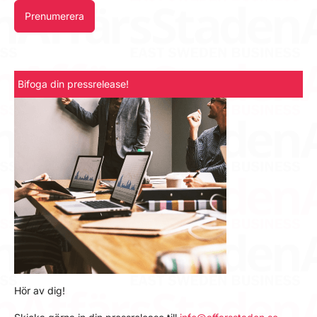
Prenumerera
Bifoga din pressrelease!
Hör av dig!