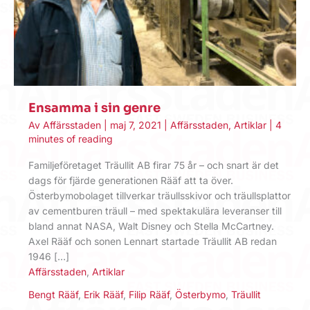
Ensamma i sin genre
Av
Affärsstaden
|
maj 7, 2021
|
Affärsstaden
,
Artiklar
|
4
minutes of reading
Familjeföretaget Träullit AB firar 75 år – och snart är det
dags för fjärde generationen Rääf att ta över.
Österbymobolaget tillverkar träullsskivor och träullsplattor
av cementburen träull – med spektakulära leveranser till
bland annat NASA, Walt Disney och Stella McCartney.
Axel Rääf och sonen Lennart startade Träullit AB redan
1946 […]
Affärsstaden
,
Artiklar
Bengt Rääf
,
Erik Rääf
,
Filip Rääf
,
Österbymo
,
Träullit