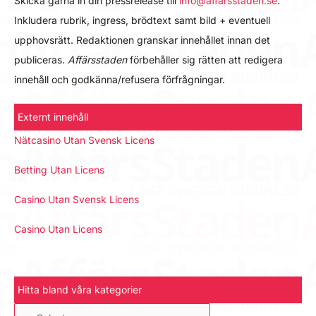
Skicka gärna in din pressrelease till
info@affarsstaden.se
.
Inkludera rubrik, ingress, brödtext samt bild + eventuell
upphovsrätt. Redaktionen granskar innehållet innan det
publiceras.
Affärsstaden
förbehåller sig rätten att redigera
innehåll och godkänna/refusera förfrågningar.
Externt innehåll
Nätcasino Utan Svensk Licens
Betting Utan Licens
Casino Utan Svensk Licens
Casino Utan Licens
Hitta bland våra kategorier