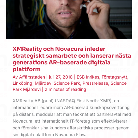
XMReality och Novacura inleder
strategiskt samarbete och lanserar nästa
generations AR-baserade digitala
plattform
Av
Affärsstaden
|
juli 27, 2018
|
ESB Inrikes
,
Företagsnytt
,
Linköping
,
Mjärdevi Science Park
,
Pressrelease
,
Science
Park Mjärdevi
|
2 minutes of reading
XMReality AB (publ) (NASDAQ First North: XMR), en
internationell ledare inom AR-baserad kunskapsöverföring
på distans, meddelar att man tecknat ett partneravtal med
Novacura, ett internationellt IT-företag som effektiviserar
och förenklar sina kunders affärskritiska processer genom
sin digitala plattform Novacura Flow.