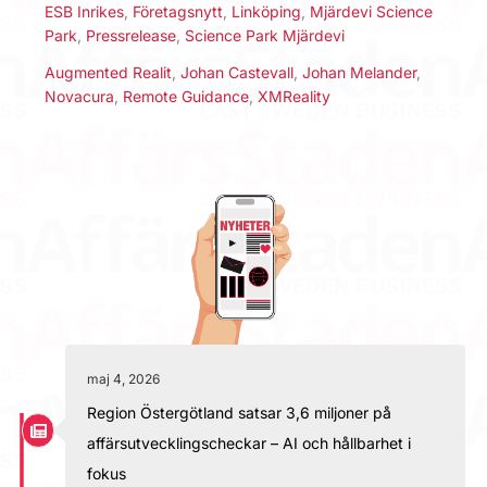
ESB Inrikes
,
Företagsnytt
,
Linköping
,
Mjärdevi Science
Park
,
Pressrelease
,
Science Park Mjärdevi
Augmented Realit
,
Johan Castevall
,
Johan Melander
,
Novacura
,
Remote Guidance
,
XMReality
maj 4, 2026
Region Östergötland satsar 3,6 miljoner på
affärsutvecklingscheckar – AI och hållbarhet i
fokus