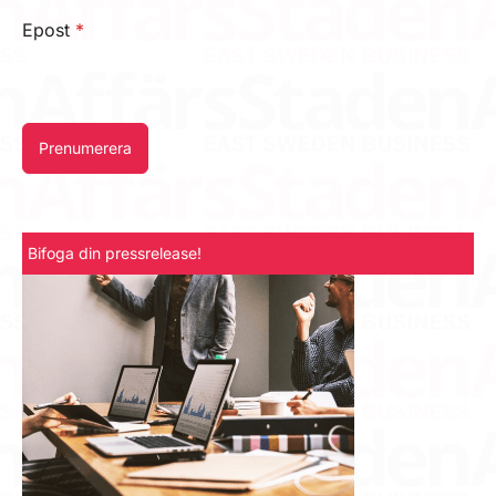
Epost
*
Prenumerera
Bifoga din pressrelease!