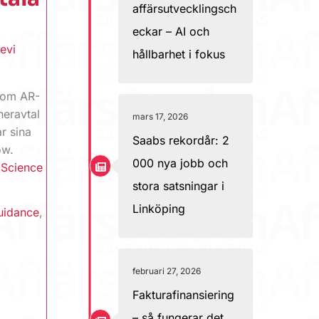
affärsutvecklingsch
eckar – AI och
evi
hållbarhet i fokus
inom AR-
neravtal
mars 17, 2026
r sina
Saabs rekordår: 2
ow.
000 nya jobb och
,
Science
stora satsningar i
Linköping
uidance
,
februari 27, 2026
Fakturafinansiering
– så fungerar det