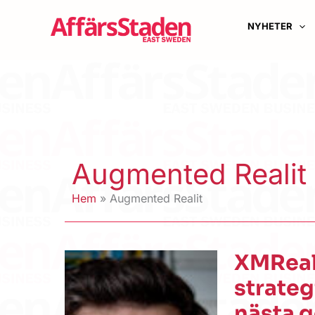
Hoppa
till
NYHETER
innehåll
Augmented Realit
Hem
Augmented Realit
XMReal
strateg
nästa g