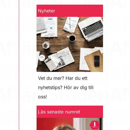
Nyheter
Vet du mer? Har du ett
nyhetstips? Hör av dig till
oss!
Läs senaste numret