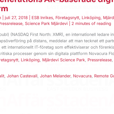
rm
en
|
juli 27, 2018
|
ESB Inrikes
,
Företagsnytt
,
Linköping
,
Mjärd
Pressrelease
,
Science Park Mjärdevi
|
2 minutes of reading
publ) (NASDAQ First North: XMR), en internationell ledare 
psöverföring på distans, meddelar att man tecknat ett part
tt internationellt IT-företag som effektiviserar och förenkla
kritiska processer genom sin digitala plattform Novacura Fl
retagsnytt
,
Linköping
,
Mjärdevi Science Park
,
Pressrelease
lit
,
Johan Castevall
,
Johan Melander
,
Novacura
,
Remote G