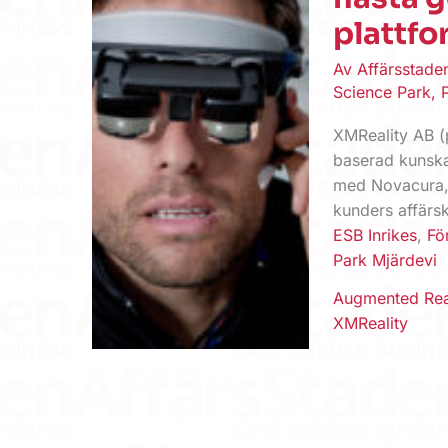
plattfo
Av
Affärsstad
Science Park
,
XMReality AB (
baserad kunska
med Novacura, e
kunders affärs
ESB Inrikes
,
Fö
Park Mjärdevi
Augmented Rea
XMReality